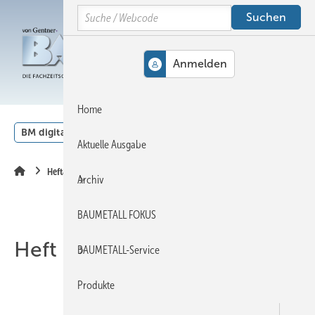
Springe
Springe
Springe
Search
auf
auf
auf
Hauptinhalt
Hauptmenü
SiteSearch
MENÜ
Home
BM digital
Veranstaltungen
Kalender
English
Aktuelle Ausgabe
Heftarchiv
Archiv
BAUMETALL FOKUS
Heft 02-2004
BAUMETALL-Service
Produkte