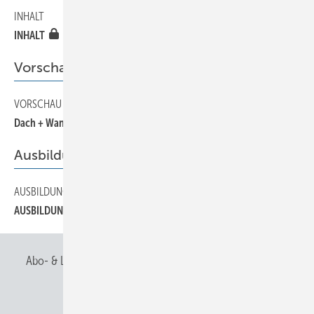
INHALT
10
INHALT
Vorschau
VORSCHAU
40
Dach + Wand 2004 in München
Ausbildung
AUSBILDUNG
110
AUSBILDUNG
Abo- & Leserservice
AGB
Alle Inhalte chronologisch
Anmelden
Anmeldung & Registrierung