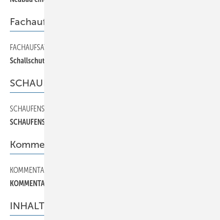
Fachaufsatz
FACHAUFSATZ
100
Schallschutz bei Metalldachkonstruktionen
SCHAUFENSTER
SCHAUFENSTER
120
SCHAUFENSTER
Kommentar
KOMMENTAR
20
KOMMENTAR
INHALT