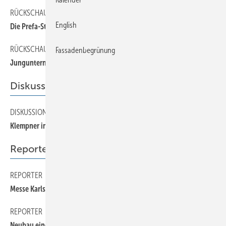
RÜCKSCHAU
90
English
Die Prefa-Stiere tourten wieder durch Deutschland
RÜCKSCHAU
70
Fassadenbegrünung
Jungunternehmerforum im Karlstadter Museum
Diskussion
DISKUSSION
30
Klempner in Not?
Reporter
REPORTER
50
Messe Karlsruhe setzt auf Metall
REPORTER
60
Neubau eines Altenpflegeheims in Delmenhorst