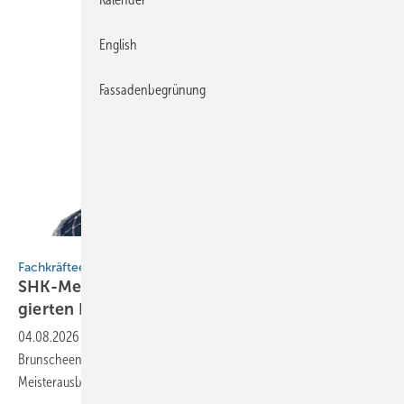
English
Fassadenbegrünung
Rasmus Kangasniemi.
Fachkräfteentwicklung
SHK-Meisterförderung: Rücken­wind für enga­
gier­ten
Nachwuchs
04.08.2026
-
Ein SHK-Anlagen­me­cha­niker erhält von ZVSHK, Horst-
Brunscheen-Stiftung und BfW finan­zielle Unter­stüt­zung für seine
Meister­ausbildung.