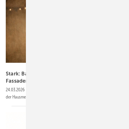
Bild: Gustav Barth GmbH / KI-Info
Sta rk: Barth und BAUMETALL suchen drei
Fassaden-Heros
24.03.2026
-
Bewerbungsstart für das große Live-Fassadenbattle auf
der
Hausmesse