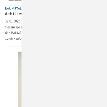
BAUMETALL
BAUMETALL-Jahresrückblick 2025
Acht Heftausgaben – acht
Fachbeiträge!
09.01.2026
-
40 Jahre BAUMETALL: Ein Jahr voller Meilensteine – Mit
diesem speziellen Fachartikel-Rückblick auf das Jahr 2025 bedankt
sich BAUMETALL bei allen treuen Lesern und solchen, die es noch
werden
möchten