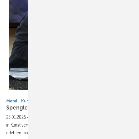
BAUMETALL
Metall. Kunst. Design.
Spengler experimentieren in
Tirol
23.01.2026
-
Dem Hammer freien Lauf lassen. Blech nach Herzenslust
in Kunst verwandeln. Frust abbauen oder die Muse küssen. Das
erlebten mutige Spengler Anfang der Woche in Tirol