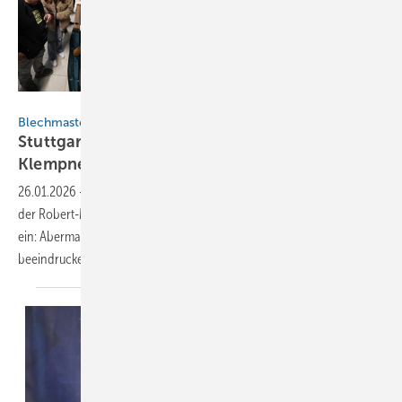
BAUMETALL
Blechmasters 2026
Stuttgarter Meisterschüler präsentieren
Klempnertechnik
26.01.2026
-
Am 25. Januar 2026 lud die Meisterschule für Klempner
der Robert-Mayer-Schule Stuttgart zu einem Highlight des Handwerks
ein: Abermals präsentierten frisch gebackene Blechmasters
beeindruckende Prüfungsstücke aus dem
Klempnerhandwerk