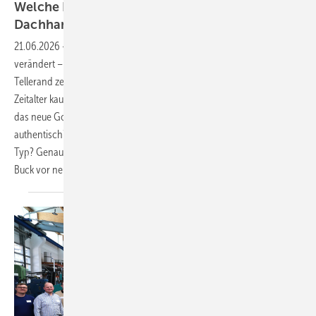
Welche PR-Strategie braucht das
Dachhandwerk?
21.06.2026
-
Die Mitarbeitergewinnung im Handwerk hat sich radikal
verändert – nicht nur bei den Schreinern. Der Blick über den
Tellerand zeigt: Klassische Zeitungsanzeigen greifen im digitalen
Zeitalter kaum noch, denn Sichtbarkeit in den sozialen Netzwerken ist
das neue Gold. Doch wie transportieren Handwerker ihre Botschaft
authentisch? Und welches Medium passt zu welchem Unternehmer-
Typ? Genau diese Fragen rückte BAUMETALL-Chefredakteur Andreas
Buck vor neugierigen Spengler-Meisterschülern in den
Mittelpunkt