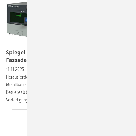
Bild: Gebrüder Spiegel AG
Spiegel-Laserschneiden für Metalldach und
Fassadentechnik
11.11.2025
-
Angesichts steigender wirtschaftlicher und personeller
Herausforderungen im Handwerk befassen sich Spengler und
Metallbauer intensiv mit der Prozessoptimierung ihrer
Betriebsabläufe. Im Fokus dieser Neuausrichtung stehen die effiziente
Vorfertigung präziser Metallbauteile sowie die
signifikante...