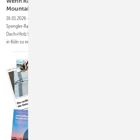
Wenn Raumschiffe abheben und
Mountainbikes
fliegen
16.01.2026
-
Von spektakulären Bike-Shows über den Bau eines
Spengler-Raumschiffs aus Titanzink bis zu Racing-Simulatoren: Die
Dach+Holz International präsentiert sich vom 24. bis 27. Februar 2026
in Köln so erlebnisorientiert wie nie
zuvor…