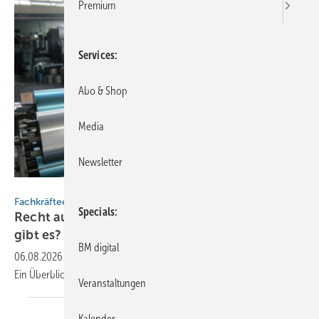
Premium
Services
Abo & Shop
Media
Newsletter
Gemini AI für Baumetall
Fachkräfteentwicklung
Specials
Recht auf Weiterbildung: Wel­chen An­spruch
gibt
es?
BM digital
06.08.2026
-
Welche Rechte haben Arbeit­neh­mer auf Wei­ter­bil­dung?
Ein Über­blick der ARAG über An­spruch und
Maß­nahmen.
Veranstaltungen
Kalender