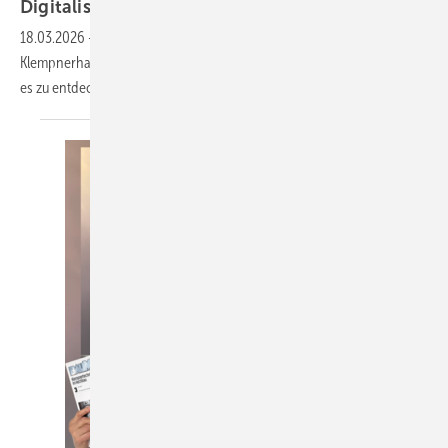
Digitalisierung im
Klempnerhandwerk
18.03.2026
-
Von der „Sonntags-Falle“ zur Punktwolke: Wie das
Klempnerhandwerk digitale Systeme nutzt und welche Möglichkeiten
es zu entdecken
gilt