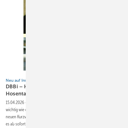
BAUMETALL
Neu auf Instagram
DBBi – Handwerker-Wissen für die
Hosentasche
15.04.2026
-
Das Smartphone ist auf dem Dach mittlerweile fast so
wichtig wie der Hammer. Genau hier setzt BAUMETALL an: Mit dem
neuen Kurzvideo-Format „Der BAUMETALL Buck informiert“ (DBBi) gibt
es ab sofort echtes Expertenwissen direkt aufs Display – kompakt,