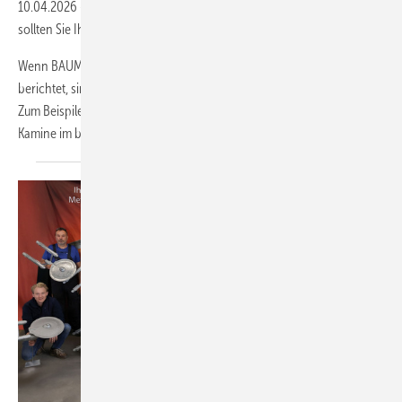
10.04.2026
-
Sie sind Dachhandwerker und lieben was sie tun? Dann
sollten Sie Ihre Arbeit zeigen!
Wenn BAUMETALL aus der Welt der Dächer und Schornsteine
berichtet, sind manchmal sogar Klassiker wie ‚Max & Moritz‘ mit dabei.
Zum Beispile dann, wenn die BAUMETALL-Kamera den Fokus auf
Kamine im
baden...