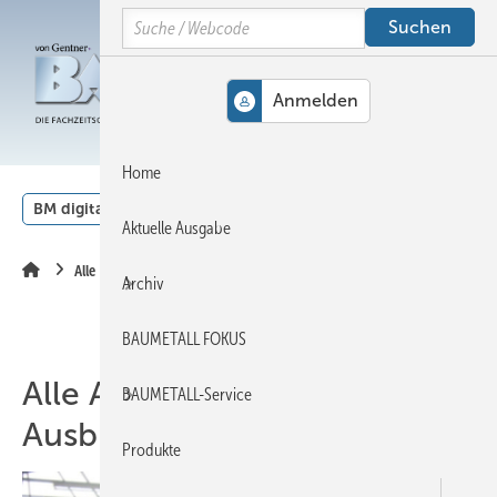
Springe
Springe
Springe
Search
auf
auf
auf
Hauptinhalt
Hauptmenü
SiteSearch
MENÜ
Home
BM digital
Veranstaltungen
Kalender
English
Aktuelle Ausgabe
Alle Artikel zum Thema Ausbildung
Archiv
BAUMETALL FOKUS
Alle Artikel zum Thema
BAUMETALL-Service
Ausbildung
Produkte