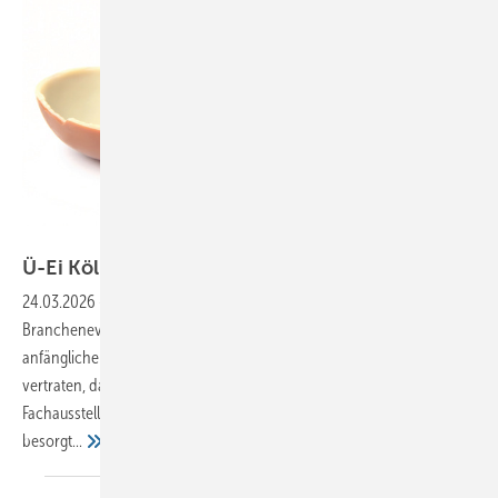
Bild: BAUMETALL und New Africa - stock.adobe.com
Ü-Ei
Köln
24.03.2026
-
Dach + Holz Die Neuausrichtung des wichtigsten
Branchen­events wurde von zahlreichen Branchenvertretern mit
anfänglicher Skepsis beobachtet. Während manche den Standpunkt
vertraten, dass es wenig Sinn mache, einer etablierten
Fachausstellung mehr Eventcharakter einzuhauchen, waren andere
besorgt...