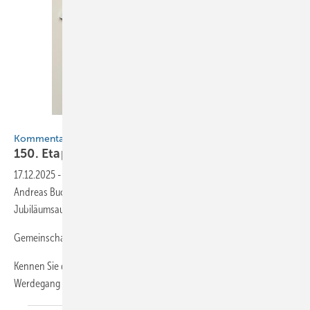
BAUMETALL
Kommentar
150. Etappe: Die Reise geht
weiter
17.12.2025
-
Keine Zukunft ohne Herkunft: Seit 18,5 Jahren führt
Andreas Buck die Redaktion der BAUMETALL. In „seiner“ 150.
Jubiläumsausgabe skizziert er Visionen für die Branche von morgen.
Gemeinschaft und Zukunft
Kennen Sie das? Beim Zurückschauen auf Ihren beruflichen
Werdegang entdecken Sie
erstaunliche...