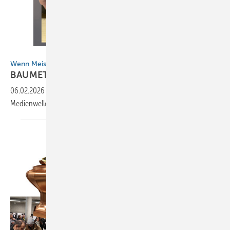
BAUMETALL
Wenn Meisterschüler die Medienwelle reiten
BAUMETALL macht
Schule
06.02.2026
-
Praxis-Workshop in Würzburg: Wenn Meisterschüler die
Medienwelle reiten, trifft Motivation auch
Kreativität!