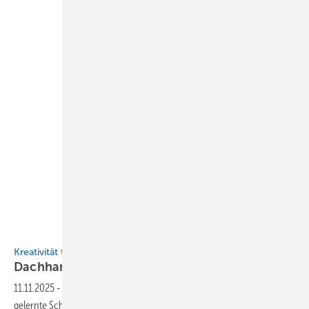
Bild: Alexander Peter
Kreativität trifft Perfektion
Dachhandwerker aus
Leidenschaft
11.11.2025
-
Alexander Peter brennt für seine Arbeit. Wie der eigentlich
gelernte Schreiner zum vorbildlichen Dach- und Blechprofi wurde,