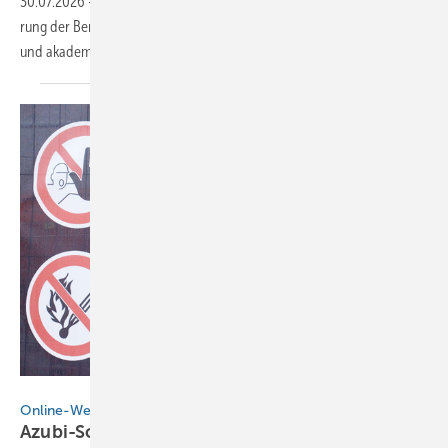
30.07.2026
-
Die HWK Stuttgart fordert eine stär­kere finan­zielle För­de­
rung der Berufs­bil­dung und – endlich – die Gleich­stel­lung beruf­li­cher
und aka­de­mi­scher
Aus­bildung.
galileo120 - stock.adobe.com
Online-Wettbewerb
Azubi-Schilder-Challenge 2026 – jetzt