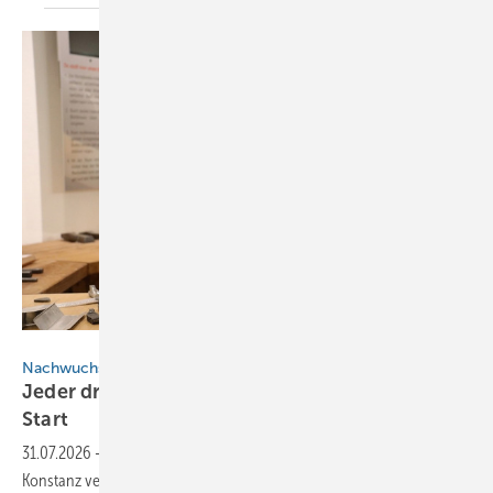
Gemini AI für Baumetall
Nachwuchskräfte
Jeder dritte Azubi bricht ab: so gelingt der
Start
31.07.2026
-
Der Workshop „Startklar“ der Hand­werks­kammer
Konstanz ver­mit­telt Azubis wich­ti­ges Know-how für die ers­ten Schritte