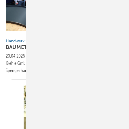
BAUMETALL
Handwerk trifft Hightech
BAUMETALL-Netzwerktreffen in
Landsberg
20.04.2026
-
30 Fachleute aus drei Ländern informierten sich bei der
Krehle GmbH über die digitale Transformation im
Spenglerhandwerk.