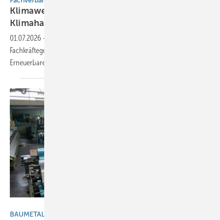
Fachverband SHK Berlin
Klimawerkstatt Berlin: Neuer Bil­dungs­ort für
Klima­handwerke
01.07.2026
-
Die Klimawerkstatt Berlin will das lokale Hand­werk bei
Fach­kräfte­ge­winnung, ener­ge­ti­scher Sanie­rung und Ein­satz von
Erneuer­baren
unter­stützen.
Gemini / KI generiert für BAUMETALL
BAUMETALL macht (wieder) Schule und Sie den Selbsttest!