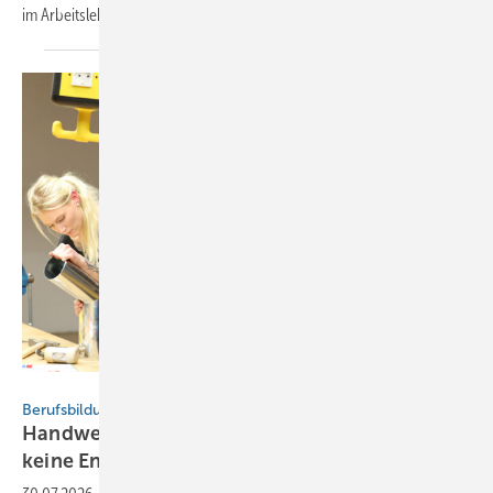
im
Arbeitsleben.
Baumetall
Berufsbildung
Handwerk besser fördern: Ohne Wei­ter­bil­dung
keine
Ener­gie­wende