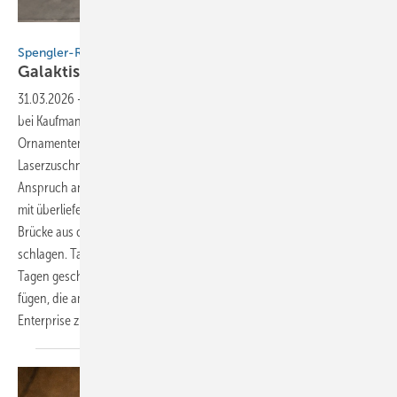
BAUMETALL
Spengler-Raumschiffe sicher gelandet!
Galaktisches Workshopfinale in
Ulm
31.03.2026
-
Es ist vollbracht! Im Rahmen des BAUMETALL-Workshops
bei Kaufmann in Ulm ist es gelungen, die über 100 Jahre alte Kunst der
Ornamentenherstellung mit der Präzision hochmoderner
Laserzuschnitte zu kombinieren. Das Tollkühne dabei war der
Anspruch an das Spenglerhandwerk selbst bzw. die Beweisführung,
mit überliefertem Fachwissen und der nötigen Fingerfertigkeit eine
Brücke aus der Vergangenheit in die digitale Fertigung zu
schlagen. Tatsächlich haben es alle Workshop-Teilnehmer in nur zwei
Tagen geschafft, jeweils 83 Einzelkomponenten zu einer Struktur zu
fügen, die am Ende dem legendären TV- und Kinoraumschiff
Enterprise zum Verwechseln
ähnlichsieht…