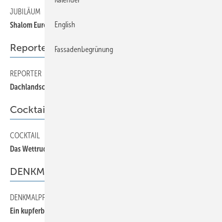
JUBILÄUM
70
English
Shalom Europa
Reporter
Fassadenbegrünung
REPORTER
80
Dachlandschaft aus Spenglerhand
Cocktail
COCKTAIL
130
Das Wettrudern
DENKMALPFLEGE
DENKMALPFLEGE
100
Ein kupferbekleideter Obelisk