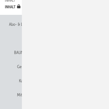
INHALT
10
INHALT
Abo- & Leserservice
AGB
Alle Inhalte chronologisch
Anmelden
Anmeldung & Registrierung
BAUMETALL abonnieren
Datenschutz
E-Paper
Gentner Verlag
Gentner Verlag
Impressum
Karriere bei Gentner
Team
Mediaservice
Mitgliedschaften und Engagement
Newsletter