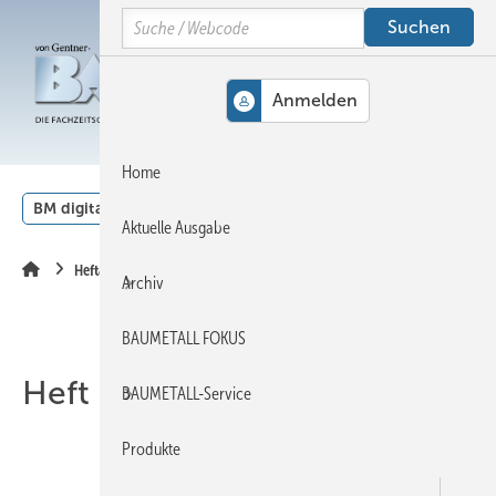
Springe
Springe
Springe
Search
auf
auf
auf
Hauptinhalt
Hauptmenü
SiteSearch
MENÜ
Home
BM digital
Veranstaltungen
Kalender
English
Aktuelle Ausgabe
Heftarchiv
Archiv
BAUMETALL FOKUS
Heft 03-2007
BAUMETALL-Service
Produkte