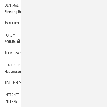
DENKMALPFLEGE
90
Sleeping Beauty
Forum
FORUM
40
FORUM
Rückschau
RÜCKSCHAU
50
Hausmesse bei Kaufmann in Neu-Ulm
INTERNET
INTERNET
30
INTERNET