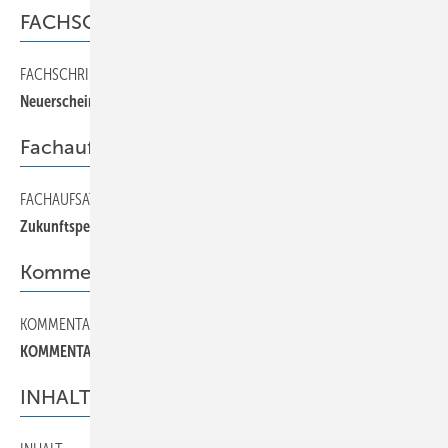
FACHSCHRIFTEN
FACHSCHRIFTEN
120
Neuerscheinungen
Fachaufsatz
FACHAUFSATZ
110
Zukunftsperspektiven im Klempnerhandwerk
Kommentar
KOMMENTAR
20
KOMMENTAR
INHALT