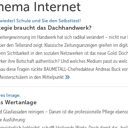
Thema Internet
eder) Schule und Sie den Selbsttest!
tegie braucht das
Dachhandwerk?
beitergewinnung im Handwerk hat sich radikal verändert – nicht nur 
ber den Tellerand zeigt: Klassische Zeitungsanzeigen greifen im digit
enn Sichtbarkeit in den sozialen Netzwerken ist das neue Gold. Doc
rker ihre Botschaft authentisch? Und welches Medium passt zu we
u diese Fragen rückte BAUMETALL-Chefredakteur Andreas Buck vor
Meisterschülern in den
Mittelpunkt
es Image.
ls
Wertanlage
d Glasfassaden reinigen – Darum ist die professionelle Pflege ebens
te Ausführung:
meisterlich bekleidet, schafft bleibende Werte. Doch damit das „heil