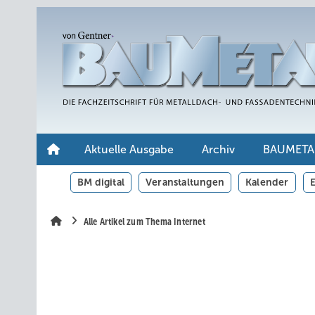
Springe
Springe
Springe
auf
auf
auf
Hauptinhalt
Hauptmenü
SiteSearch
Aktuelle Ausgabe
Archiv
BAUMETA
BM digital
Veranstaltungen
Kalender
E
Alle Artikel zum Thema Internet