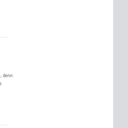
, denn:
s