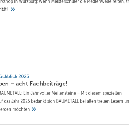
rkshop in Würzburg: Wenn Meisterschüler die Medienwelle reiten, tri
vität!
ckblick 2025
ben – acht
Fachbeiträge!
BAUMETALL: Ein Jahr voller Meilensteine – Mit diesem speziellen
auf das Jahr 2025 bedankt sich BAUMETALL bei allen treuen Lesern u
werden
möchten