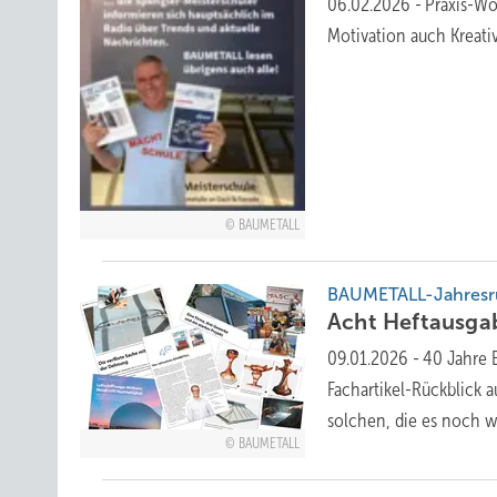
06.02.2026
-
Praxis-Wo
Motivation auch
Kreati
BAUMETALL
BAUMETALL-Jahresrü
Acht Heftausga
09.01.2026
-
40 Jahre 
Fachartikel-Rückblick 
solchen, die es noch 
BAUMETALL