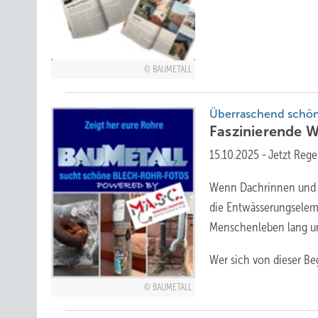
BAUMETALL
Überraschend schön
Faszinierende W
15.10.2025
-
Jetzt Reg
Wenn Dachrinnen und R
die Entwässerungseleme
Menschenleben lang und
Wer sich von dieser
Beg
BAUMETALL