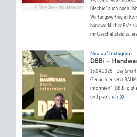
Tricky Shark - stock.adobe.com
Blechle“ auch nach Jah
Wartungsvertrag in Ko
handwerklicher Präzisi
ihr Geschäftsfeld zu
er
Neu auf Instagram
DBBi – Handwer
15.04.2026
-
Das Smart
Genau hier setzt BAU
informiert“ (DBBi) gibt
und
praxisnah