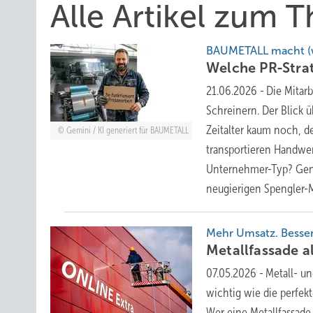
Alle Artikel zum 
BAUMETALL macht (wi
Welche PR-Stra
21.06.2026
-
Die Mitar
Schreinern. Der Blick ü
Zeitalter kaum noch, d
Gemini / KI generiert für BAUMETALL
transportieren Handwe
Unternehmer-Typ? Gena
neugierigen Spengler-
Mehr Umsatz. Besser
Metallfassade a
07.05.2026
-
Metall- un
wichtig wie die perfek
Wer eine Metallfassade 