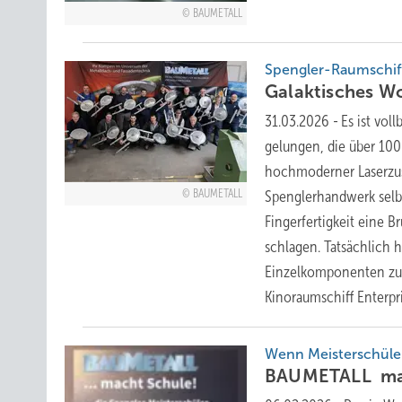
BAUMETALL
Spengler-Raumschiff
Galaktisches W
31.03.2026
-
Es ist vo
gelungen, die über 100
hochmoderner Laserzus
BAUMETALL
Spenglerhandwerk selbs
Fingerfertigkeit eine B
schlagen. Tatsächlich 
Einzelkomponenten zu 
Kinoraumschiff Enterp
Wenn Meisterschüler
BAUMETALL m