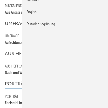
RÜCKBLENDE
30
English
Aus Anlass des 20-jährigen Bestehens
UMFRAGE
Fassadenbegrünung
UMFRAGE
80
Aufschlussreiche Antworten
AUS HEFT 1/1985
AUS HEFT 1/1985
40
Dach und Wand von des Spenglers Hand
PORTRÄT
PORTRÄT
10
Edelstahl im Hochbau