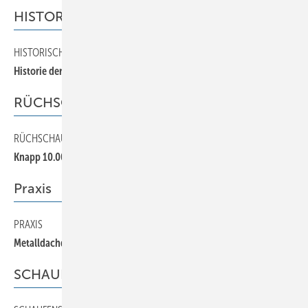
HISTORISCHES
HISTORISCHES
60
Historie der Metalldächer
RÜCHSCHAU
RÜCHSCHAU
70
Knapp 10.000 Besucher kamen zur Dach + Wand
Praxis
PRAXIS
50
Metalldachdeckung auf neuestem Stand
SCHAUFENSTER