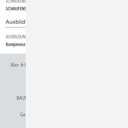
SCHAUFENSTER
100
SCHAUFENSTER
Ausbildung
AUSBILDUNG
90
Kompetenzzentrum Dach in Waldkirchen
Abo- & Leserservice
AGB
Alle Inhalte chronologisch
Anmelden
Anmeldung & Registrierung
BAUMETALL abonnieren
Datenschutz
E-Paper
Gentner Verlag
Gentner Verlag
Impressum