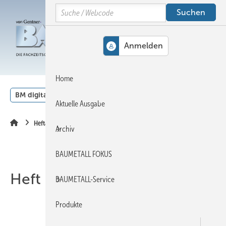
Springe
Springe
Springe
Search
auf
auf
auf
Hauptinhalt
Hauptmenü
SiteSearch
MENÜ
Home
BM digital
Veranstaltungen
Kalender
English
Aktuelle Ausgabe
Heftarchiv
Archiv
BAUMETALL FOKUS
Heft 04-2005
BAUMETALL-Service
Produkte