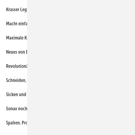
28
Krasser Legionnaire
30
Macht einfach Spaß!
18
Maximale Kraft und Laufzeit mit 54-V-Akku
22
Neues von Biegemaster
20
Revolutionäre Akku-Power
18
Schneiden, kanten, runden
24
Sicken und mehr
28
Sonax noch effektiver
24
Spalten. Profilieren. Schlebach.