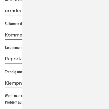
urmdeckung
38
So kommt die Glocke unter die Haube
Kommentar
Fast immer ist es “nur“ die Idee …
5
Reportage
42
Trendig und traditionsverbunden
Klempnertainment
Wenn man nur einen Hammer als Werkzeug hat, sieht jedes
58
Problem aus wie ein Nagel.