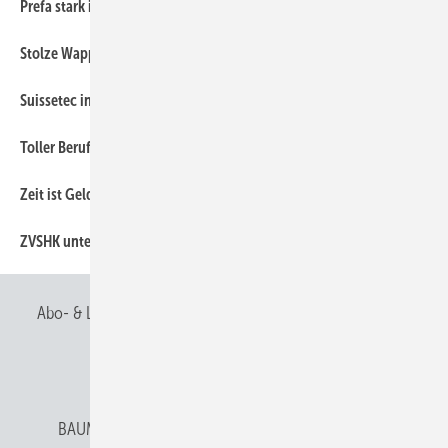
10
Prefa stark in Schweden
10
Stolze Wappenträger
14
Suissetec informiert
10
Toller Beruf und keiner merkts
14
Zeit ist Geld und mit Musik geht alles besser
8
ZVSHK unter neuer Führung
Abo- & Leserservice
AGB
Alle Inhalte chronologisch
Anmelden
Anmeldung & Registrierung
BAUMETALL abonnieren
Datenschutz
E-Paper