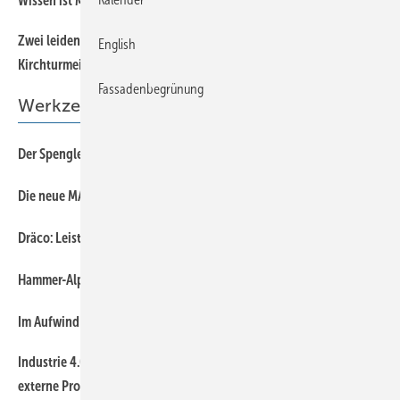
Wissen ist Macht
Zwei leidenschaftliche Spengler informieren über
52
English
Kirchturmeindeckungen
Fassadenbegrünung
Werkzeuge & Maschinen
33
Der Spenglerhammer
24
Die neue MAV: starkes und klar strukturiertes Schwenkbiegen
18
Dräco: Leistungsstark mit breitem Akku-Sortiment
24
Hammer-Alphabet
16
Im Aufwind
Industrie 4.0 – Thalmann erweitert offene Schnittstellen für
20
externe Profilformate