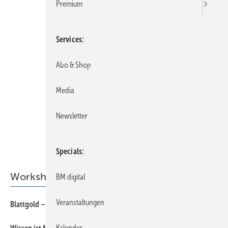
Premium
Services
Abo & Shop
Media
Newsletter
Specials
Workshopreihe
BM digital
Veranstaltungen
54
Blattgold – die hauchdünne Faszination
48
Kalender