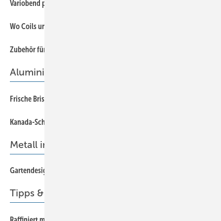
28
Variobend präsentiert das neue Facelift 2017
20
Wo Coils und Bilder laufen lernen
22
Zubehör für professionelle Coil-Be- und -Verarbeitung
Aluminium
34
Frische Brise
36
Kanada-Schindeln im Erzgebirge
Metall im Garten
Gartendesign aus Spenglerhand
40
Tipps & Tricks
46
Raffiniert montiert