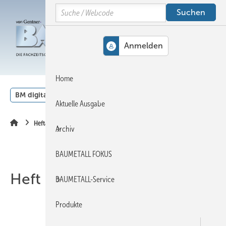
Springe
Springe
Springe
Search
auf
auf
auf
Hauptinhalt
Hauptmenü
SiteSearch
MENÜ
Home
BM digital
Veranstaltungen
Kalender
English
Aktuelle Ausgabe
Heftarchiv
Archiv
BAUMETALL FOKUS
Heft 07-2016
BAUMETALL-Service
Produkte