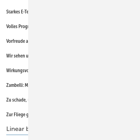
34
Starkes E-Team
44
Volles Programm für und bei Spengler Direct
32
Vorfreude auf Prefa-Innovationen
32
Wir sehen uns in Stuttgart
34
Wirkungsvolle Schutzmaßnahme
46
Zambelli: Mach’s einfach
34
Zu schade, um damit zu arbeiten
34
Zur Fliege gesellt sich jetzt die Hauskrawatte
Linear bekleidet