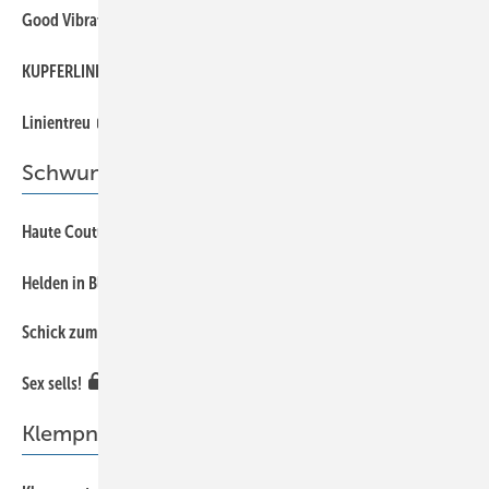
54
Good Vibrations
48
KUPFERLINEAL
53
Linientreu
Schwungvolle Bekleidung
28
Haute Couture aus Metallgewebe
26
Helden in Blechhosen
Schick zum Fest
22
16
Sex sells!
Klempnertag 2016