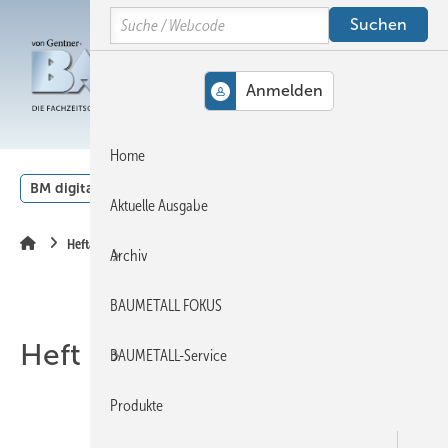
Springe
Springe
Springe
Search
auf
auf
auf
Hauptinhalt
Hauptmenü
SiteSearch
MENÜ
Home
BM digital
Veranstaltungen
Kalender
English
Aktuelle Ausgabe
Heftarchiv
Archiv
BAUMETALL FOKUS
Heft 08-2015
BAUMETALL-Service
Produkte