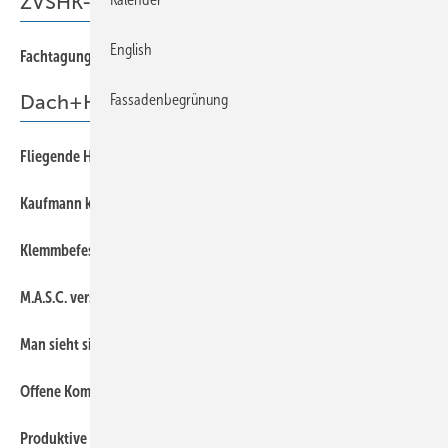
ZVSHK-Fachgruppentagung
English
56
Fachtagung Klempnertechnik
Fassadenbegrünung
Dach+Holz
34
Fliegende Helfer auf der Dach + Holz International
34
Kaufmann kommt aus Ulm ...
46
Klemmbefestigung für PV-Module auf Stehfalzdeckungen
44
M.A.S.C. verschafft den nötigen Überblick
40
Man sieht sich auf der Dach + Holz
46
Offene Kommunikation bei Barth
44
Produktive Gespräche bei Grömo