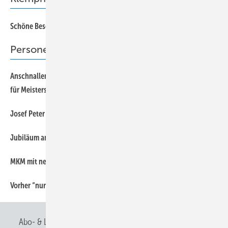
66
Schöne Bescherung
Personen & Informationen
Anschnallen und Gas geben! RMS bietet topmodernen Unterricht
8
für Meisterschüler
8
Josef Peter Münch im Ruhestand
10
Jubiläum am Titisee – 20. Klempnertreff Baden-Württemberg
10
MKM mit neuem Corporate Design
10
Vorher “nur“ Kupfer – jetzt jedes Metall
Abo- & Leserservice
AGB
Alle Inhalte chronologisch