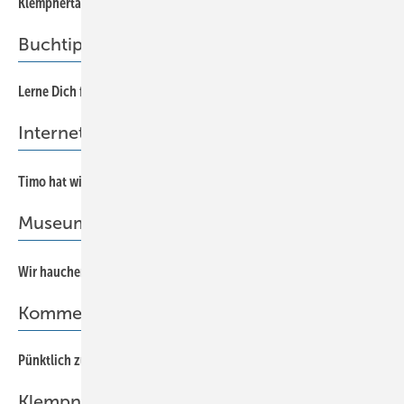
14
Klempnertag ganz groß
Buchtipp
Lerne Dich frei.
64
InternetTipp
7
Timo hat wieder gebastelt
Museum
12
Wir hauchen dem Museum Leben ein!
Kommentar
Pünktlich zum Fest?!
5
Klempnertainment