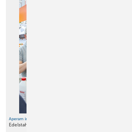
Bild: Lippsmeier / Düppe GmbH
Perfekt gelöst: der Knotenpunkt Seitenkehle, Dachflächenkehle,
Aperam in Köln
Dachfläche
Edelstahl als nachhaltige
Design-Lösun g