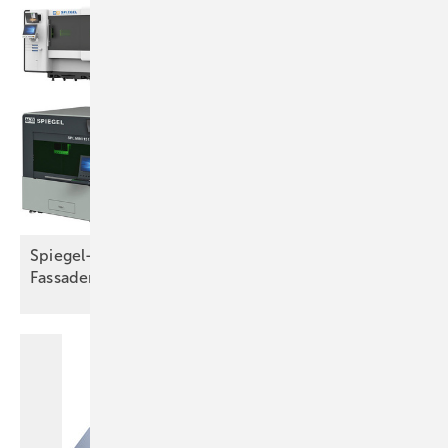
erstaunlich robust, wetterfest und langlebig. Ein weiterer Pluspunkt
von Aluminiumschindeln zeigt sich beim Anschluss von
Dachdurchbrüchen. Der Anschluss von Gauben, Lüftungs- oder
Schornsteinverwahrungen wurde folglich auch am Dach der
Raststätte entsprechend sicher ausgeführt. Und noch etwas ist
erwähnenswert: Die bestehende innen liegende Dachrinne wurde
belassen – die Wasserkästen und Fallrohre wurden jedoch nach
außen verlegt.
Spiegel-Laserschneiden für Metalldach und
Fassadentechnik