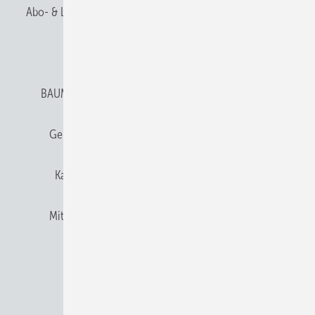
Abo- & Leserservice
AGB
Alle Inhalte chronologisch
Anmelden
Anmeldung & Registrierung
BAUMETALL abonnieren
Datenschutz
E-Paper
Gentner Verlag
Gentner Verlag
Impressum
Karriere bei Gentner
Team
Mediaservice
Mitgliedschaften und Engagement
Newsletter
Privacy Manager
RSS-Feed
© 2026 BAUMETALL