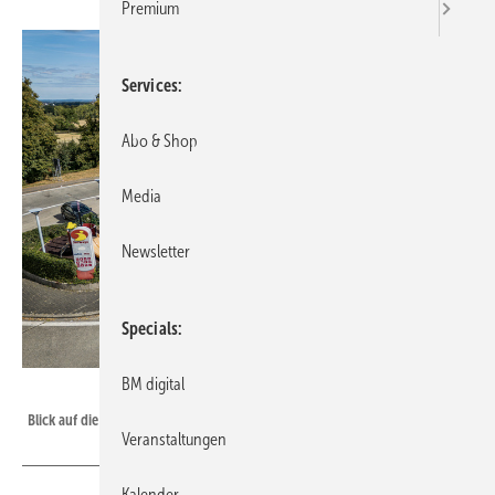
Premium
Services
Abo & Shop
Media
Newsletter
Specials
BM digital
Lippsmeier / www.peter-lippsmeier.de
Blick auf die Raststätte Soester Börde und das neue Aluminiumdach
Veranstaltungen
Kalender