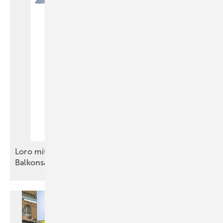
Bild: Lippsmeier /
www.peter-lippsmeier.de
Firstabschluss und Anschlüsse an diversen Durchdringungen sind
hervorragend in die Dachfläche integriert
Lor o mit Messeschwerpunkt Flachdach- und
Balkonsanierung
Bild: Lippsmeier / Düppe GmbH
Anschlussarbeiten an der Kehle eines Dachaufbaus