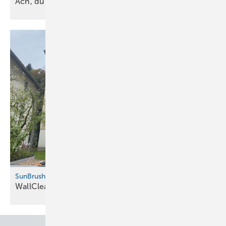
Ach, du dicker
Niet
SunBrush mobil bringt Reinigungsgerät auf den Markt
WallCleaner für
Industriefassaden