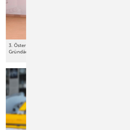
3. Ö sterreichischer Dachtag zum T hema
Gründächer