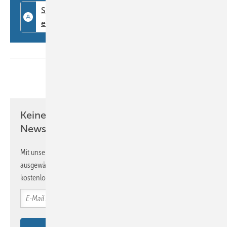
Teilen
Link kopieren
Keine Zeit? Kein Problem mit dem BM
Newsletter!
Mit unserem Newsletter erhalten Sie regelmäßig von uns
ausgewählte Informationen und Neuigkeiten, gebündelt und
kostenlos direkt ins Postfach.