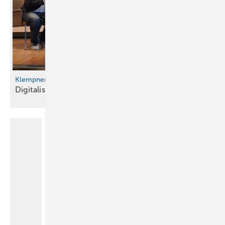
Klempnertreff 2026
Digitalisierung im
Klempnerhandwerk