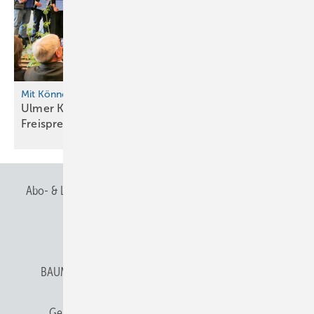
Mit Können und Leidenschaft
Ulmer Klempnernachwuchs feiert
Freisprechung
Abo- & Leserservice
AGB
Alle Inhalte chronologisch
Anmelden
Anmeldung & Registrierung
BAUMETALL abonnieren
Datenschutz
E-Paper
Gentner Verlag
Gentner Verlag
Impressum