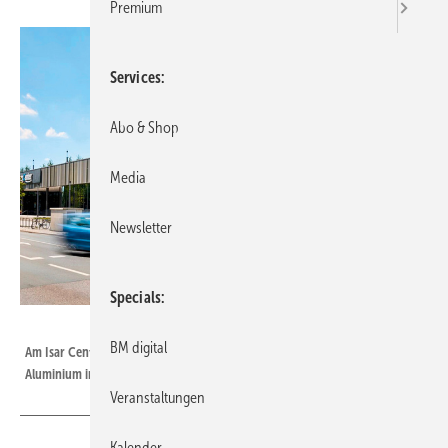
Premium
Services
Abo & Shop
Media
Newsletter
Specials
Bild: Kalzip GmbH
BM digital
Am Isar Center in Ottobrunn wurde das Kalzip-FC-Fassadensystem aus ­
Aluminium installiert
Veranstaltungen
Kalender