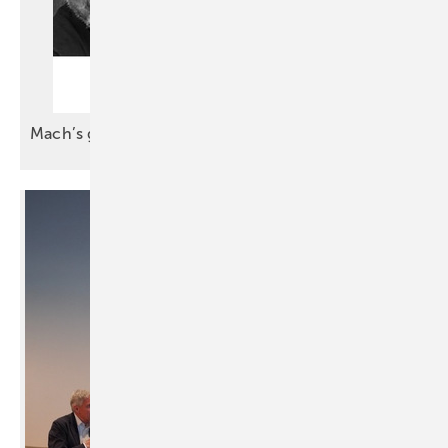
Mach’s gut, mein
Großer!