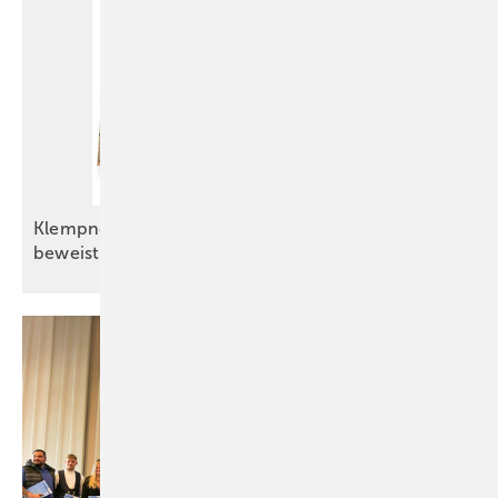
Klempnernachwuchs in Baden-Württemberg
beweist handwerkliche
Exzellenz