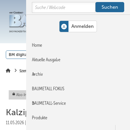
Springe
Springe
Springe
Search
auf
auf
auf
Hauptinhalt
Hauptmenü
SiteSearch
MENÜ
Home
BM digital
Veranstaltungen
Kalender
English
Aktuelle Ausgabe
Szene
Archiv
BAUMETALL FOKUS
Abo-Inhalt
BAUMETALL-Service
Ka lzip unter neuem Dach
Produkte
11.05.2026
|
Veröffentlicht in
Ausgabe 03-2026