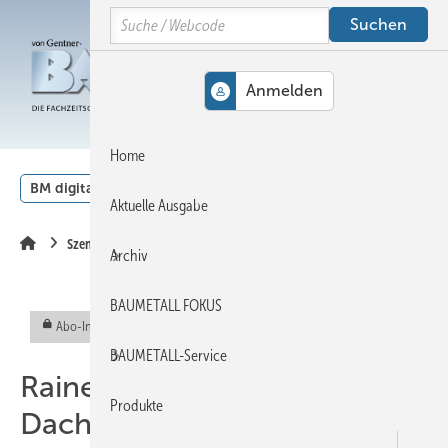
Springe
Springe
Springe
Search
auf
auf
auf
Hauptinhalt
Hauptmenü
SiteSearch
MENÜ
Home
BM digital
Veranstaltungen
Kalender
English
Aktuelle Ausgabe
Szene
Archiv
BAUMETALL FOKUS
Abo-Inhalt
BAUMETALL-Service
Rainer Löber setzt auf
Produkte
Dachmusketiere