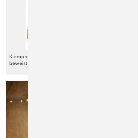
Klempnernachwuchs in Baden-Württemberg
beweist handwerkliche
Exzellenz