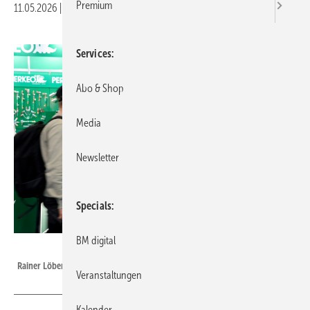
Premium
11.05.2026
|
Veröffentlicht in
Ausgabe 03-2026
Services
Abo & Shop
Media
Newsletter
Specials
BM digital
Bild: BAUMETALL
Rainer Löber
Veranstaltungen
Kalender