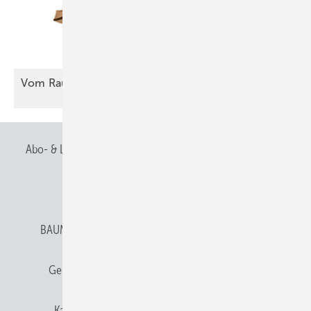
Vom Raumschiff zum nächsten
Meisterstück
Abo- & Leserservice
AGB
Alle Inhalte chronologisch
Anmelden
Anmeldung & Registrierung
BAUMETALL abonnieren
Datenschutz
E-Paper
Gentner Verlag
Gentner Verlag
Impressum
Karriere bei Gentner
Team
Mediaservice