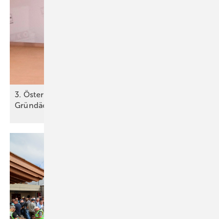
3. Ö sterreichischer Dachtag zum T hema
Gründächer