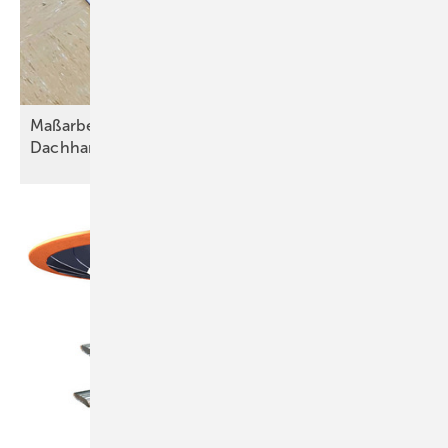
Maßarbeit für kleine Hände: Psychomotorik trifft
Dachhandwerk