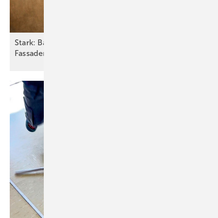
Sta rk: Barth und BAUMETALL suchen drei
Fassaden-Heros