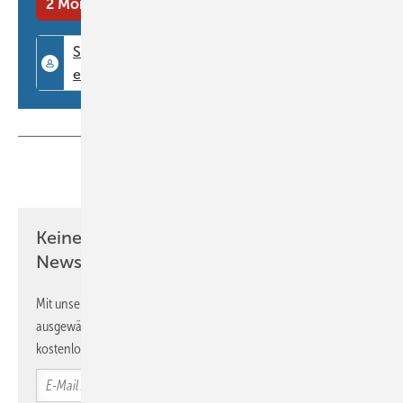
2 Monate kostenlos testen
Teilen
Link kopieren
Keine Zeit? Kein Problem mit dem BM
Newsletter!
Mit unserem Newsletter erhalten Sie regelmäßig von uns
ausgewählte Informationen und Neuigkeiten, gebündelt und
kostenlos direkt ins Postfach.