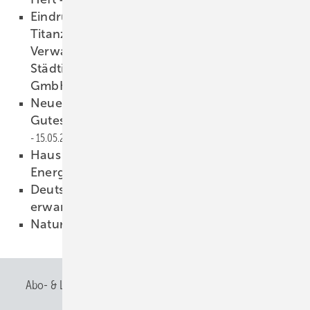
Eindrucksvolle Dachlandschaft
Titanzink-Bedachung des neuen
Verwaltungsgebäudes SÜCenter der
Städtischen Werke Überlandwerke Coburg
GmbH
16.05.2008
Neues Spendenrecht
Gutes tun mit Herz und Verstand
15.05.2008
Haus sanieren - profitieren
Energietageforum
15.05.2008
Deutscher Hochbau: Weitere Stabilisierung
erwartet
15.05.2008
Natur in Toplage
15.05.2008
Abo- & Leserservice
AGB
Alle Inhalte chronologisch