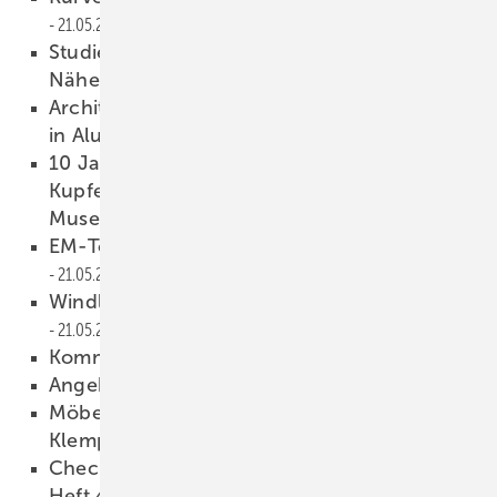
21.05.2008
Studiengang für Klempner in greifbarer
Nähe
21.05.2008
Architektur in Vollendung — Gebäudehüllen
in Aluminium
21.05.2008
10 Jahre Europäisches Klempner- und
Kupferschmiedemuseum und 20 Jahre
Museumsstiftung
21.05.2008
EM-Tore schießen und gewinnen
21.05.2008
Windlastnorm DIN 1055-4: 2005-03
21.05.2008
Kommentar
21.05.2008
Angebotsblankett ins Altpapier?
19.05.2008
Möbel und Wohnaccessoires“… Wie der
Klempner kann´s keiner!“
19.05.2008
Checkliste zum BAUMETALL-Meistertipp aus
Heft 4/2008
19.05.2008