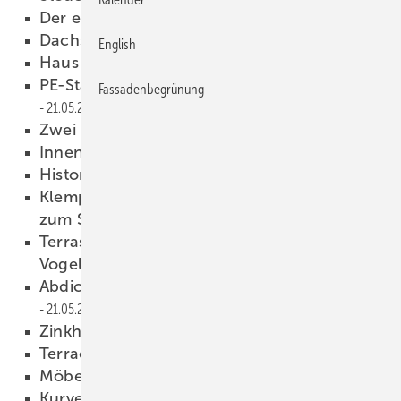
Der erste Eindruck zählt
21.05.2008
Dachschaden?
21.05.2008
English
Haus am See
21.05.2008
PE-Standrohre mit metallischer Optik
Fassadenbegrünung
21.05.2008
Zwei neue Lötgeräte
21.05.2008
Innenmaße exakt messen
21.05.2008
Historische Fachliteratur
21.05.2008
Klempnertechnik kompakt — Profilübersicht
zum Sammeln
21.05.2008
Terrassensanierung bei Flaschnermeister
Vogel
21.05.2008
Abdichten mit Flüssigkunststoffen
21.05.2008
Zinkherstellung in Frankreich
21.05.2008
Terrace House
21.05.2008
Möbel und Wohnaccessoires
21.05.2008
Kurvenreiche Fassadenschönheit