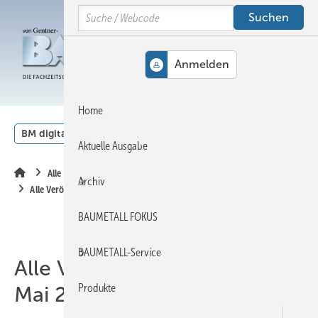
Springe
Springe
Springe
Search
auf
auf
auf
Hauptinhalt
Hauptmenü
SiteSearch
MENÜ
Home
BM digital
Veranstaltungen
Kalender
English
Aktuelle Ausgabe
Alle Inhalte chronologisch
Archiv
Alle Veröffentlichungen im Mai 2008
BAUMETALL FOKUS
BAUMETALL-Service
Alle Veröffentlichungen im
Produkte
Mai 2008