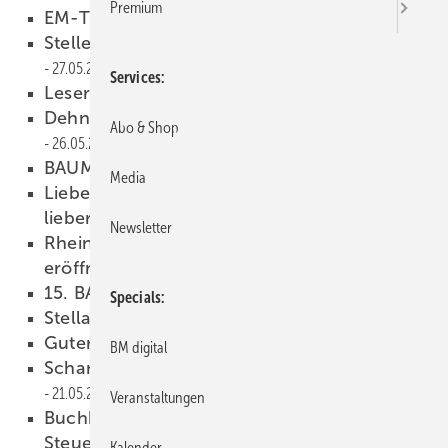
Premium
EM-Tippspiel
27.05.2008
Stellenanzeigen und Ausbildungsplätze
27.05.2008
Services
Leser-Projekte
27.05.2008
Dehn-
Überspannungsschutz-
Katalog 2008
Abo & Shop
26.05.2008
BAUMETALL-Extra
26.05.2008
Media
Liebe Leserin,
lieber Leser,
26.05.2008
Newsletter
Rheinzink-Schulungszentrum in Datteln
eröffnet
25.05.2008
15. BAUMETALL-Treff
21.05.2008
Specials
Stella-Liebeck-Preis
21.05.2008
Guter Start in schweren Zeiten
21.05.2008
BM digital
Scharfe Schnitte am laufenden Band
21.05.2008
Veranstaltungen
Buchhaltung? Das macht doch mein
Steuerberater!
21.05.2008
Kalender