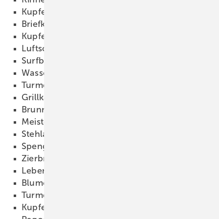
Kupferdach #41
14.11.2011
Briefkasten #40
14.11.2011
Kupfer-Horn #39
14.11.2011
Luftschiff #38
14.11.2011
Surfboard #37
14.11.2011
Wasserharfe #36
14.11.2011
Turmdach #35
14.11.2011
Grillkamin #34
14.11.2011
Brunnendach #33
14.11.2011
Meisterkessel #32
14.11.2011
Stehlampe Nautilus #31
14.11.2011
Spengler-Laterne #30
14.11.2011
Zierbrunnen #29
14.11.2011
Lebenspokal #28
14.11.2011
Blumenvase #27
14.11.2011
Turmdach mit Stern #26
14.11.2011
Kupfer-Brunnen #25
14.11.2011