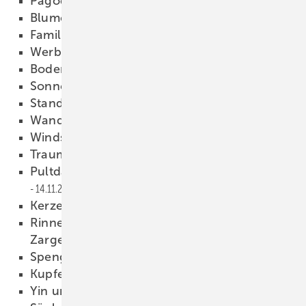
Pagodendach #24
14.11.2011
Blumensäule #23
14.11.2011
Familienwappen #22
14.11.2011
Werbeschild #21
14.11.2011
Bodenvase #20
14.11.2011
Sonnenuhr #19
14.11.2011
Standbrunnen #18
14.11.2011
Wandbrunnen #17
14.11.2011
Windspiel #16
14.11.2011
Traumdach #15
14.11.2011
Pultdach mit Fledermausgaube #14
14.11.2011
Kerzenständer #13
14.11.2011
Rinneneinlauf mit konischem Stutzen und
Zarge #12
14.11.2011
Spengler-Laterne #11
14.11.2011
Kupfer-Wandbrunnen #10
14.11.2011
Yin und Yang #9
14.11.2011