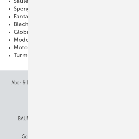
Säulenbecken #8
14.11.2011
Spengleruhr #7
14.11.2011
Fantasie-Helm #6
14.11.2011
Blechtrommel #5
14.11.2011
Globus #4
14.11.2011
Modell eines Heißluftballons #3
14.11.2011
Motorrad-Tank #2
14.11.2011
Turm-Modell #1
14.11.2011
Abo- & Leserservice
AGB
Alle Inhalte chronologisch
Anmelden
Anmeldung & Registrierung
BAUMETALL abonnieren
Datenschutz
E-Paper
Gentner Verlag
Gentner Verlag
Impressum