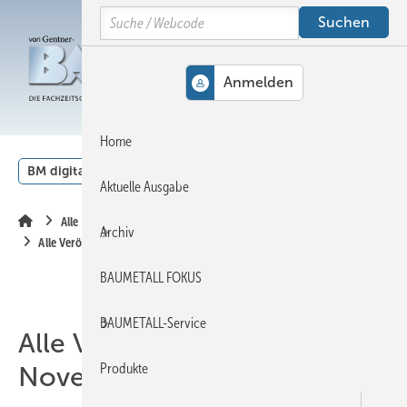
Springe
Springe
Springe
Search
auf
auf
auf
Hauptinhalt
Hauptmenü
SiteSearch
MENÜ
Home
BM digital
Veranstaltungen
Kalender
English
Aktuelle Ausgabe
Alle Inhalte chronologisch
Archiv
Alle Veröffentlichungen im November 2011
BAUMETALL FOKUS
BAUMETALL-Service
Alle Veröffentlichungen im
Produkte
November 2011