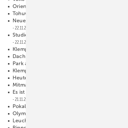
Orientierungslos
22.11.2011
Tohuwabohu
22.11.2011
Neuer ZVSHK-Referent für Klempnertechnik
22.11.2011
Studiengang/Studienrichtung Gebäudehülle
22.11.2011
Klempnertechnik verleiht Flügel
22.11.2011
Dach + Holz 2012
22.11.2011
Park and Hype
22.11.2011
Klempner auf Tour
22.11.2011
Heute schon gelobt?
22.11.2011
Mitmachen und gewinnen
21.11.2011
Es ist wieder soweit. Ihre Stimme zählt!
21.11.2011
Pokal #45
18.11.2011
Olympisches Feuer #44
14.11.2011
Leuchtfeuer #43
14.11.2011
Rinnenerweiterung #42
14.11.2011