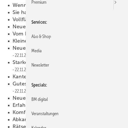
Premium
Wenn’’ einer hat….
22.11.2011
Sie haben ein Lob verdient!
22.11.2011
Vollflächige Attikaverklebung
22.11.2011
Services
Neues von Schechtl
22.11.2011
Vom Keller aufs Dach
22.11.2011
Abo & Shop
Kleines Teil — großer Nutzwert
22.11.2011
Neuer Doppelbieger aus Frauenfeld
Media
22.11.2011
Starker Hammer für weichen Einsatz
Newsletter
22.11.2011
Kantenanreifer im Praxistest
22.11.2011
Gutes kann noch besser werden
Specials
22.11.2011
Neue Partnerschaft
22.11.2011
BM digital
Erfahrungsbericht
22.11.2011
Komfortabel und kundennah
22.11.2011
Veranstaltungen
Abkanten leicht gemacht
22.11.2011
Rätselhaftes Funktionsprinzip
22.11.2011
Kalender