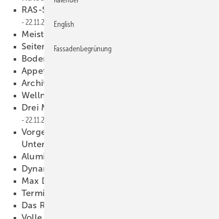
RAS-Schwenkbiegemaschine mit Krone
22.11.2011
English
Meisterprüfung
22.11.2011
Seitenblick nach unten
22.11.2011
Fassadenbegrünung
Bodenständige Tatsachen
22.11.2011
Appetit kommt beim Essen
22.11.2011
Architekten ganz oben!
22.11.2011
Wellness-Dach
22.11.2011
Drei Marken für Präzision und Kreativität
22.11.2011
Vorgefertigtes Dachelement mit
Unterspannung
22.11.2011
Aluminium-Röhre
22.11.2011
Dynamo
22.11.2011
Max Draenert
22.11.2011
Termine
22.11.2011
Das Rad neu erfinden?
22.11.2011
Volle Kraft voraus
22.11.2011