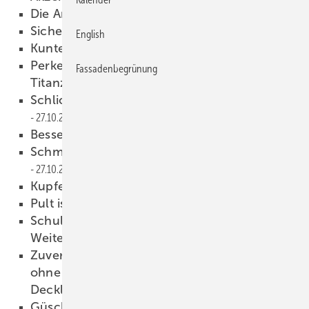
Die Antwort heißt Innovation
27.10.2015
Sichere Attikamontage
27.10.2015
English
Kunterbuntes Messetreiben
27.10.2015
Perkeo-Flussmittel für vorbewittertes
Fassadenbegrünung
Titanzink
27.10.2015
Schlicht. Modern. Fassadenabzweig!
27.10.2015
Besser als im Film
27.10.2015
Schmuckstück im hohen Norden
27.10.2015
Kupferdach als Landschaft
27.10.2015
Pult ist Kult
27.10.2015
Schulungen, Kurse und
Weiterbildungsangebote
27.10.2015
Zuverlässigkeit von Holzdachkonstruktionen
ohne Unterlüftung der Abdichtungs- oder
Decklage
27.10.2015
Güschabooh, scraven oder total matto: