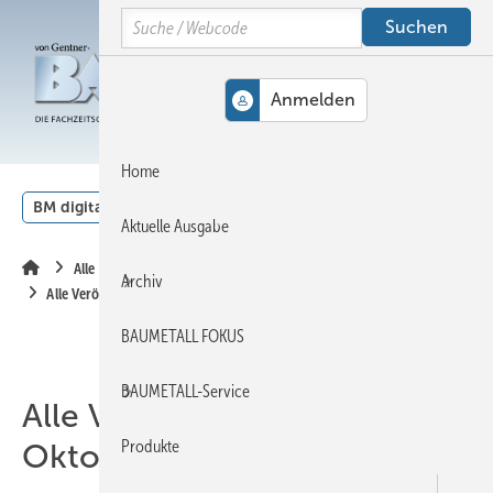
Springe
Springe
Springe
Search
auf
auf
auf
Hauptinhalt
Hauptmenü
SiteSearch
MENÜ
Home
BM digital
Veranstaltungen
Kalender
English
Aktuelle Ausgabe
Alle Inhalte chronologisch
Archiv
Alle Veröffentlichungen im Oktober 2015
BAUMETALL FOKUS
BAUMETALL-Service
Alle Veröffentlichungen im
Produkte
Oktober 2015