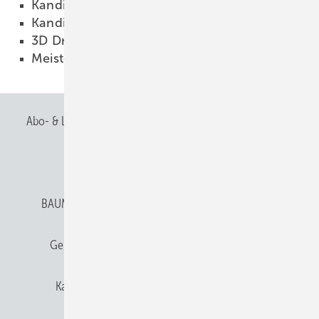
Kandidat 75
18.10.2015
Kandidat 76
18.10.2015
3D Druck in der Anwendung
12.10.2015
Meistertreffen in der Hölle
06.10.2015
Abo- & Leserservice
AGB
Alle Inhalte chronologisch
Anmelden
Anmeldung & Registrierung
BAUMETALL abonnieren
Datenschutz
E-Paper
Gentner Verlag
Gentner Verlag
Impressum
Karriere bei Gentner
Team
Mediaservice