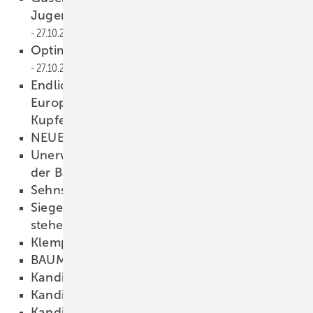
Jugendsprache direkt vom Erzeuger
27.10.2015
Optimierung von Werkstattprozessen
27.10.2015
Endlich zu Hause – Einzug des iib in das
Europäische Klempner- und
Kupferschmiedemuseum
27.10.2015
NEUER IIB-IMAGEFILM
27.10.2015
Unerwartet – Jürgen Votteler, Seniorchef
der Barth GmbH verstorben
27.10.2015
Sehnsüchtig erwartet
27.10.2015
Sieger des MKM-Architekturwettbewerbs
stehen fest
27.10.2015
Klempner von Beruf!?
27.10.2015
BAUMETALL-Wappen-download
23.10.2015
Kandidat 1
18.10.2015
Kandidat 2
18.10.2015
Kandidat 3
18.10.2015