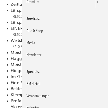
Premium
Zeitlupe
28.10.2015
19 spannende Tage liegen vor uns!
28.10.2015
Services
19 spannende Tage!
28.10.2015
EINER FÜR ALLE UND ALLE FÜR EINEN!!!
Abo & Shop
28.10.2015
Wirtshaus zum tüchtigen Klemper
Media
27.10.2015
Meisterstück des Jahres
27.10.2015
Newsletter
Flagge zeigen!
27.10.2015
Meistertreffen in der Hölle
27.10.2015
Fliegende Presse
27.10.2015
Specials
Im Griff der Kupferklaue
27.10.2015
Eine Attika vom Redakteur
27.10.2015
BM digital
Bekleidet wohnen
27.10.2015
Klempnergie
27.10.2015
Veranstaltungen
Prefa-Dachentwässerungssystem setzt
Akzente
27.10.2015
Kalender