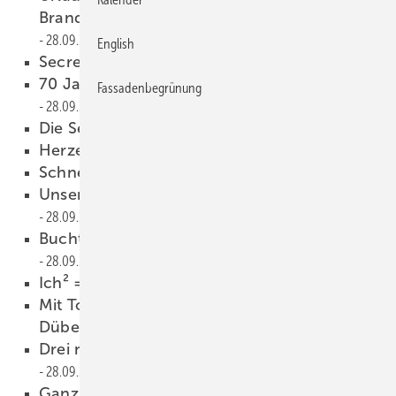
Brandgefahr für Führungshirne!
28.09.2021
English
Secr et Garden
28.09.2021
70 Jahre Kunst am Bau in Deutschland
Fassadenbegrünung
28.09.2021
Die Seele des Stahls
28.09.2021
Herzensangelegenheit
28.09.2021
Schnelle Zuschnitte
28.09.2021
Unsere Tankstelle ist auf dem Dach!
28.09.2021
Buchtipp: Die sieben Mythen der Führung
28.09.2021
Ich² = Unikum
28.09.2021
Mit Tox befestigen ohne Vorbohren und
Dübel
28.09.2021
Drei neue Dämmkörper zur Montagehilfe
28.09.2021
Ganz groß es Kino
28.09.2021