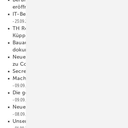
eröffnet
23.09.2021
IT-Beschaffungsexperte im Gespräch
23.09.2021
TH Rosenheim begrüßt Prof. Dr.-Ing. Daniel
Küppersbusch
15.09.2021
Bauausführungen per Fingertipp
dokumentieren
15.09.2021
Neue Informationspflicht für Unternehmen
zu Corona-Schutzimpfungen
15.09.2021
Secret Garden
15.09.2021
Machen Sie jetzt den Highspeed-Test
09.09.2021
Die goldene Spenglerarbeit 2021
09.09.2021
Neues Auflagerkonzept von Aerocompact
08.09.2021
Unsere Tankstelle ist auf dem Dach!