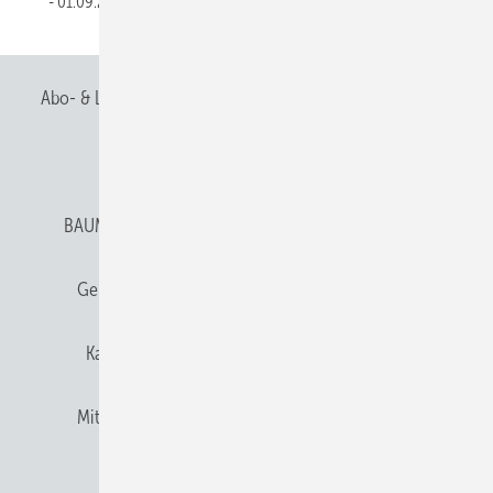
01.09.2021
Abo- & Leserservice
AGB
Alle Inhalte chronologisch
Anmelden
Anmeldung & Registrierung
BAUMETALL abonnieren
Datenschutz
E-Paper
Gentner Verlag
Gentner Verlag
Impressum
Karriere bei Gentner
Team
Mediaservice
Mitgliedschaften und Engagement
Newsletter
Privacy Manager
RSS-Feed