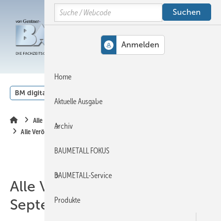
Springe
Springe
Springe
Search
auf
auf
auf
Hauptinhalt
Hauptmenü
SiteSearch
MENÜ
Home
BM digital
Veranstaltungen
Kalender
English
Aktuelle Ausgabe
Alle Inhalte chronologisch
Archiv
Alle Veröffentlichungen im September 2021
BAUMETALL FOKUS
BAUMETALL-Service
Alle Veröffentlichungen im
Produkte
September 2021