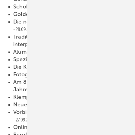
Schokolade für den Sieger
28.09.2021
Goldene Spenglerarbeit 2021
28.09.2021
Die nächsten 100 Jahre gut bedacht
28.09.2021
Traditionelle Bauart vom Spengler neu
interpretiert
28.09.2021
Aluminiumdach am Eck
28.09.2021
Speziell für Turbospengler
28.09.2021
Die Ku h auf dem Dach
28.09.2021
Fotografieren, nicht klettern
28.09.2021
Am 8. Oktober gehts los: Meiste rstück des
Jahres
28.09.2021
Klempnertainment
28.09.2021
Neues aus Berlin
28.09.2021
Vorbild für die Digitalisierung im Handwerk
27.09.2021
Online-Live Diskussion
24.09.2021
Berufseuropameisterschaft Euroskills offiziell