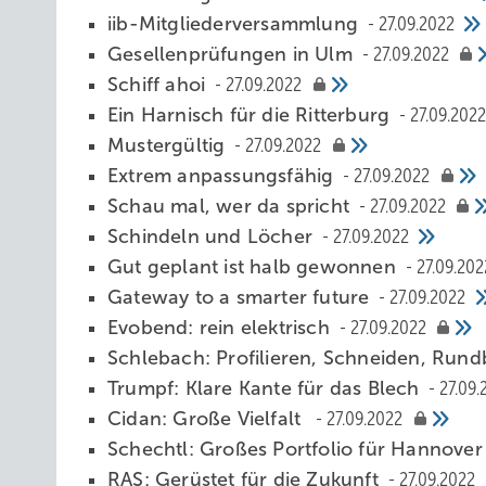
iib-Mitgliederversammlung
27.09.2022
Gese lle nprüfungen in Ulm
27.09.2022
Schiff ahoi
27.09.2022
Ein H arnisch für die Ritterburg
27.09.2022
Mustergültig
27.09.2022
Extrem anpassungsfähig
27.09.2022
Schau mal, wer da spricht
27.09.2022
Schindeln und Löcher
27.09.2022
Gut geplant ist halb gewonnen
27.09.202
Gateway to a smarter future
27.09.2022
Evobend: rein elektrisch
27.09.2022
Schlebach: Profilieren, Schneiden, Ru
Trumpf: Klare Kante für das Blech
27.09.
Cidan: Große Vielfalt
27.09.2022
Schechtl: Großes Portfolio für Hannove
RAS: Gerüstet für die Zukunft
27.09.2022