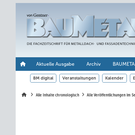
Springe
Springe
Springe
auf
auf
auf
Hauptinhalt
Hauptmenü
SiteSearch
Aktuelle Ausgabe
Archiv
BAUMETA
BM digital
Veranstaltungen
Kalender
E
Alle Inhalte chronologisch
Alle Veröffentlichungen im 