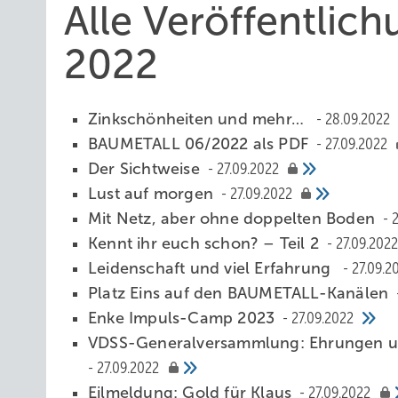
Alle Veröffentlic
2022
Zinkschönheiten und mehr…
28.09.2022
BAUMETALL 06/2022 als PDF
27.09.2022
Der Sichtweise
27.09.2022
Lu st auf morge n
27.09.2022
Mit Netz, aber ohne doppelten Boden
2
Kennt ihr euch schon? – Teil 2
27.09.2022
Leidenschaft und viel Erfahrung
27.09.2
Platz Eins auf den BAUMETALL-Kanälen
Enke Impuls-Camp 2023
27.09.2022
VDSS-Generalversammlung: Ehrungen un
27.09.2022
Eilmeldung: Gold für Klaus
27.09.2022