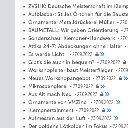
ZVSHK: Deutsche Meisterschaft im Kle
Aufb lasbar : Stilles Örtchen für die Baust
Ornamente: Metalldrückerei Müller
27.
BAUMETALL: Wir geben Orientierung
2
Sonderschau: Klempner-Handwerk
27.
Attika 24-7: Abdeckungen ohne Halter
Es werde Licht
27.09.2022
Gibt’s die auch in bequem?
27.09.2022
Workshopleiter baut Meisterflieger
27.0
Neues Workshopangebot
27.09.2022
Mik ros penglerei
27.09.2022
Aus Alt mach Neu
27.09.2022
Ornamente von VMZinc
27.09.2022
Klempnertainment
27.09.2022
Aufmessen aus der Luft
23.09.2022
Der goldene Lötkolben im Fokus
22.09.2