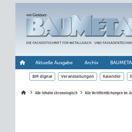
Springe
Springe
Springe
auf
auf
auf
Hauptinhalt
Hauptmenü
SiteSearch
Aktuelle Ausgabe
Archiv
BAUMETA
BM digital
Veranstaltungen
Kalender
E
Alle Inhalte chronologisch
Alle Veröffentlichungen im J