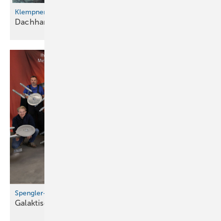
Klempnertainment
Dachhandwerk & Kupfertraum
Spengler-Raumschiffe sicher gelandet!
Galaktisches Workshopfinale in
Ulm