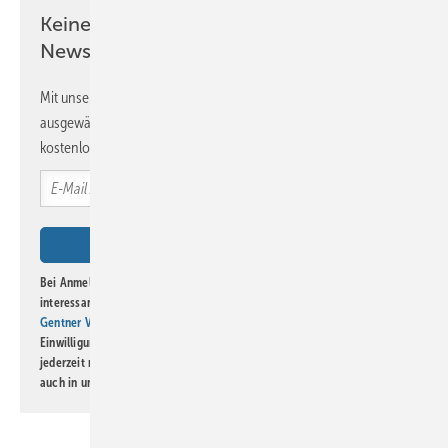
Keine Zeit? Kein Problem mit dem BM
Newsletter!
Mit unserem Newsletter erhalten Sie regelmäßig von uns
ausgewählte Informationen und Neuigkeiten, gebündelt und
kostenlos direkt ins Postfach.
Bei Anmeldung zu diesem Newsletter bin ich damit einverstanden, über
interessante Verlags- und Online-Angebote
der Marken der Alfons W.
Gentner Verlag GmbH & Co. KG
informiert zu werden. Diese
Einwilligung kann ich jederzeit widerrufen und eine Abmeldung ist
jederzeit möglich. Informationen zum Umgang mit Daten finden Sie
auch in unserer
Datenschutzerklärung
.