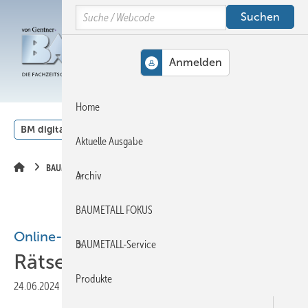
Springe
Springe
Springe
Search
auf
auf
auf
Hauptinhalt
Hauptmenü
SiteSearch
MENÜ
Home
BM digital
Veranstaltungen
Kalender
English
Aktuelle Ausgabe
BAUMETALL-Extra
Archiv
BAUMETALL FOKUS
Online-Extra
BAUMETALL-Service
Rätselhaftes Bauwerk
Produkte
24.06.2024
|
Druckvorschau