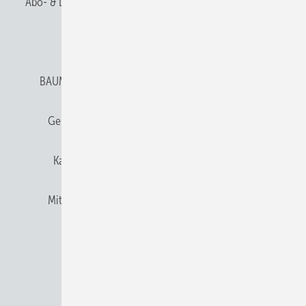
Abo- & Leserservice
AGB
Alle Inhalte chronologisch
Anmelden
Anmeldung & Registrierung
BAUMETALL abonnieren
Datenschutz
E-Paper
Gentner Verlag
Gentner Verlag
Impressum
Karriere bei Gentner
Team
Mediaservice
Mitgliedschaften und Engagement
Newsletter
Privacy Manager
RSS-Feed
© 2026 BAUMETALL