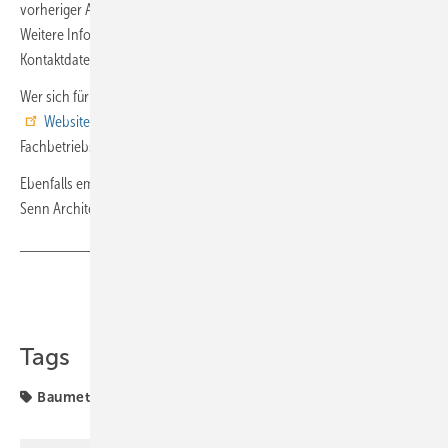
vorheriger Anmeldung durch den weiträumigen Kunstraum flanieren.
Weitere Infos zur Ausstellung, Anmeldung sowie entspreche
Kontaktdaten sind
hier abrufbar
.
Wer sich für die Gebäudehülle aus Messing interessiert findet auf der
Website
des im schweizerischen Engelburg ansässigen
Fachbetriebs Krapf AG.
Ebenfalls empfehlenswert sind die
Online-Informationen
von
Senn Architekten aus Pfäffikon.
Teilen
Link kopieren
Tags
Baumetall Extra
Fassade
Klempner
Spengler