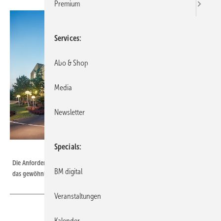
Premium
Services
Abo & Shop
Media
Newsletter
Specials
Olaf Rohl / Nutzungsrecht JPM
Die Anforderungen an Fassadenbauer und Dachabdichter gingen weit über
BM digital
das gewöhnliche Maß hinaus.
Veranstaltungen
Kalender