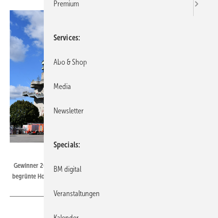
Premium
Services
Abo & Shop
Media
Newsletter
Specials
BuGG
Gewinner 2024 in der Kategorie „BuGG-Gründach des Jahres“: Der
BM digital
begrünte Hochbunker in Hamburg
Veranstaltungen
Kalender