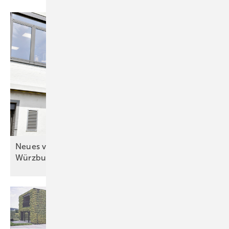
Neues von der (für die) Spengler-Meisterschule in
Würzburg