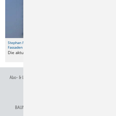
Stephan Muntwyler über die Bedeutung von begrünten
Fassaden
Die aktuelle Hitzewelle macht es
klar…
Abo- & Leserservice
AGB
Alle Inhalte chronologisch
Anmelden
Anmeldung & Registrierung
BAUMETALL abonnieren
Datenschutz
E-Paper