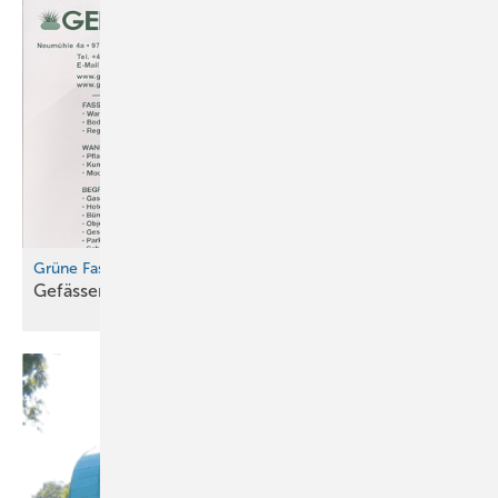
Grüne Fassade mit System
Gefässerie – Die
Wandbegrüner