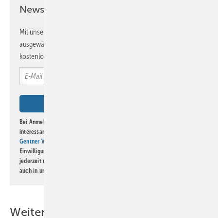
Newsletter!
Mit unserem Newsletter erhalten Sie regelmäßig von uns
ausgewählte Informationen und Neuigkeiten, gebündelt und
kostenlos direkt ins Postfach.
Bei Anmeldung zu diesem Newsletter bin ich damit einverstanden, über
interessante Verlags- und Online-Angebote
der Marken der Alfons W.
Gentner Verlag GmbH & Co. KG
informiert zu werden. Diese
Einwilligung kann ich jederzeit widerrufen und eine Abmeldung ist
jederzeit möglich. Informationen zum Umgang mit Daten finden Sie
auch in unserer
Datenschutzerklärung
.
Weitere Inhalte