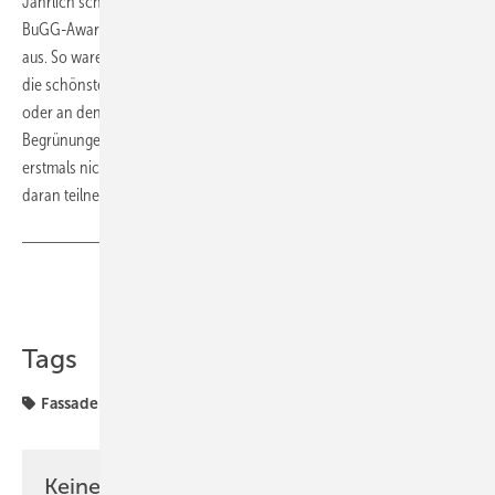
Jährlich schreibt der Bundesverband GebäudeGrün e.V. (BuGG) den
BuGG-Award in den drei Kategorien Dach, Fassade und Innenraum
aus. So waren auch in diesem Jahr alle BuGG-Mitglieder eingeladen,
die schönsten Bilder und eine kurze Beschreibung ihrer Projekte –
oder an denen sie beteiligt waren – einzureichen. Insgesamt 55
Begrünungen standen bei der Abstimmung zur Auswahl. Diese war
erstmals nicht nur BuGG-Mitgliedern möglich, sondern jeder konnte
daran teilnehmen.
Teilen
Link kopieren
Tags
Fassadenbegrünung
Keine Zeit? Kein Problem mit dem BM