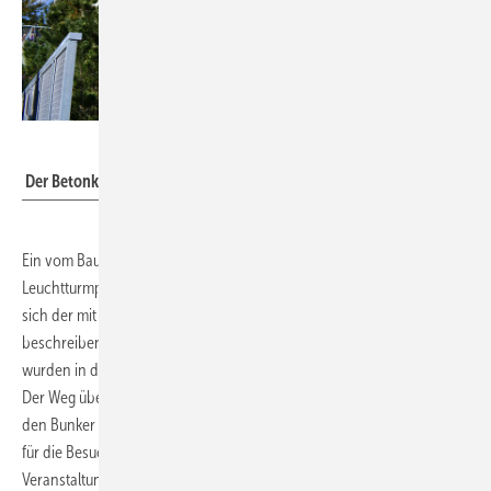
BuGG
Der Betonkoloss wurde mit rund 23.000 Pflanzen begrünt
Ein vom Bauherrn Matzen Immobilien privat finanziertes
Leuchtturmprojekt für Stadtnatur im Zentrum einer Metropole. So lässt
sich der mit rund 23.000 Pflanzen begrünte Bunker St. Pauli
beschreiben. Die öffentlichen Grün- und Gemeinschaftsflächen
2
wurden in diesem Jahr fertiggestellt und umfassen rund 10.000 m
.
Der Weg über einen grünbewachsenen „Bergpfad“, der sich außen um
den Bunker entlang nach oben schlängelt, ist ein besonderes Erlebnis
für die Besucher des Bunkers, in dem zusätzlich eine neue
Veranstaltungshalle und ein Hotel entstanden sind. Bei gutem Wetter