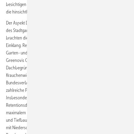
besichtigen tausende Menschen pro Tag die grüne Attraktion – eine,
die hinsichtlich Optik und Nutzen einzigartig ist!
Der Aspekt Denkmalschutz war eine der Herausforderungen beim Bau
des Stadtgartens. Die historische Substanz und das neue Grün
brachten die Planer von Landschaftsarchitektur+ aus Hamburg in
Einklang. Realisiert wurde die Anlage von der Klaus Hildebrandt
Garten- und Landschaftsbau AG, ebenfalls aus Hamburg und Teil der
Greenovis Group. Das Unternehmen ist ein Partnerbetrieb des
Dachbegrünungsherstellers Optigrün international AG aus
Krauchenwies-Göggingen. Alle drei Genannten sind Mitglieder des
Bundesverbands GebäudeGrün e.V. (BuGG). Zum Einsatz kommen
zahlreiche Produkte und Systemlösungen von Optigrün.
Insbesondere durch die intelligente Steuerung der
Retentionsdachflächen zur Erzielung minimaler Abflussmengen und
maximalem Regenwasserrückhalt sowie die Verknüpfung von Hoch-
und Tiefbaukomponenten ist der grüne Bunker ein Vorbild im Umgang
mit Niederschlägen im urbanen Umfeld – neben der öffentlichen