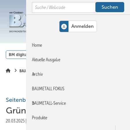
Springe
Springe
Springe
Search
auf
auf
auf
Hauptinhalt
Hauptmenü
SiteSearch
MENÜ
Home
BM digital
Veranstaltungen
Kalender
English
Aktuelle Ausgabe
BAUMETALL-Extra
Archiv
BAUMETALL FOKUS
Seitenblick
BAUMETALL-Service
Gründach des Jahres 2024
Produkte
20.03.2025
|
Druckvorschau