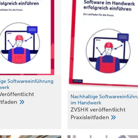
ige Softwareeinführung
werk
eröffentlicht
Nachhaltige Softwareeinführ
eitfaden
im Handwerk
ZVSHK veröffentlicht
Praxisle itfaden