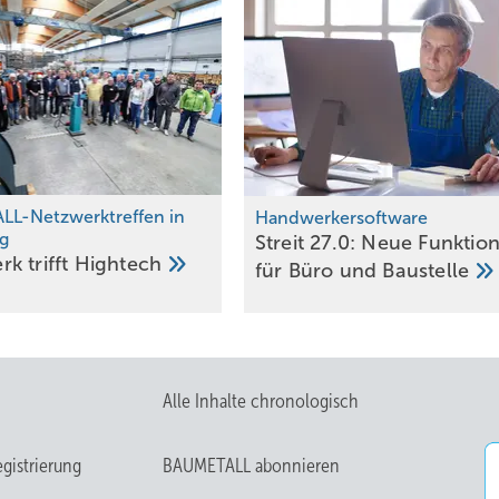
L-Netzwerktreffen in
Handwerkersoftware
g
Streit 27.0: Neue Funk­tio­
 trif ft
Hightech
für Büro und
Bau­stelle
Alle Inhalte chronologisch
gistrierung
BAUMETALL abonnieren