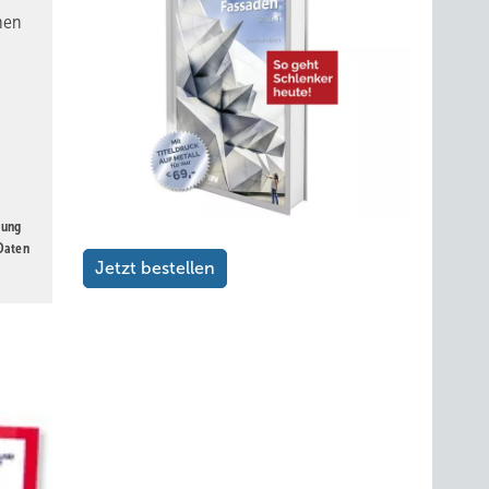
nen
gung
 Daten
Jetzt bestellen