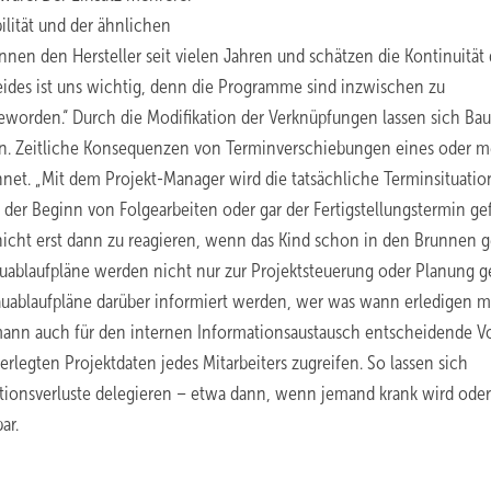
lität und der ähnlichen
nen den Hersteller seit vielen Jahren und schätzen die Kontinuität 
ides ist uns wichtig, denn die Programme sind inzwischen zu
orden.“ Durch die Modifikation der Verknüpfungen lassen sich Bau
n. Zeitliche Konsequenzen von Terminverschiebungen eines oder m
et. „Mit dem Projekt-Manager wird die tatsächliche Terminsituatio
 der Beginn von Folgearbeiten oder gar der Fertigstellungstermin ge
d nicht erst dann zu reagieren, wenn das Kind schon in den Brunnen g
 Bauablaufpläne werden nicht nur zur Projektsteuerung oder Planung g
ablaufpläne darüber informiert werden, wer was wann erledigen m
ann auch für den internen Informationsaustausch entscheidende Vor
erlegten Projektdaten jedes Mitarbeiters zugreifen. So lassen sich
ationsverluste delegieren – etwa dann, wenn jemand krank wird ode
ar.