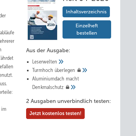
Inhaltsverzeichnis
der
Einzelheft
abläufe
bestellen
ehrerer
n
Aus der Ausgabe:
fährdet
Leserwelten
efallen
Tur mhoch
überlegen
enutzt.
Aluminiumdach macht
uss.
Denkmalschutz
teile:
2 Ausgaben unverbindlich testen:
r im
Jetzt kostenlos testen!