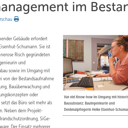
tmanagement im Besta
rschau
hender Gebäude erfordert
 Eisenhut-Schumann. Sie ist
Annerose Risch gegründeten
genieurin und
eubau sowie im Umgang mit
abei von der Bestandsaufnahme
ibung, Bauüberwachung und
erungskonzepten oder
Hat viel Know-how im Umgang mit histori
setzt das Büro seit mehr als
Bausubstanz: Bauingenieurin und
Denkmalpflegerin Heike Eisenhut-Schum
in. Neben dem Projekt-
Brandschutzordnung, SiGe-
ware. Der Einsatz mehrerer