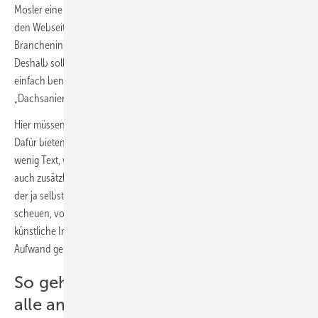
Mosler eine häufige Schwachstelle und noch viel Potenzial: „Die auf
den Webseiten angebotenen Infos richten sich oft mehr an
Brancheninsider. Die Kunden sind in der Regel aber komplette Laien.“
Deshalb sollten die am häufigsten nachgefragten Dienstleistungen in
einfach benannte Kategorien unterteilt werden, zum Beispiel
„Dachsanierung Steildach“ und „Dachsanierung Flachdach“.
Hier müssen die wichtigsten Fragen schnell beantwortet werden.
Dafür bieten sich verschiedene Formate an: Etwa FAQ-Listen mit
wenig Text, wo Links zu weiteren Details führen. Grundlegende oder
auch zusätzliche Infos lassen sich auch gut in Videos packen. Mosler,
der ja selbst Handwerker ist, weiß, dass viele seiner Kollegen sich
scheuen, vor die Kamera zu treten. Die kann er beruhigen: „Hier kann
künstliche Intelligenz helfen, die einen Avatar erstellt – auch, um den
Aufwand gering zu halten.“
So geht die Terminvereinbarung für
alle am einfachsten