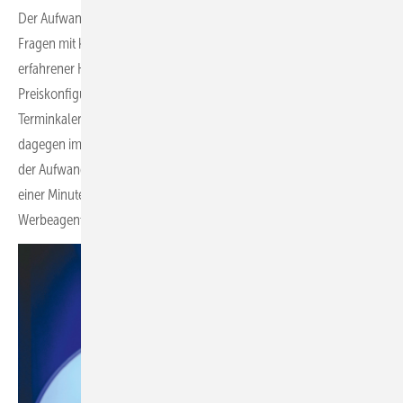
Der Aufwand ist nicht so groß, wie viele denken. Die häufigsten
Fragen mit knapp gefassten Antworten für eine FAQ-Liste hat ein
erfahrener Handwerker doch im Nu zusammengestellt. So ein
Preiskonfigurator ist auch kein Hexenwerk und ein digitaler
Terminkalender ist weder teuer noch kompliziert, der Nutzen
dagegen immens. Selbst für Videos mit einem interaktiven Avatar ist
der Aufwand überschaubar. Dafür genügen drei Sequenzen von je
einer Minute. Für die Umsetzung braucht es auch keine teure
Werbeagentur.