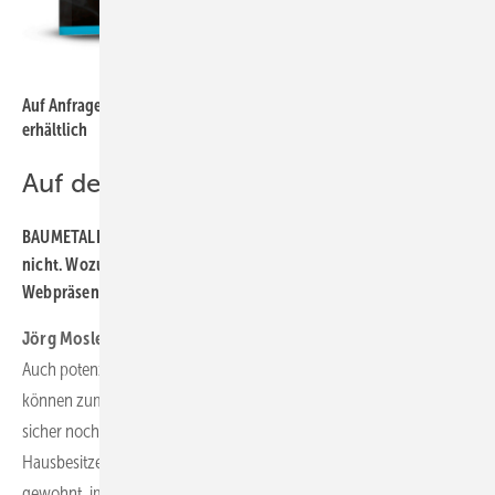
Bild:
Mosler
Auf Anfrage ist der umfangreiche Report direkt bei Jörg Mosler
erhältlich
Auf den Punkt gebracht
BAUMETALL: An Aufträgen mangelt es Handwerkern in der Regel
nicht. Wozu sollten sie also mehr Zeit und Geld in ihre
Webpräsenz stecken als unbedingt nötig?
Jörg Mosler:
Die Betriebe sollten nicht nur an die Kunden denken.
Auch potenzielle Azubis machen sich im Internet schlau. Und die
können zum Beispiel mit Fachbegriffen wie Bitumenschweißbahn
sicher noch weniger anfangen als der durchschnittliche
Hausbesitzer. Außerdem sind nicht nur junge Leute inzwischen
gewohnt, im Internet schnell an Infos zu kommen. Die Ansprüche