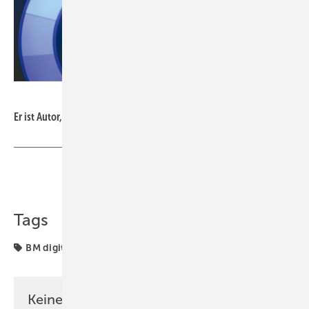
Bild:
Mosler
Er ist Autor, Speaker, Trainer und Dachdecker: Jörg Mosler
Teilen
Link kopieren
Tags
BM digital
Keine Zeit? Kein Problem mit dem BM