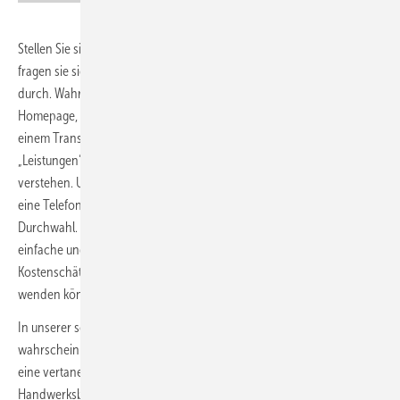
Stellen Sie sich vor, ein Paar will sein Dach sanieren lassen. Vielleicht
fragen sie sich im Bekanntenkreis zu einem geeigneten Fachbetrieb
durch. Wahrscheinlicher ist aber, dass sie googeln. Auf der ersten
Homepage, die sie öffnen, sehen sie ein eher nichtssagendes Bild von
einem Transporter vor einem Firmengebäude. Der Menüpunkt
„Leistungen“ enthält eine Auflistung von Fachbegriffen, die sie nicht
verstehen. Unter Kontakt stehen ein unpersönliches Formular und
eine Telefonnummer mit einer Null am Ende – kein Name, keine
Durchwahl. Was sie eigentlich suchen, aber nicht finden, sind
einfache und klare Basis-Infos zu ihrem Anliegen, eine allererste
Kostenschätzung und eine Person, an die sie sich mit weiteren Fragen
wenden können.
In unserer schnelllebigen Zeit wird das Paar diese Website
wahrscheinlich gleich wieder schließen. Für den Fachbetrieb ist das
eine vertane Chance. „Bei den Internetauftritten von
Handwerksbetrieben ist allgemein noch viel Luft nach oben“, sagt