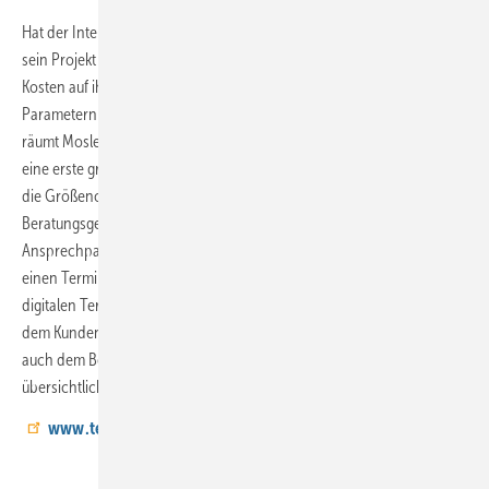
Hat der Interessent nun also eine ungefähre Vorstellung davon, wie
sein Projekt umgesetzt werden kann, will er natürlich wissen, welche
Kosten auf ihn zukommen. „Es ist klar, dass diese von etlichen
Parametern abhängen und sich nicht so einfach berechnen lassen“,
räumt Mosler ein. „Dennoch gehört ein Online-Preiskonfigurator für
eine erste grobe Kostenschätzung unbedingt dazu, damit der Kunde
die Größenordnungen kennt.“ Will der Kunde dann ein
Beratungsgespräch, sollte er zum einen wissen, wer sein
Ansprechpartner ist, und zum anderen möglichst unkompliziert an
einen Termin kommen. Mosler weiß: „Das geht am besten mit einem
digitalen Terminkalender auf der Firmen-Website. Der spart nicht nur
dem Kunden viel Zeit mit E-Mail-Verkehr und Telefonaten, sondern
auch dem Betrieb. Und damit lassen sich Termine einfach und
übersichtlich für alle planen.“
www.team-handwerk.digital.de