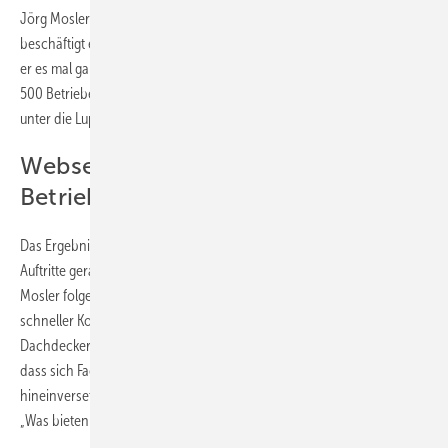
Jörg Mosler vom Team Handwerk-Digital. Als Coach und Berater
beschäftigt er sich schon seit Jahren mit dem Thema. Kürzlich wollte
er es mal ganz genau wissen – und nahm die Webseiten von satten
500 Betrieben in verschiedenen deutschen Städten systematisch
unter die Lupe.
Webseiten-Check: Das Gros der
Betriebe fällt durch
Das Ergebnis ist erschreckend: Im Durchschnitt erreichten die Web-
Auftritte gerade mal 2,12 von 9 möglichen Punkten! Getestet hat
Mosler folgende Kriterien: Informationen, Preise, Vertrauen und
schneller Kontakt. Was ist nun genau damit gemeint? Der gelernte
Dachdecker erklärt: „Zunächst einmal geht es grundsätzlich darum,
dass sich Fachhandwerker mehr in den Interessenten
hineinversetzen.“ Am Anfang muss also nicht die Überlegung stehen
„Was bieten wir“, sondern „Was will der potenzielle Kunde?“