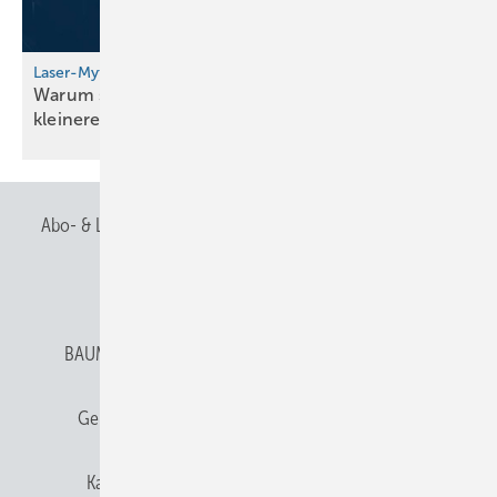
Laser-Mythos im Faktencheck
Warum sich moderne Schneidtechnik auch für
kleinere Fachbetriebe
lohnt
Abo- & Leserservice
AGB
Alle Inhalte chronologisch
Anmelden
Anmeldung & Registrierung
BAUMETALL abonnieren
Datenschutz
E-Paper
Gentner Verlag
Gentner Verlag
Impressum
Karriere bei Gentner
Team
Mediaservice