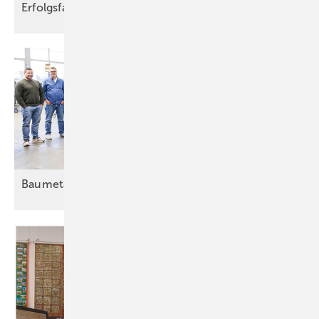
Erfolgsfaktoren
Baumetaller voller
Vorfreude