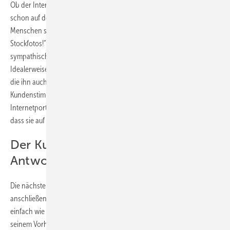
Ob der Interessent spontan Vertrauen fasst oder nicht, kann sich
schon auf der Startseite entscheiden. „Dort wollen wir gern
Menschen sehen“, sagt Mosler. „Und zwar echte Menschen, keine
Stockfotos!“ Ein Bild vom Chef oder vom ganzen Team wirkt
sympathischer und einladender als eine Aufnahme vom Fuhrpark.
Idealerweise begegnet dem User bereits auf der Startseite die Person,
die ihn auch später detailliert berät. Ein weiterer Trumpf sind positive
Kundenstimmen. Gute Bewertungen auf einschlägigen
Internetportalen sollten auf der Homepage so eingebunden werden,
dass sie auf den ersten Blick sichtbar sind.
Der Kunde will nicht lange nach
Antworten auf seine Fragen suchen
Die nächsten Schritte – die Informationsbeschaffung und die
anschließende Kontaktaufnahme – müssen dem Interessenten so
einfach wie möglich gemacht werden. Nach ersten Informationen zu
seinem Vorhaben sollte er nicht lange suchen müssen. Hier sieht