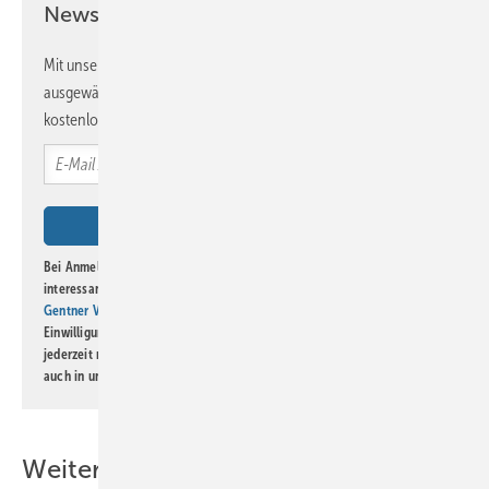
Newsletter!
Mit unserem Newsletter erhalten Sie regelmäßig von uns
ausgewählte Informationen und Neuigkeiten, gebündelt und
kostenlos direkt ins Postfach.
Bei Anmeldung zu diesem Newsletter bin ich damit einverstanden, über
interessante Verlags- und Online-Angebote
der Marken der Alfons W.
Gentner Verlag GmbH & Co. KG
informiert zu werden. Diese
Einwilligung kann ich jederzeit widerrufen und eine Abmeldung ist
jederzeit möglich. Informationen zum Umgang mit Daten finden Sie
auch in unserer
Datenschutzerklärung
.
Weitere Inhalte