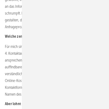
an das Informationsangebot wachsen, die Geduldsspanne
schrumpft. Deshalb gilt: Alles so einfach, klar und strukturiert
gestalten, dass Interessenten sicher durch den Informations- und
Anfrageprozess geführt werden.
Welche zentralen Punkte sind dafür relevant?
Für mich sind das 1. Vertrauen, 2. Informationen, 3. Preise und
4. Kontaktaufnahme. Zuerst geht es um die freundliche und
ansprechende Begrüßung auf der Homepage. Dann um schnell ­
auffindbare Antworten auf wichtigste Fragen in einfacher,
verständlicher und nutzerfreundlicher Form. Als Nächstes eine
Online-Kostenkalkulation und zum Schluss ein gut durchdachtes
Kontaktformular oder noch besser ein digitaler Terminkalender mit
Namen des Ansprechpartners.
Aber lohnt sich das denn, gemessen am Aufwand?