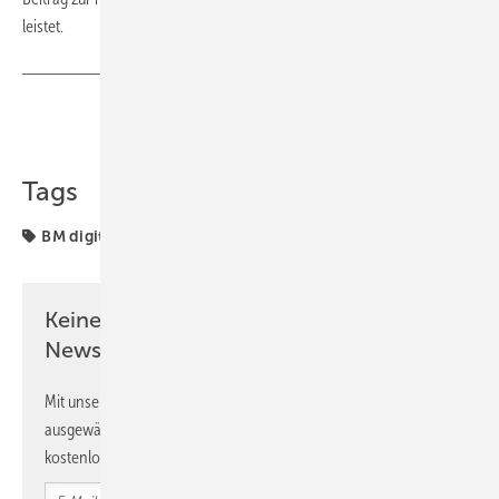
leistet.
Teilen
Link kopieren
Tags
BM digital
ZVSHK
Keine Zeit? Kein Problem mit dem BM
Newsletter!
Mit unserem Newsletter erhalten Sie regelmäßig von uns
ausgewählte Informationen und Neuigkeiten, gebündelt und
kostenlos direkt ins Postfach.