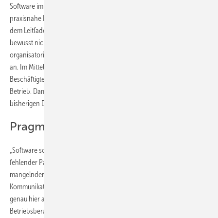
Software im Handwerk. Ergänzend stehen zu jedem Erfolgsfaktor
praxisnahe Lernvideos zur Verfügung, die über QR-Codes direkt aus
dem Leitfaden abrufbar sind. Das Besondere: Der Leitfaden setzt
bewusst nicht bei technischen Lösungen, sondern bei den sozialen,
organisatorischen und kommunikativen Aspekten der Digitalisierung
an. Im Mittelpunkt stehen Fragen der Akzeptanz, Beteiligung der
Beschäftigten, Führung, Qualifizierung und Veränderungsprozesse im
Betrieb. Damit schließt das Projekt eine zentrale Lücke in der
bisherigen Digitalisierungsdebatte im Handwerk.
Pragmatischer Ansatz
„Software scheitert im Handwerk selten an der Technik – sondern an
fehlender Partizipation der Monteure und Bürosachbearbeiter,
mangelnder Akzeptanz, unklaren Erwartungen oder schlechte
Kommunikation. Gemäß dem Bottom-up-Prinzip setzt dieser Leitfaden
genau hier an“, heißt es aus dem ZVSHK. Er ist geeignet für die
Betriebsberatungen in Handwerksbetrieben, die sich digitalisieren