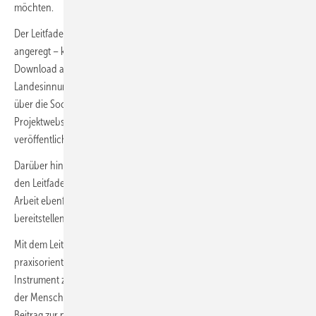
möchten.
Der Leitfaden wird – wie von ZVSHK-Hauptgeschäftsführer Daniel Föst
angeregt – kostenfrei über
Zentralverband SHK: SHK-resilient
zum
Download angeboten. Zusätzlich informiert der Verband seine
Landesinnungsverbände gesondert. Eine begleitende Kommunikation
über die Social-Media-Kanäle des ZVSHK ist vorgesehen. Auch auf der
Projektwebseite
www.shk-resilient.de
wird der Leitfaden
veröffentlicht.
Darüber hinaus wird das Bundesministerium für Arbeit und Soziales
den Leitfaden über seine Initiative INQA – Initiative Neue Qualität der
Arbeit ebenfalls aktiv bewerben und im eigenen INQA-Shop
bereitstellen.
Mit dem Leitfaden steht dem Handwerk erstmals ein
praxisorientiertes, wissenschaftlich fundiertes und frei zugängliches
Instrument zur Verfügung, das Digitalisierung konsequent aus Sicht
der Menschen im Betrieb denkt – und damit einen entscheidenden
Beitrag zur nachhaltigen Einführung von IT-Lösungen im Handwerk