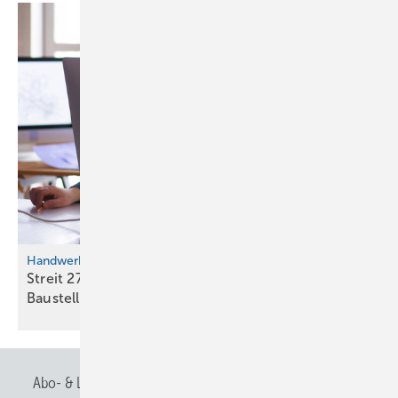
Handwerkersoftware
Streit 27.0: Neue Funk­tio­nen für Büro und
Bau­stelle
Abo- & Leserservice
AGB
Alle Inhalte chronologisch