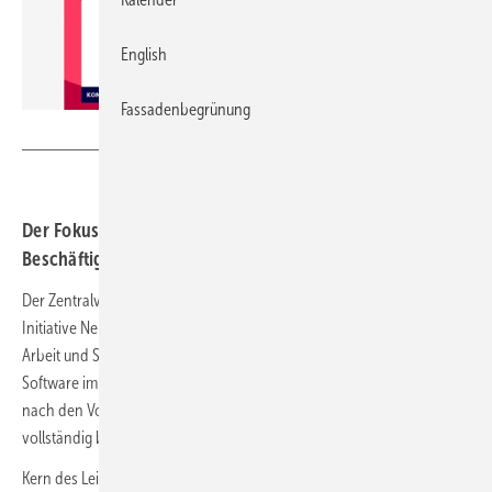
English
Fassadenbegrünung
INQA / ZVSHK
Der Fokus zur Softwareeinführung im Handwerk ist auf
Beschäftigte von Fachbetrieben gerichtet
Der Zentralverband Sanitär Heizung Klima (ZVSHK) hat im Rahmen der
Initiative Neue Qualität der Arbeit (INQA) des Bundesministeriums für
Arbeit und Soziales (BMAS) einen neuen Leitfaden zur Einführung von
Software im Handwerksbetrieb final abgestimmt. Der Leitfaden wurde
nach den Vorgaben des BMAS von Scholz & Friends gestaltet und ist
vollständig barrierefrei zugänglich.
Kern des Leitfadens sind 12 Erfolgsfaktoren für die Einführung von