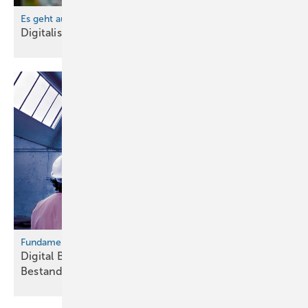
Es geht auch ohne IT-Wissen
Digitalisierung einfach
gemacht
Fundament für die Bauwende
Digital Bau 2026 fokussiert
­Bestandsdigitalisierung