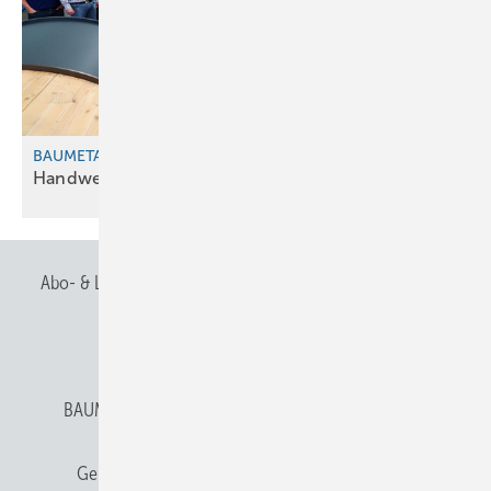
BAUMETALL-Netzwerktreffen in Landsberg
Handwerk trif ft
Hightech
Abo- & Leserservice
AGB
Alle Inhalte chronologisch
Anmelden
Anmeldung & Registrierung
BAUMETALL abonnieren
Datenschutz
E-Paper
Gentner Verlag
Gentner Verlag
Impressum