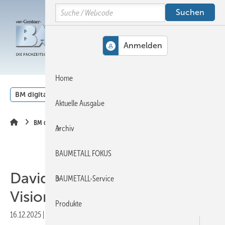
Springe
Springe
Springe
Search
auf
auf
auf
Hauptinhalt
Hauptmenü
SiteSearch
MENÜ
Home
BM digital
Veranstaltungen
Kalender
English
Aktuelle Ausgabe
BM digital
Archiv
BAUMETALL FOKUS
Dav id Greco führt ­Gesacon-
BAUMETALL-Service
Vision fort
Produkte
16.12.2025
|
Veröffentlicht in
Ausgabe 08-2025
|
Druckvorschau