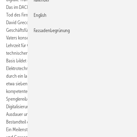
Das im DACHS-Raum agierende Unternehmen blickt auch nach dem
Tod des Firmengründers Luigi Greco zuversichtlich in die Zukunft:
English
David Greco, der Sohn des Gründers, hat bereits im Sommer 2024 die
Geschäftsführung übernommen und setzt das Vermächtnis seines
Fassadenbegrünung
Vaters konsequent fort. David Greco arbeitete bereits während seiner
Lehrzeit für Gesacon und wirkte über mehrere Jahre an der
technischen Umsetzung der Bendex-Lösungen mit. Seine berufliche
Basis bildet eine Ausbildung als Automatiker mit Fokus auf
Elektrotechnik, Software und mechanischer Bearbeitung, ergänzt
durch ein laufendes Betriebswirtschaftsstudium. Greco erklärt: „Vor
etwa sieben Jahren hatte mein Vater eine Vision: ein unabhängiges,
kompetentes Beratungsunternehmen aufzubauen, um
Spenglereibetriebe auf ihrem Weg in die durchgängige und vernetzte
Digitalisierung zu unterstützen. Darüber hinaus wurde mit Herzblut,
Ausdauer und starken Partnern die Softwarelösung Bendex als fester
Bestandteil der Schweizer Spengler-Bildungsverordnung verankert.
Ein Meilenstein! Mein Ziel ist, die Vision meines Vaters weiterzutragen