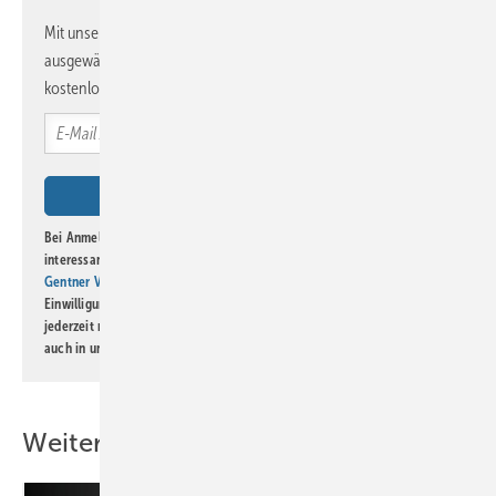
Mit unserem Newsletter erhalten Sie regelmäßig von uns
ausgewählte Informationen und Neuigkeiten, gebündelt und
kostenlos direkt ins Postfach.
Bei Anmeldung zu diesem Newsletter bin ich damit einverstanden, über
interessante Verlags- und Online-Angebote
der Marken der Alfons W.
Gentner Verlag GmbH & Co. KG
informiert zu werden. Diese
Einwilligung kann ich jederzeit widerrufen und eine Abmeldung ist
jederzeit möglich. Informationen zum Umgang mit Daten finden Sie
auch in unserer
Datenschutzerklärung
.
Weitere Inhalte