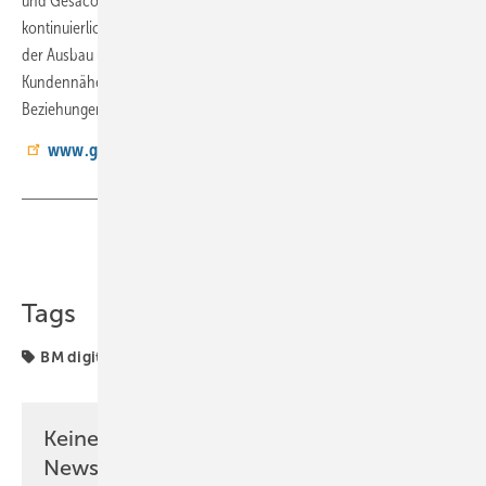
und Gesacon nachhaltig in die Zukunft zu führen. Dazu gehören die
kontinuierliche Weiterentwicklung unserer internen Prozesse sowie
der Ausbau unseres Teams. Gesacon steht auch weiterhin für
Kundennähe, Kompetenz, echte Partnerschaften und vertrauensvolle
Beziehungen.“
www.gesacon.ch
Teilen
Link kopieren
Tags
BM digital
Keine Zeit? Kein Problem mit dem BM
Newsletter!