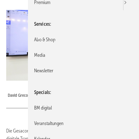
Premium
Services
Abo & Shop
Media
Newsletter
Bild: BAUMETALL
Specials
David Greco
BM digital
Veranstaltungen
Die Gesacon AG ist ein etabliertes Beratungsunternehmen für die
digitale Transformation metallverarbeitender Spengler-Fachbetriebe.
Kalender