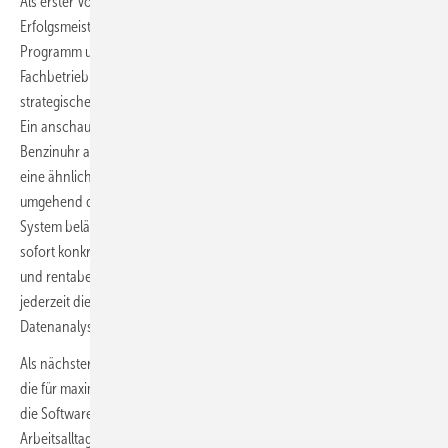
Als erster Vortragsredner stellt Uwe Engelhardt von der
Erfolgsmeisterei seinen „digitalen Copilot“ für Fachbetriebe vor. Das
Programm unterstützt Unternehmer dabei, die Wirtschaftlichkeit im
Fachbetrieb massiv zu steigern. Die Software fungiert wie ein
strategischer Berater und macht komplexe Daten intuitiv begreifbar.
Ein anschauliches Beispiel ist Engelhardts Vergleich mit einer
Benzinuhr auf dem Armaturenbrett: Leuchtet am Computerbildschirm
eine ähnlich gestaltete Warnanzeige auf, wird der Anwender
umgehend darüber informiert, dass Handlungsbedarf besteht. Das
System belässt es jedoch nicht bei der Warnung, sondern schlägt
sofort konkrete Maßnahmen vor, um die „Fahrt“ des Betriebs sicher
und rentabel fortzusetzen. Laut Engelhardt behalten Inhaber damit
jederzeit die volle Kontrolle über ihre Kennzahlen, ohne vorher zum
Datenanalysten werden zu müssen.
Als nächster Redner präsentiert Florian Buchfink die ToolScan-App,
die für maximale Transparenz in der Werkzeugverwaltung sorgt. Da
die Softwarelösung von einem echten Handwerker direkt aus dem
Arbeitsalltag heraus programmiert wurde, passt sie perfekt in die