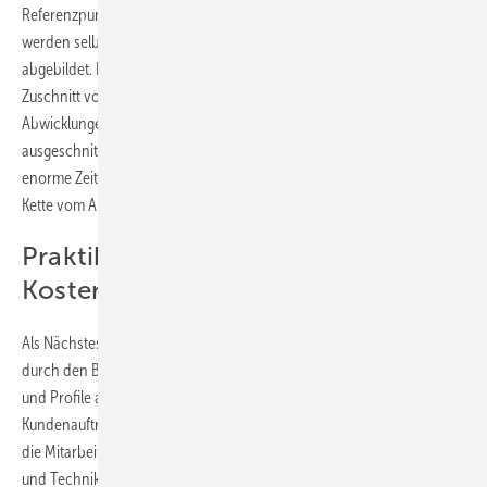
Referenzpunkte nahezu zeitgleich in eine CAD-Zeichnung. Dabei
werden selbst komplexe Radien und organische Schwünge präzise
abgebildet. Im Anschluss werden die Daten übertragen und zum
Zuschnitt vorbereitet. Die Gäste erleben live, wie die entsprechenden
Abwicklungen auf der hauseigenen Laserschneidanlage präzise
ausgeschnitten werden. Dieser direkte Workflow verdeutlicht die
enorme Zeitersparnis und Fehlervermeidung, die durch die digitale
Kette vom Aufmaß bis zur Maschine möglich sind.
Praktiker kommen voll auf ihre
Kosten
Als Nächstes führen Patrick Würzinger und Hannes Gayer die Gäste
durch den Betrieb. Gayer präsentiert zahlreiche gebogene Bauteile
und Profile aus Kupfer und Zink – viele davon aus aktuellen
Kundenaufträgen. Nach dem Besuch des Krehle-Showrooms setzen
die ­Mitarbeiter zum Endspurt an: Geschäftsführer Michael Schmidt
und Techniker Michele Dal Ponte stellen einige Großprojekte des