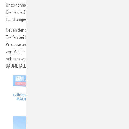
Unternehmens vor. Hannes Gayer erläutert anschließend, wie bei
Krehle die 3D-Planung, die Logistik und die Kundenbetreuung Hand in
Hand umgesetzt werden.
Neben den zahlreichen Informationen aus erster Hand schafft das
Treffen bei Krehle genügend Raum für Diskussionen über digitale
Prozesse und das fachgerechte Planen, Produzieren und Montieren
von Metallprofilen. Am Ende des Tages steht fest: Die Teilnehmer
nehmen wertvolle Impulse mit nach Hause und blicken dem nächsten
BAUMETALL-Treffen voller Zuversicht entgegen.