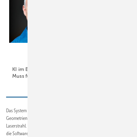
Nachhaltige
Softwareeinführung im
Handwerk
ZVSHK
KI im Bauwesen: Ein
Veröffentlicht
Muss für die
Zukunft
Praxisleitfaden
Das System ermöglicht das millimetergenaue Erfassen komplexer
Geometrien durch einfaches Anvisieren der Messpunkte mit einem
Laserstrahl. Während der Laser die Punkte im Raum fixiert, zeichnet
die Software die Konturen digital nach und überträgt die