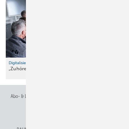
Digitalisierung maßgesch neidert
„Zuhören ist unsere
Stärke“
Abo- & Leserservice
AGB
Alle Inhalte chronologisch
Anmelden
Anmeldung & Registrierung