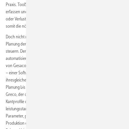
Praxis. ToolScan ermöglicht es, den gesamten Gerätepark digital zu
erfassen und per App zu verwalten. Das verhindert langes Suchen
oder Verluste von teurem Equipment auf den Baustellen und schafft
somit die nötige Ordnung für einen reibungslosen Betriebsablauf.
Doch nicht nur die Verwaltung der Werkzeuge, sondern auch die
Planung der Bauteile selbst lässt sich heute hocheffizient digital
steuern. Den entscheidenden Schritt von der Organisation hin zur
automatisierten Konstruktion beleuchtet im Anschluss David Greco
von Gesacon. Greco informiert über Neuerungen im Bendex-System
– einer Software, die im Bereich des digitalen Konstruierens
ihresgleichen sucht. „Bendex automatisiert den Prozess von der
Planung bis zur Fertigung komplexer Profile und Metallelemente“, sagt
Greco, der den Anwesenden zeigt, wie Fachbetriebe und ihre Kunden
Kantprofile direkt und einfach online konfigurieren können. Das
leistungsstarke Programm errechnet im Hintergrund zahlreiche
Parameter, prüft die Machbarkeit und bereitet die Daten für die
Produktion der entsprechenden Profile vor. Dabei werden nicht nur