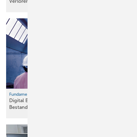
Verlorene Aufträge sind
te uer
Fundament für die Bauwende
Digital Bau 2026 fokussiert
­Bestandsdigitalisierung