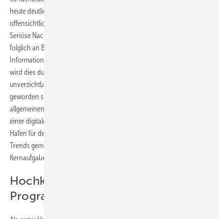
heute deutlich strenger. Auch die Teilnehmer orientieren sich
offensichtlich neu und suchen gezielt nach Internet-Verlässlichkeit.
Seriöse Nachrichtenquellen und fundierte Fachberichte gewinnen
folglich an Bedeutung, denn schließlich ist es wichtig, in der
Informationsflut die Orientierung zu behalten. Besonders deutlich
wird dies durch die Schilderung eines Teilnehmers, der betont, wie
unverzichtbar der direkte Austausch von Mensch zu Mensch für ihn
geworden sei. Diese individuelle Einschätzung spiegelt einen
allgemeinen Trend wider: Echte Netzwerktreffen vor Ort rücken in
einer digitalen Welt spürbar in den Fokus. Sie dienen als sicherer
Hafen für den fachlichen Dialog und als verlässliche Instanz, um neue
Trends gemeinsam auf Herz und Nieren zu prüfen. Genau das ist die
Kernaufgabe des BAUMETALL-Treffs.
Hochkarätige Referenten im
Programm