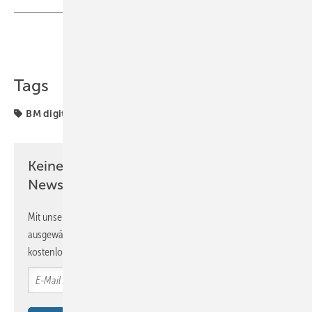
Teilen
Link kopieren
Tags
BM digital
Keine Zeit? Kein Problem mit dem BM
Newsletter!
Mit unserem Newsletter erhalten Sie regelmäßig von uns
ausgewählte Informationen und Neuigkeiten, gebündelt und
kostenlos direkt ins Postfach.