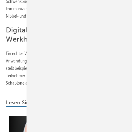
Schwenkbiege- und Lang­abkantmaschinen angesteuert. Bendex
kommuniziert auch mit Tafelscheren und Coilcentern sowie mit Stanz-
Nibbel- und Laserschneidanlagen.
Digital-Praxis in der Krehle-
Werkhalle
Ein echtes Veranstaltungs-Highlight sind die praktischen
Anwendungsbeispiele in der Krehle-Produktion. Michele Dal Ponte
stellt beispielsweise das moderne Flexijet-Laseraufmaßsystem vor. Die
Teilnehmer beobachten gespannt, wie er die Maße direkt an einer
Schablone abnimmt.
Lesen Sie auch: