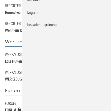
REPORTER
80
English
Himmelwärts
REPORTER
60
Fassadenbegrünung
Wenn ein Klempner Urlaub macht
Werkzeuge + Maschinen
WERKZEUGE + MASCHINEN
90
Edle Hüllen in luftiger Höhe
WERKZEUGE + MASCHINEN
100
WERKZEUGE + MASCHINEN
Forum
FORUM
40
FORUM