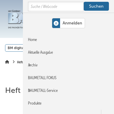
Springe
Springe
Springe
Search
auf
auf
auf
Hauptinhalt
Hauptmenü
SiteSearch
MENÜ
Home
BM digital
Veranstaltungen
Kalender
English
Aktuelle Ausgabe
Heftarchiv
Archiv
BAUMETALL FOKUS
Heft 07-2006
BAUMETALL-Service
Produkte