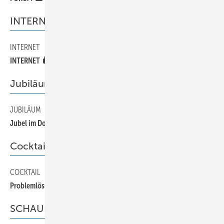
INTERNET
INTERNET
30
INTERNET
Jubiläum
JUBILÄUM
50
Jubel im Doppelpack
Cocktail
COCKTAIL
130
Problemlösung
SCHAUFENSTER