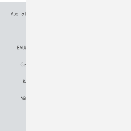
Abo- & Leserservice
AGB
Alle Inhalte chronologisch
Anmelden
Anmeldung & Registrierung
BAUMETALL abonnieren
Datenschutz
E-Paper
Gentner Verlag
Gentner Verlag
Impressum
Karriere bei Gentner
Team
Mediaservice
Mitgliedschaften und Engagement
Newsletter
Privacy Manager
RSS-Feed
© 2026 BAUMETALL