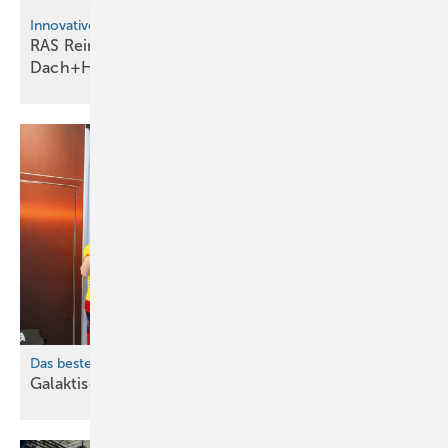
Innovative Blechbearbeitung für Dach, Wand und Fassade
RAS Reinhardt Maschinenbau auf der
Dach+Holz
Das beste aus drei Welten
Gala kt ischer
Leserservice