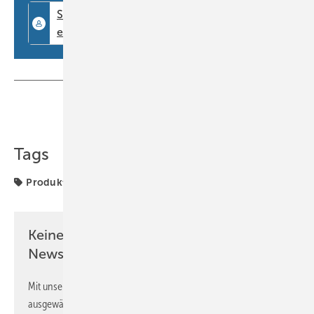
Teilen
Link kopieren
Tags
Produkte
Keine Zeit? Kein Problem mit dem BM
Newsletter!
Mit unserem Newsletter erhalten Sie regelmäßig von uns
ausgewählte Informationen und Neuigkeiten, gebündelt und