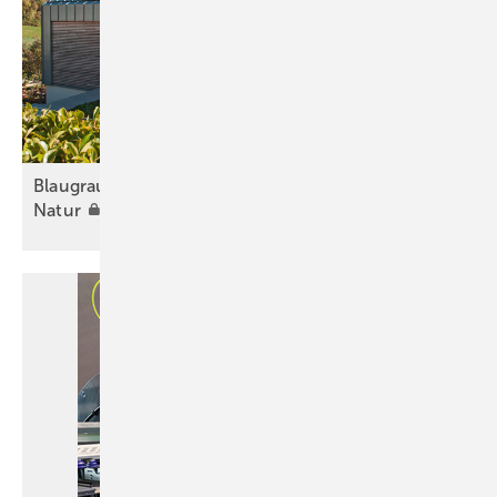
Bla ugraues Titanzink im Einklang mit der
Natur