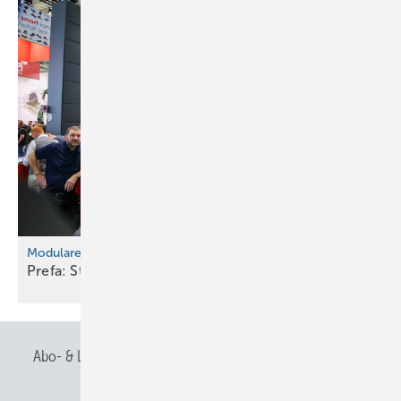
Modulare Fassadengestaltung mit System
Prefa: Strangpressprofile Welle &
Zacke
Abo- & Leserservice
AGB
Alle Inhalte chronologisch