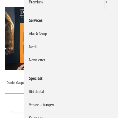
Premium
Services
Abo & Shop
Media
Newsletter
Bild: BAUMETALL
Specials
Daniel Gasperi von Picard
BM digital
Veranstaltungen
Die Wuppertaler Hammermacher von Picard sind seit 1857 der
Kalender