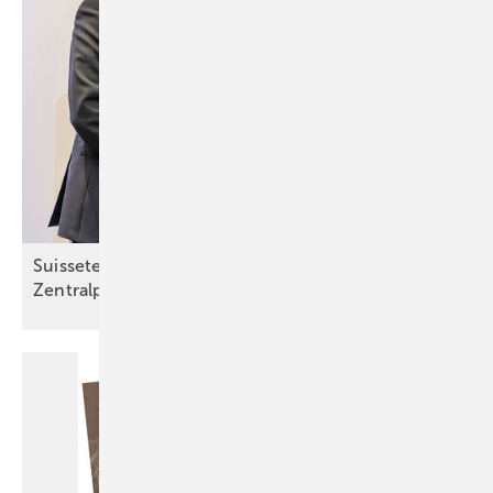
Suissetec: Dennis Reichardt wird neuer
Zentralpräsident