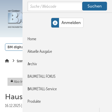
Springe
Springe
Springe
Search
auf
auf
auf
Hauptinhalt
Hauptmenü
SiteSearch
MENÜ
Home
BM digital
Veranstaltungen
Kalender
English
Aktuelle Ausgabe
Szene
Archiv
BAUMETALL FOKUS
Abo-Inhalt
BAUMETALL-Service
Hausmesse bei Barth
Produkte
16.12.2025
|
Veröffentlicht in
Ausgabe 08-2025