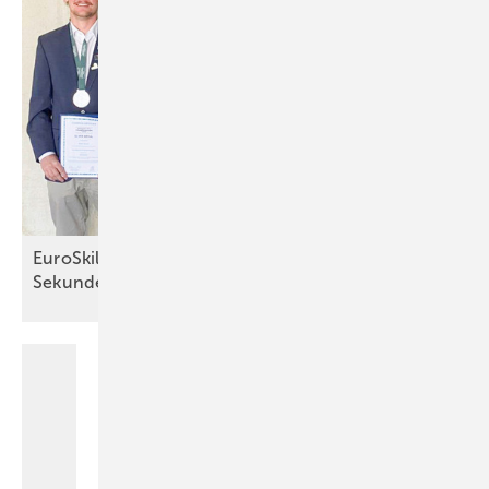
EuroSkills 2025: Präzision bis zur letzten
Sekunde*