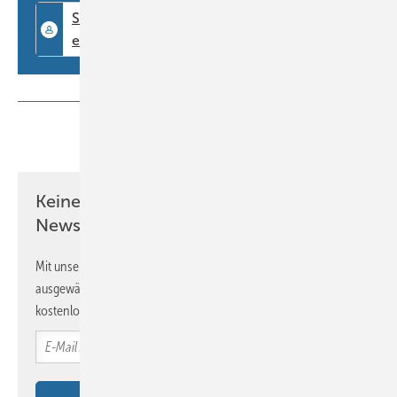
Teilen
Link kopieren
Keine Zeit? Kein Problem mit dem BM
Newsletter!
BAUMETALL
Messeschnappschuss von der Barth-Hausmesse 2015
Mit unserem Newsletter erhalten Sie regelmäßig von uns
ausgewählte Informationen und Neuigkeiten, gebündelt und
kostenlos direkt ins Postfach.