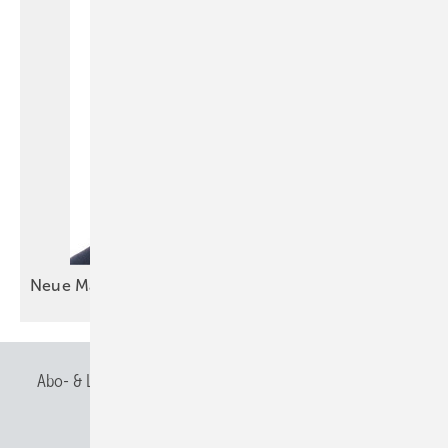
Neue Manpower bei
Haushaut
Abo- & Leserservice
AGB
Alle Inhalte chronologisch
Anmelden
Anmeldung & Registrierung