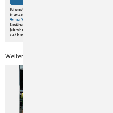
Bei Anmeldung zu diesem Newsletter bin ich damit einverstanden, über
interessante Verlags- und Online-Angebote
der Marken der Alfons W.
Gentner Verlag GmbH & Co. KG
informiert zu werden. Diese
Einwilligung kann ich jederzeit widerrufen und eine Abmeldung ist
jederzeit möglich. Informationen zum Umgang mit Daten finden Sie
auch in unserer
Datenschutzerklärung
.
Weitere Inhalte