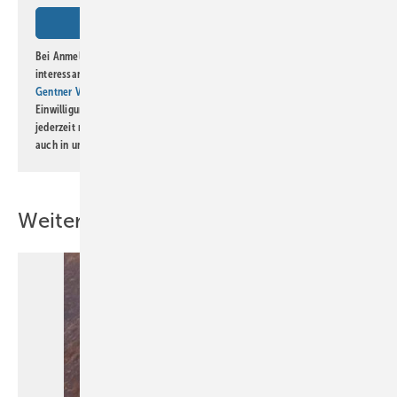
Bild: @spenglerei_zulbeck
Bei Anmeldung zu diesem Newsletter bin ich damit einverstanden, über
Julius Zulbeck
interessante Verlags- und Online-Angebote
der Marken der Alfons W.
Gentner Verlag GmbH & Co. KG
informiert zu werden. Diese
Einwilligung kann ich jederzeit widerrufen und eine Abmeldung ist
jederzeit möglich. Informationen zum Umgang mit Daten finden Sie
auch in unserer
Datenschutzerklärung
.
Weitere Inhalte