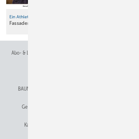
Ein Athlet, Drei kreative Köpfe und drei Teams
Fassadenbattle bei
Barth
Abo- & Leserservice
AGB
Alle Inhalte chronologisch
Anmelden
Anmeldung & Registrierung
BAUMETALL abonnieren
Datenschutz
E-Paper
Gentner Verlag
Gentner Verlag
Impressum
Karriere bei Gentner
Team
Mediaservice