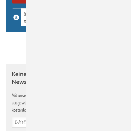
und zeigt, wie versprochen, eine Auswahl der
eingereichten Fotos
Teilen
Link kopieren
Keine Zeit? Kein Problem mit dem BM
Newsletter!
Mit unserem Newsletter erhalten Sie regelmäßig von uns
ausgewählte Informationen und Neuigkeiten, gebündelt und
kostenlos direkt ins Postfach.