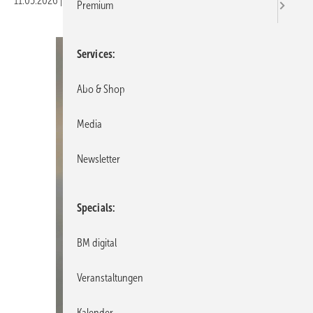
11.05.2026
|
Veröffentlicht in
Ausgabe 03-2026
Premium
Services
Abo & Shop
Media
Newsletter
Specials
BM digital
Veranstaltungen
Kalender