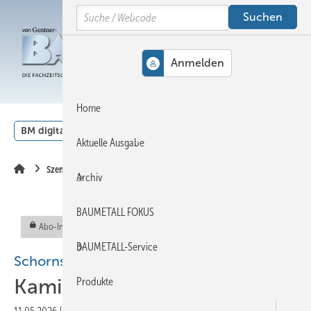
Springe
Springe
Springe
Search
auf
auf
auf
Hauptinhalt
Hauptmenü
SiteSearch
MENÜ
Home
BM digital
Veranstaltungen
Kalender
English
Aktuelle Ausgabe
Szene
Archiv
BAUMETALL FOKUS
Abo-Inhalt
BAUMETALL-Service
Schornsteinfotos gesucht
Kamink opf-Kino
Produkte