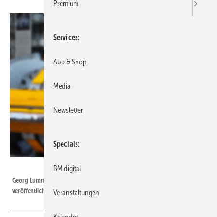
Premium
Services
Abo & Shop
Media
Newsletter
Specials
Bild: BAUMETALL
BM digital
Georg Lummel hat mit seinem in BAUMETALL 6/2025
veröffentlichten Leserbrief große Aufmerksamkeit erregt
Veranstaltungen
Kalender