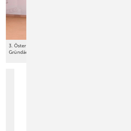
3. Ö sterreichischer Dachtag zum T hema
Gründächer