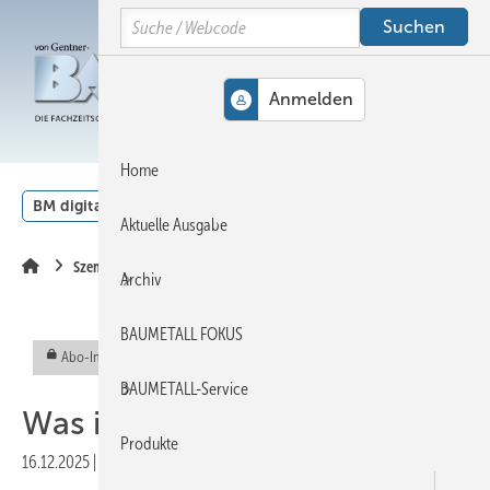
Springe
Springe
Springe
Search
auf
auf
auf
Hauptinhalt
Hauptmenü
SiteSearch
MENÜ
Home
BM digital
Veranstaltungen
Kalender
English
Aktuelle Ausgabe
Szene
Archiv
BAUMETALL FOKUS
Abo-Inhalt
BAUMETALL-Service
Was ist denn los bei uns?
Produkte
16.12.2025
|
Veröffentlicht in
Ausgabe 08-2025