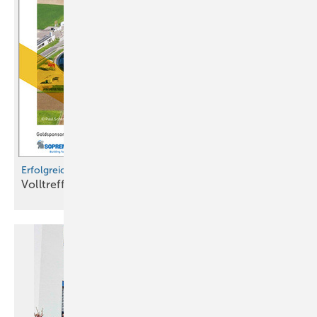
Erfolgreicher Schweizer Spenglertag 2026
Volltreffer 