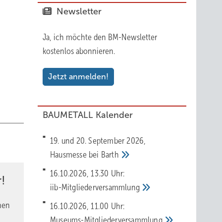
nt über
Newsletter
Ja, ich möchte den BM-Newsletter
rte
kostenlos abonnieren.
, ein
Jetzt anmelden!
nd 300
BAUMETALL Kalender
19. und 20. September 2026,
Hausmesse bei
Barth
im
16.10.2026, 13.30 Uhr:
sowie
!
iib-Mitgliederversammlung
ng:
htigen
nen
16.10.2026, 11.00 Uhr:
onale
Museums-Mitgliederversammlung