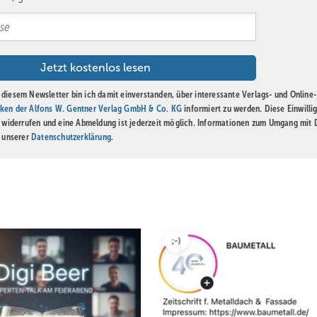
nt mehrfach ausgezeichnet.
g, nachhaltige Werkstoffe und moderne Automatisierung. Personell s
delle sowie eine strategische Nachwuchsplanung im Fokus. Interna
den. „Unsere Wurzeln liegen im Handwerk. Diese Tradition ist für un
diesem Newsletter bin ich damit einverstanden, über interessante Verlags- und Online-
 50 Jahre wünschen wir uns, dass Zambelli weiterhin für Qualität,
ken der Alfons W. Gentner Verlag GmbH & Co. KG
informiert zu werden. Diese Einwilli
h auf der Höhe der Zeit, personell mit starken Partnerschaften und
t widerrufen und eine Abmeldung ist jederzeit möglich. Informationen zum Umgang mit
n unserer
Datenschutzerklärung
.
 unverändert: Einfach machen. Aus Metall“, fasst von Langsdorff zus