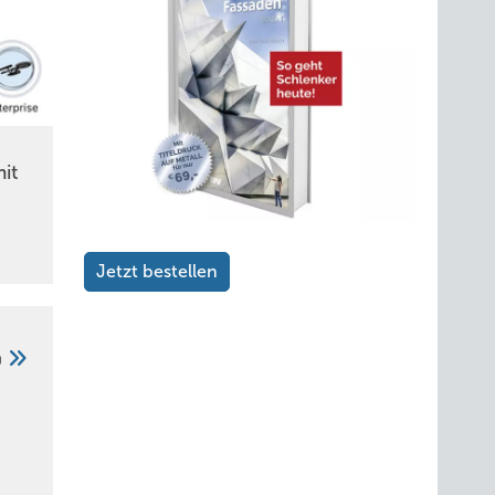
it
Jetzt bestellen
Seit den 1990er-Jahren setzt Zambelli verstärkt auf automatisierte Prozesse. Der E
gesteuerten Anlagen und moderner Werkzeugtechnik sichert seither die konstante F