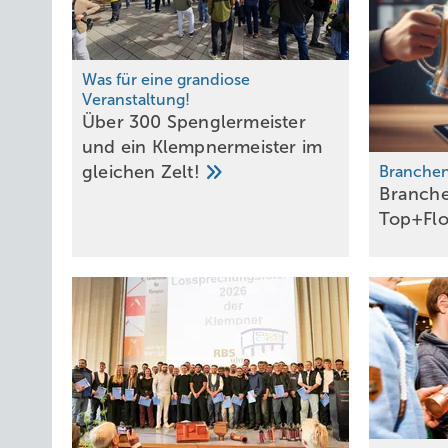
Was für eine grandiose
Veranstaltung!
Über 300 Spenglermeister
und ein Klempnermeister im
gleichen
Zelt!
Branche
Branch
Top+Fl
Zambelli entwickelt seine Systeme stetig weiter. Colordur st
Langlebigkeit sowie einer vielfältigen Farbauswahl