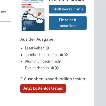
Inhaltsverzeichnis
s zwei
Einzelheft
bestellen
Aus der Ausgabe:
Leserwelten
Tur mhoch
überlegen
Aluminiumdach macht
Denkmalschutz
2 Ausgaben unverbindlich testen:
Jetzt kostenlos testen!
nen
it
Zu