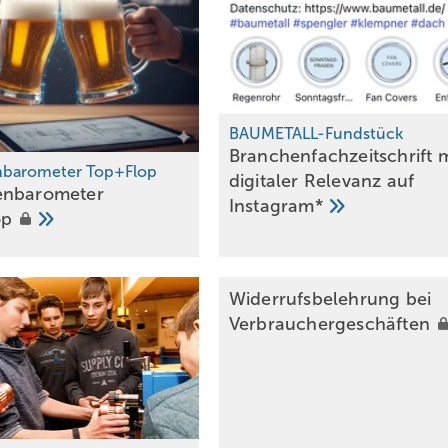
BAUMETALL-Fundstück
Branchenfachzeitschrift m
nbarometer Top+Flop
digitaler Relevanz auf
enbarometer
Instagram*
op
Bild: Zambelli Holding GmbH
eht als, farb­beschichtetes Stahlsystem ganz im Zeichen von Widerstandsfähigkeit,
Widerrufsbelehrung bei
Verbrauchergeschäften