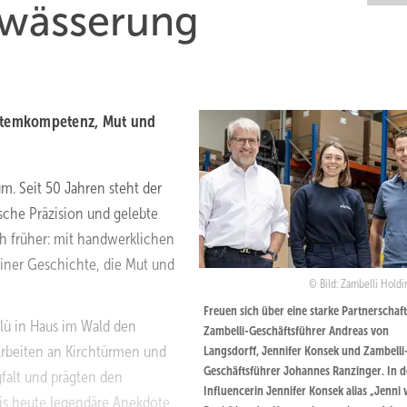
twässerung
ystemkompetenz, Mut und
m. Seit 50 Jahren steht der
sche Präzision und gelebte
ch früher: mit handwerklichen
einer Geschichte, die Mut und
Bild: Zambelli Hol
Freuen sich über eine starke Partnerschaft
lù in Haus im Wald den
Zambelli-Geschäftsführer Andreas von
Arbeiten an Kirchtürmen und
Langsdorff, Jennifer Konsek und Zambelli
Geschäftsführer Johannes Ranzinger. In d
falt und prägten den
Influencerin Jennifer Konsek alias „Jenni
is heute legendäre Anekdote