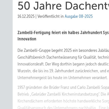
50 Jahre Dachen
16.12.2025
|
Veröffentlicht in
Ausgabe 08-2025
Zambelli-Fertigung feiert ein halbes Jahrhundert S
Innovation
Die Zambelli-Gruppe begeht 2025 ein besonderes Jubiläu
Geschäftsbereich Dachentwässerung für Qualität, techni
Innovationskraft. Der Weg dorthin begann jedoch deutli
Wurzeln, die bis ins 19. Jahrhundert zurückreichen, und 
Unternehmergeist bis heute im Unternehmen verankert.
1957 gründeten die Brüder Franz und Carlo Zambelli Sopa
Betrieb „Gebrüder Zambelli Kircheninstandsetzung“. Die 
Kirchendächern erforderten höchste handwerkliche Sorg
Qualitätsanspruch des Unternehmens nachhaltig. „Eine b