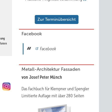
tehen
Zur Terminübersicht
tional
s
Facebook
gung
 Daten
Facebook
ammen.
Metall-Architektur Fassaden
von Josef Peter Münch
Das Fachbuch für Klempner und Spengler
Limitierte Auflage mit über 280 Seiten