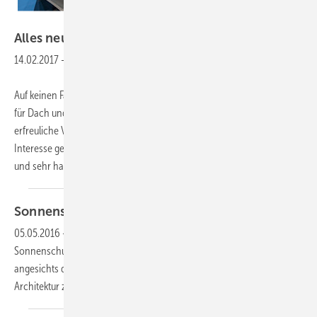
Buck
Alles neu macht der …
Januar
14.02.2017
-
Auf keinen Fall bis Mai warten wollte das Team von Roofinox Edelstahl
für Dach und Fassade. Für sie war die Bau 2017 eine besonders
erfreuliche Veranstaltung. Die zahlreichen Neuerungen sind auf reges
Interesse gestoßen, und die Nachfrage nach den umweltfreundlichen
und sehr haltbaren
Edelstahl...
Sonnenschutzsysteme aus Edelstahl
Rostfrei
05.05.2016
-
Schöner Schild - Wer im Glashaus sitzt, sollte nicht am
Sonnenschutz sparen. Was nach Binsenweisheit klingt, gewinnt
angesichts der wachsenden Sensibilisierung für nachhaltige
Architektur zunehmend an
Bedeutung