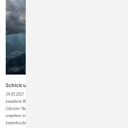
Foto: Pascal Tournaire
Schick und
unverwüstlich
24.05.2017
-
Edelstahl in der Klempnertechnik
Der robuste und
bewährte Werkstoff bringt seit bald 100 Jahren Gebäude zum
Glänzen. Neue Verarbeitungstechniken, Oberflächen und Farben
erweitern immer wieder das Spektrum und sorgen zudem für
beeindruckende Optik an Dach und Fassade. Verschaffen Sie sich auf