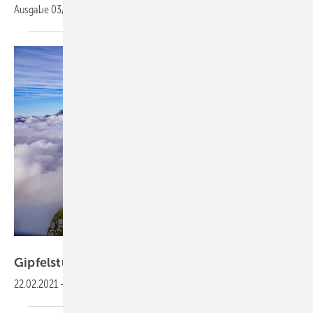
Ausgabe
03/22
Bild: Aperam
Gipfelstürmer
Edelstahl
22.02.2021
-
Modernes Baumetall trifft alpine
Bautradition