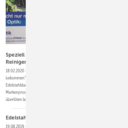
Bild: BAUMETALL
Speziell für Edelstahl: ­Lötwasser und
Reiniger
18.02.2020
-
„Am unkompliziertesten ist es, alles aus einer Hand zu
bekommen“ – diese Firmenphilosophie verfolgt die Brandt
Edelstahldach GmbH aus Köln schon seit über 40 Jahren mit ihrem
Markenprodukt Ferrinox. Verzinnte Edelstahlnieten, die sich leicht
überlöten lassen, und 30-prozentiges Stangenlot sind
nur...
Edelstahl ganz in
Weiß
19.08.2019
-