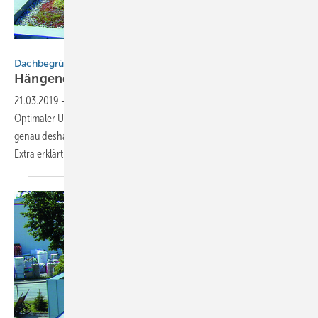
Binder, Ingolstadt
Dachbegrünung | Flachdach
Hängende Gärten auf Edelstahl
Rostfrei
21.03.2019
-
Grünflächen auf dem Dach haben viele Vorteile.
Optimaler Untergrund für begrünte Dächer ist Edelstahl Rostfrei und
genau deshalb sind sie auch für Klempner interessant. Unser Online-
Extra erklärt Details.
mehr