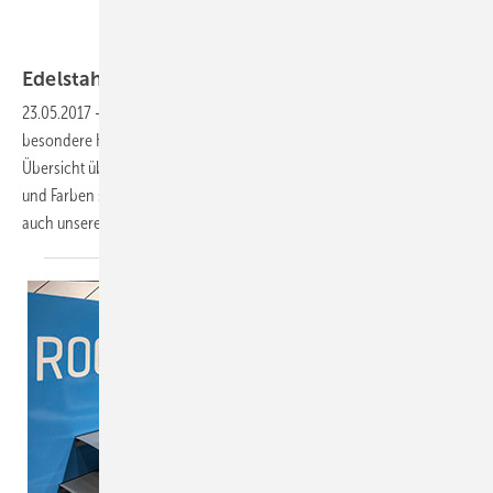
Sergio Pirrone
Edelstahl: Zeitlos elegant und
ausdauernd
23.05.2017
-
Edelstahl ist ein Allrounder und ein Baumaterial für
besondere Herausforderungen. In BAUMETALL 3/2017 geben wir eine
Übersicht über die bekannten Hersteller, das Angebot an Oberflächen
und Farben sowie über Einsatzmöglichkeiten. Die enorme Vielfalt zeigt
auch unsere
Bildergalerie.