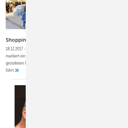
Foto: BAUMETALL
Shopping-Portal in
Edelstahl
18.12.2017
-
Exklusiver Glanz für Stuttgarter Nobelkaufhaus
Stolz
markiert ein mächtiges Portal aus bronzefarbenen Schindeln den neu
gestalteten Haupteingang, der in das Traditionskaufhaus Breuninger
führt