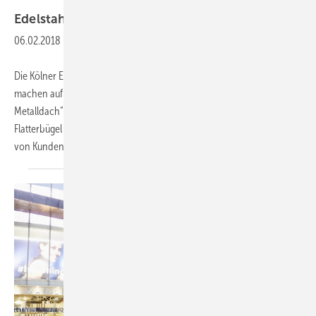
Brandt Edelstahldach
Edelstahl “für
anzuluure“*
06.02.2018
-
Die Kölner Edelstahlspezialisten der Brandt-Edelstahldach GmbH
machen auf der Dach + Holz auf das Problem „Flattergeräusche am
Metalldach“ aufmerksam. Speziell zum Einsatz der Ferrinox-
Flatterbügel erhielt das Brandt-Team zahlreiche Erfahrungsberichte
von Kunden. Auf dem Messestand sollen
daher...