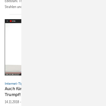
Edelstahl. Thermischen und chemischen Belastungen sowie UV-
Strahlen und Witterung hält das Rohr stand.
Die...
Reinhardt GmbH/Thinkstock/Belive in me/GreenTomato
Internet-Tipp | Betrieb
Auch für Kunden überzeugend: Edelstahl ist
Trumpf!
14.11.2018
-
Das Edelstahldächer top sind, wissen Klempner schon