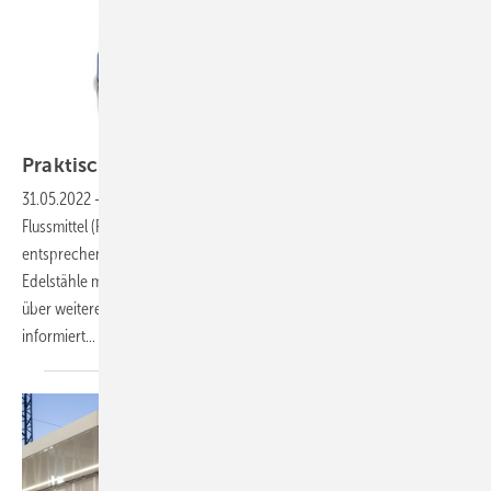
Bilder: Brandt Edelstahldach
Praktisch: Brandt
Edelstahldach
31.05.2022
-
Unverzinnter Edelstahl kann mit dem passenden
Flussmittel (Ferrinox 4000) perfekt gelötet werden. Mit
entsprechendem Know-how ist sogar das Löten hochglänzender
Edelstähle mit klassischen 2B-Oberflächen möglich. Darüber und
über weitere Tricks und Kniffe bei der Verarbeitung von Edelstahl
informiert...