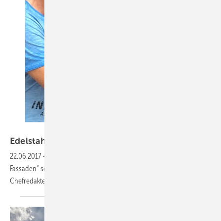
BM
Edelstahl für die
Fassade
22.06.2017
-
Ergänzend zu den Beiträgen „Frischzellenkur für
Fassaden“ sowie „Schick und unverwüstlich“ empfiehlt BAUMETALL-
Chefredakteur Andreas Buck dieses frei zugängliche
Online-Extra.