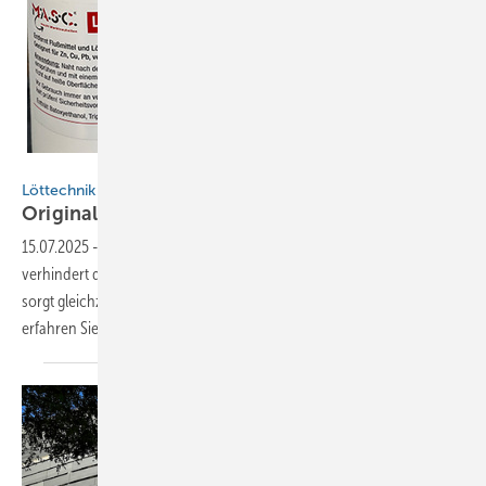
M.A.S.C. / Photoschop AI für BAUMETALL
Löttechnik
Original und Fälschung
15.07.2025
-
Lötnähte zu reinigen ist wichtig. Gewissenhaftes Reinigen
verhindert die Korrosion von Metallbauteilen an der Lötnaht und
sorgt gleichzeitig für eine optisch einwandfreie Oberfläche. Hier
erfahren Sie
warum…