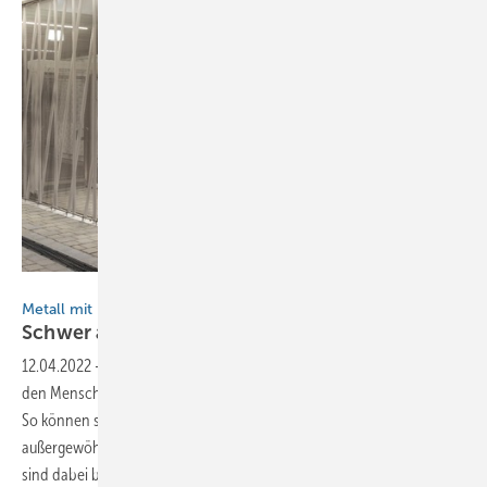
Stefan Meyer
Metall mit Durchblick
Schwer auf
Draht
12.04.2022
-
Die Ästhetik mancher Industrieprodukte hinterlässt bei
den Menschen, die mit ihnen arbeiten, einen nachhaltigen Eindruck.
So können schnurförmig gezogene Metallstäbe im Verbund über
außergewöhnliche Eigenschaften verfügen verfügen. Diese Strukturen
sind dabei beweglich, stabil und durchsichtig. Dies ist ein Extra zur