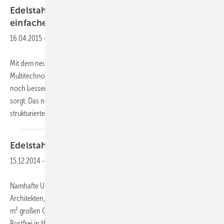
Edelstahl- und Metallbearbeitung jetzt noch
einfacher und
gleichmäßiger
16.04.2015
-
Mit dem neuen Scotch-Brite 7447/7448 PRO führt das
Multitechnologieunternehmen 3M ein Premium Handpad ein, das für
noch bessere Ergebnisse in der Edelstahl- und Metallbearbeitung
sorgt. Das neue Premium Handpad bildet die Spitze des neu
strukturierten 3M Handpad- und Rollen-Portfolios.
Dank...
Edelstahl
Rostfrei
15.12.2014
-
Namhafte Unternehmen der Edelstahlbranche präsentieren
Architekten, Planern, Bauherren und Bauausführenden auf dem 464
m² großen Gemeinschaftsstand der Informationsstelle Edelstahl
Rostfrei in Halle B2, Stand 302/100 direkt am Atrium ihr