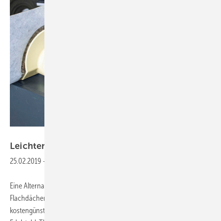
Bild Sita Bauelemente
Leichter als Edelstahl, aber genauso
sicher
25.02.2019
-
Eine Alternative zu Edelstahlrohren zur Entwässerung von
Flachdächern ist das PE-Anschlussrohr SitaMore. Es ist
kostengünstiger und leichter, aber dennoch genauso robust wie