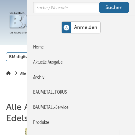
Springe
Springe
Springe
Search
auf
auf
auf
Hauptinhalt
Hauptmenü
SiteSearch
MENÜ
Home
BM digital
Veranstaltungen
Kalender
English
Aktuelle Ausgabe
Alle Artikel zum Thema Edelstahl
Archiv
BAUMETALL FOKUS
Alle Artikel zum Thema
BAUMETALL-Service
Edelstahl
Produkte