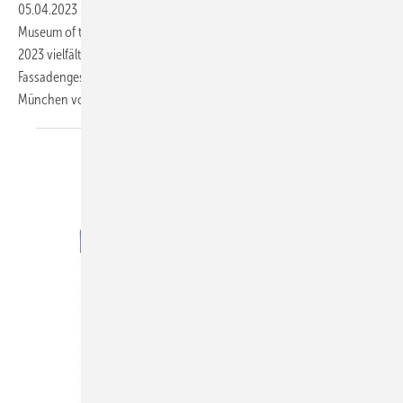
05.04.2023
-
Mit beeindruckenden Architekturprojekten wie dem
Museum of the Future in Dubai präsentiert Rimex Metals auf der Bau
2023 vielfältige Einsatzmöglichkeiten von Edelstahl in der
Fassadengestaltung. Das internationale ­Rimex-Team demonstriert in
München vor allen Dingen die eher alltäglichen,
aber...