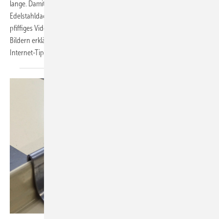
lange. Damit auch der Kunde versteht, warum das so ist und wie ein
Edelstahldach eigentlich aufgebaut ist, hat die Reinhardt GmbH ein
pfiffiges Video in Auftrag gegeben. Hier wird in einfachen Worten und
Bildern erklärt, wie ein Edelstahldach entsteht. Mehr dazu in unserem
Internet-Tipp in BAUMETALL-Ausgabe
7/2018.