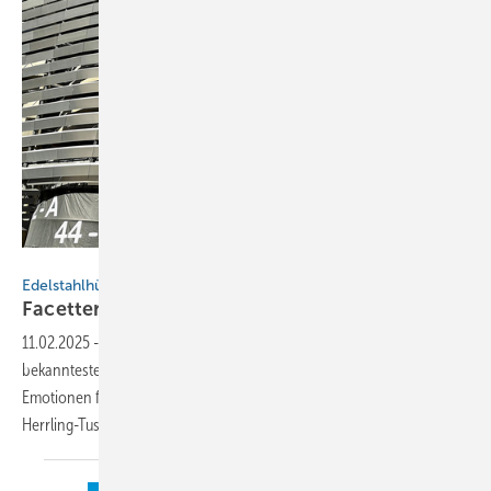
Bild: WZV/J. Tusch
Edelstahlhülle für das Estadio Santiago Bernabéu
Facettenreiches
Stadion
11.02.2025
-
Die hier vorgestellte Arena in Madrid ist eines der
bekanntesten Stadien der Welt und legendärer Schauplatz der
Emotionen für Fußball- und Metallbegeisterte von Ursula
Herrling-Tusch