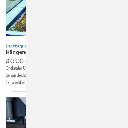
Binder, Ingolstadt
Dachbegrünung | Flachdach
Hängende Gärten auf Edelstahl
Rostfrei
21.03.2019
-
Grünflächen auf dem Dach haben viele Vorteile.
Optimaler Untergrund für begrünte Dächer ist Edelstahl Rostfrei und
genau deshalb sind sie auch für Klempner interessant. Unser Online-
Extra erklärt Details.
mehr