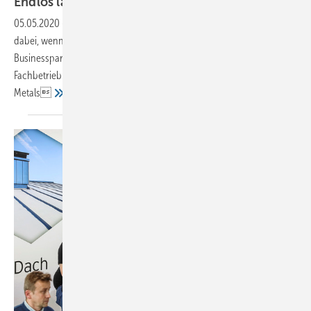
Endlos lange
Falze
05.05.2020
-
Haptische Struktur Klempnertechnik ist ganz vorne mit
dabei, wenn Militärgelände für zivile Zwecke umgenutzt werden. Im
Businesspark Schwabenhof, einer früheren Kaserne, montierte der
Fachbetrieb Reinhardt eine Fassade aus Edelstahl von Rimex
Metals