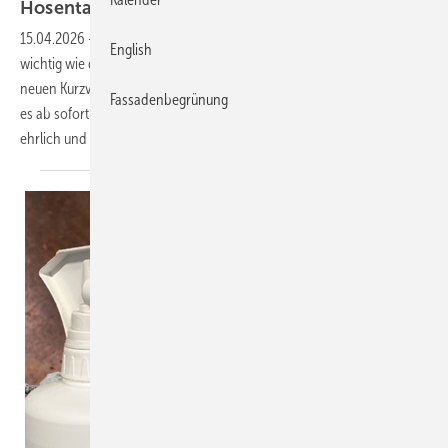
Hosentasche
15.04.2026
-
Das Smartphone ist auf dem Dach mittlerweile fast so
English
wichtig wie der Hammer. Genau hier setzt BAUMETALL an: Mit dem
neuen Kurzvideo-Format „Der BAUMETALL Buck informiert“ (DBBi) gibt
Fassadenbegrünung
es ab sofort echtes Expertenwissen direkt aufs Display – kompakt,
ehrlich und
praxisnah