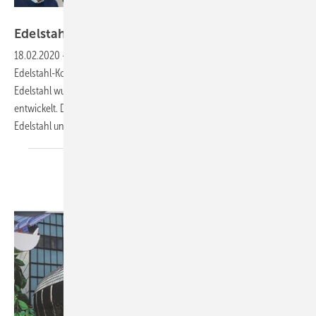
Bild: BAUMETALL
Edelstahl-Komplettsystem
18.02.2020
-
Roofinox stellte auf der Dach + Holz das neue HFX-
Edelstahl-Komplettsystem für Dach und Fassade vor. Roofinox HFX
Edelstahl wurde speziell für die Anwendung an Dach und Fassade
entwickelt. Das Material ist bis zu 35 % weicher als herkömmlicher
Edelstahl und eignet sich ideal zum Löten. Laut
Roofinox...