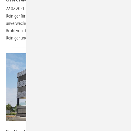
22.02.2021
-
„Wir machen blau! Ab sofort wird unser spezieller
Reiniger für Edelstahl Ferrinox 4001 nicht nur im Ergebnis
unverwechselbar gut sein, sondern auch in seiner Farbe“, sagt Tim
Bröhl von der Brandt Edelstahldach GmbH. Um die Inhalte von
Reiniger und Flussmittel (farblos) noch besser voneinander
zu...
Bild: Rimex Metals Deutschland