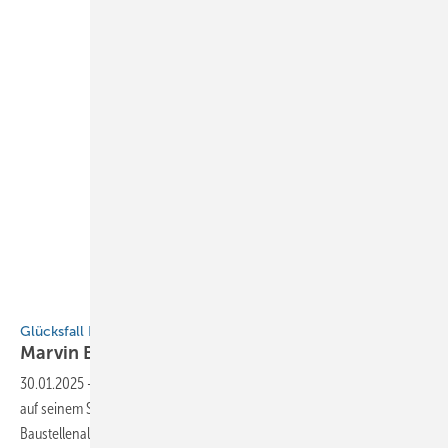
M.Bürger
Glücksfall Handwerk
Marvin
Bürger
30.01.2025
-
Klempner- und Dachdeckermeister Marvin Bürger gibt
auf seinem Social-Media-Account regelmäßig Einblicke in seinen
Baustellenalltag. Warum er seine Arbeit so schätzt und wieso die