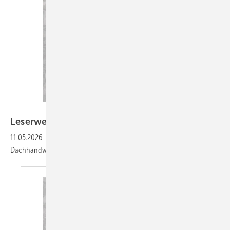
Bilder: Gati Krokodil
Leserwelten
11.05.2026
-
Auf www.baumetall.de/leserwelten lernst du ­interessante
Dachhandwerker kennen und kannst ­deine Baumetall-Welt
zeigen!