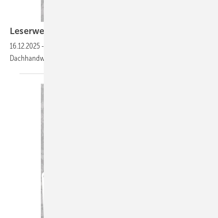
Leserwelten
16.12.2025
-
Auf www.baumetall.de/leserwelten lernst du ­interessante
Dachhandwerker kennen und kannst ­deine Baumetall-Welt
zeigen!