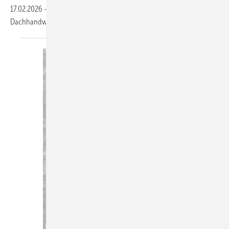
17.02.2026
-
Auf www.baumetall.de/leserwelten lernst du ­interessante
Dachhandwerker kennen und kannst ­deine Baumetall-Welt
zeigen!