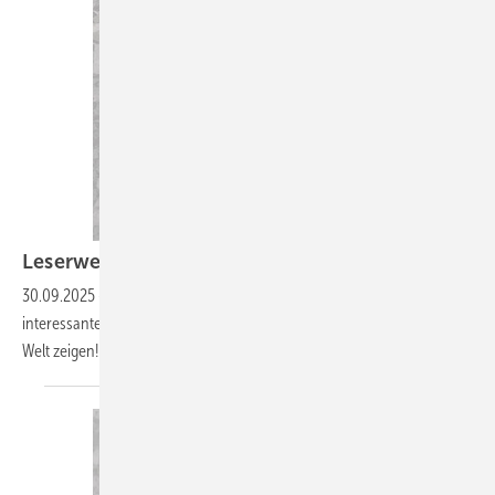
Leserwelten
30.09.2025
-
Auf www.baumetall.de/leserwelten lernst du ­
interessante Dachhandwerker kennen und kannst ­deine Baumetall-
Welt
zeigen!