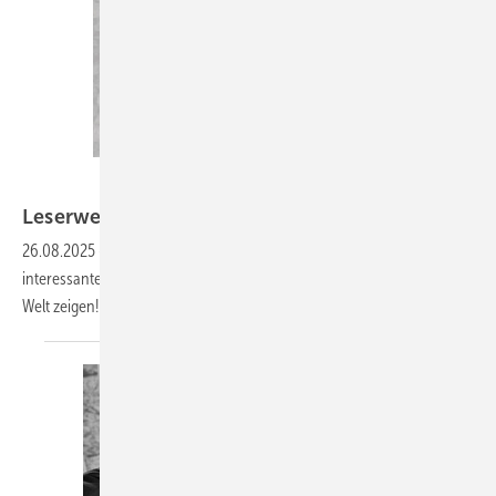
Bild: www.kunstspengler-sebi.ch/www.kunstspengler-
sebi.ch/www.kunstspengler-sebi.ch
Leserwelten
26.08.2025
-
Auf www.baumetall.de/leserwelten lernst du ­
interessante Dachhandwerker kennen und kannst ­deine Baumetall-
Welt
zeigen!