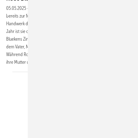
05.05.2025
-
Mit gerade einmal 22 Jahren gehört Roos Bluekens
bereits zur fünften Generation, die sich dem traditionsreichen
Handwerk der Zinkverarbeitung widmet. Seit etwas mehr als einem
Jahr ist sie offiziell in ihrem niederländischen Familienbetrieb
Bluekens Zink tätig – einem kleinen und tatkräftigen Unternehmen, in
dem Vater, Mutter und Tochter gemeinsam an einem Strang ziehen:
Während Roos und ihr Vater auf dem Dach arbeiten, kümmert sich
ihre Mutter um die
Verwaltung…