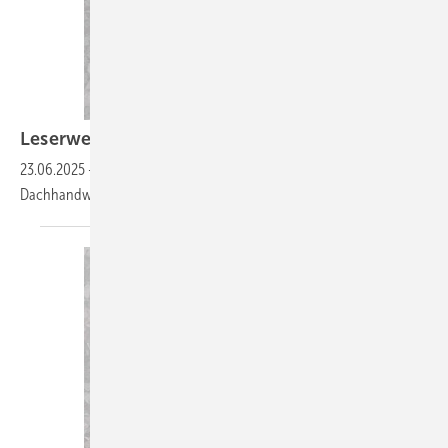
Leserwelten
23.06.2025
-
Auf www.baumetall.de/leserwelten lernst du ­interessante
Dachhandwerker kennen und kannst ­deine Baumetall-Welt
zeigen!