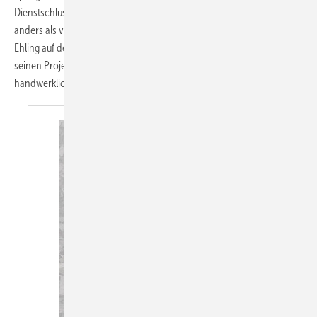
Dienstschluss noch mit Blech, Holz und Fantasie arbeiten. Doch
anders als viele, die ihre Kunstwerke nur im kleinen Kreis zeigen, lässt
Ehling auf dem Instagram-Account blech_welt die Öffentlichkeit an
seinen Projekten teilhaben – und begeistert mit Detailverliebtheit,
handwerklicher Finesse und jeder Menge
Ideen…