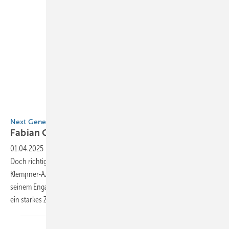
Fabian Giolda
Next Generation
Fabian
Giolda
01.04.2025
-
Branchenkollegen zu treffen, ist immer ein Vergnügen!
Doch richtig spannend wird es, wenn frischer Wind dazukommt.
Klempner-Azubi Fabian Giolda sorgt bereits jetzt für Aufsehen – mit
seinem Engagement bei diversen Branchenveranstaltungen setzt er
ein starkes Zeichen für die
Zukunft