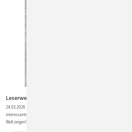
Bilder: Michael Weiß
Leserwelten
24.03.2026
-
Auf www.baumetall.de/leserwelten lernst du ­
interessante Dachhandwerker kennen und kannst ­deine Baumetall-
Welt
zeigen!