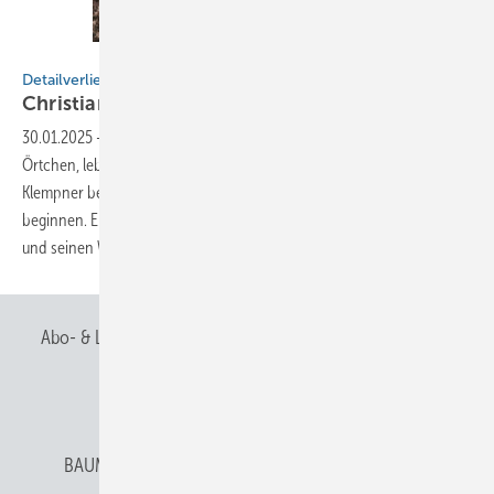
Julanda Fotografie
Detailverliebt
Christian
Bickel
30.01.2025
-
Tief im Thüringer Wald, in einem verschlafenen kleinen
Örtchen, lebte einst ein junger Mann, den das Schicksal zum
Klempner bestimmt hatte. Wäre das ein Märchen, würde es wohl so
beginnen. Erfahren Sie mehr über Klempnermeister Christian Bickel
und seinen Weg im
Handwerk
Abo- & Leserservice
AGB
Alle Inhalte chronologisch
Anmelden
Anmeldung & Registrierung
BAUMETALL abonnieren
Datenschutz
E-Paper