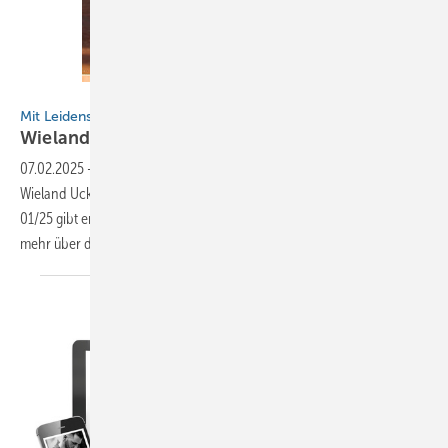
BAUMETALL
Mit Leidenschaft fürs Handwerk
Wieland
Uckrow
07.02.2025
-
In der Region um den Bodensee ist Spenglermeister
Wieland Uckrow zu Hause. Im Kurzporträt aus BAUMETALL-Ausgabe
01/25 gibt er einen Einblick in seine Welt. In diesem Beitrag erfährst du
mehr über den passionierten
Handwerksmeister