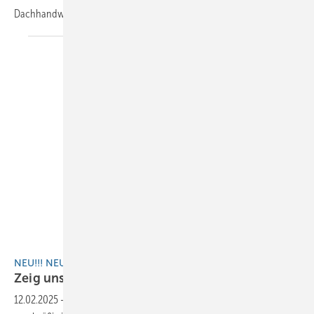
Dachhandwerker kennen und kannst ­deine Baumetall-Welt
zeigen!
BAUMETALL
NEU!!! NEU!!! NEU!!!
Zeig uns deine
Welt!
12.02.2025
-
In unserer neuen Rubrik „Leserwelten“ stellen wir