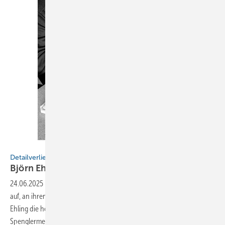
Björn Ehling
Detailverliebt
Björn
Ehling
24.06.2025
-
Herzblutklempner hören auch nach Feierabend nicht
auf, an ihren Visionen aus Metall zu feilen. So wird auch bei Björn
Ehling die heimische Werkbank zum Kreativatelier. Der
Spenglermeister gehört zu jenen „Herzblutklempnern“, die auch nach