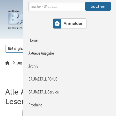
Springe
Springe
Springe
Search
auf
auf
auf
Hauptinhalt
Hauptmenü
SiteSearch
MENÜ
Home
BM digital
Veranstaltungen
Kalender
English
Aktuelle Ausgabe
Alle Artikel zum Thema Leserwelten
Archiv
BAUMETALL FOKUS
Alle Artikel zum Thema
BAUMETALL-Service
Leserwelten
Produkte