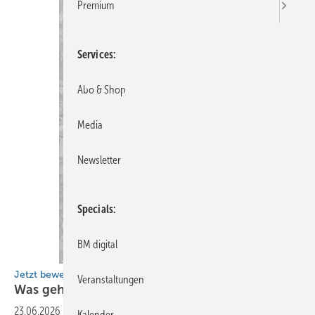
Premium
Services
Abo & Shop
Media
Newsletter
Specials
BM digital
Jetzt bewerben!
Veranstaltungen
Was geht in Deiner
Leserwelt?
23.06.2026
-
Zeig uns Deine BAUMETALL-Welt! Das Handwerk lebt von
Kalender