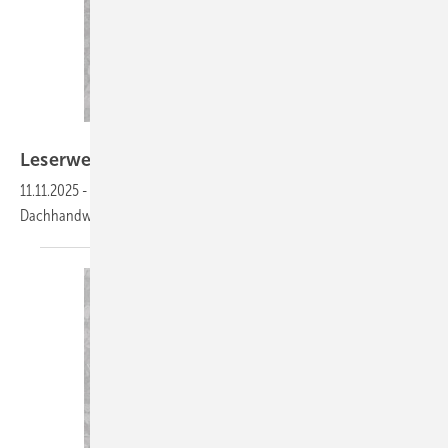
Bild: J. Zulbeck
Leserwelten
11.11.2025
-
Auf www.baumetall.de/leserwelten lernst du ­interessante
Dachhandwerker kennen und kannst ­deine Baumetall-Welt
zeigen!