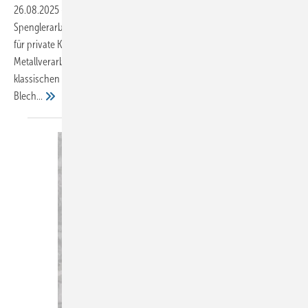
26.08.2025
-
Daniel gilt als Experte für kreative und hochwertige
Spenglerarbeiten. Ob als Unterstützung für andere Spenglereien oder
für private Kunden: Mit über 20 Jahren Erfahrung im
Metallverarbeiten bietet er maßgeschneiderte Lösungen, vom
klassischen Steil- und Flachdach bis hin zu Kunstwerken aus
Blech...