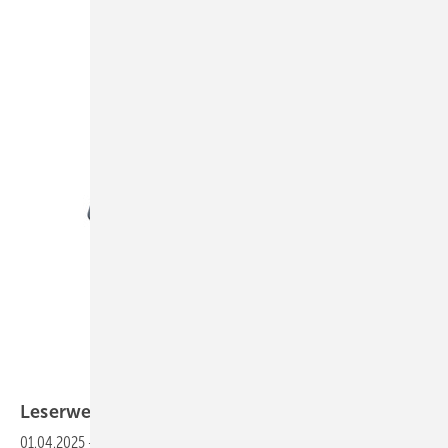
Lese rwelten
01.04.2025
-
Auf www.baumetall.de/leserwelten lernst du ­interessante