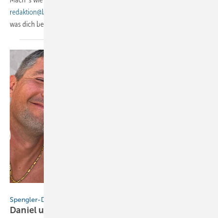
redaktion@baumetall.de
Stichwort "Leserwelten" und erzähl uns kurz,
was dich begeistert und
bewegt!
Kunstspengler Sebi
Spengler-Dreamteam
Daniel und
Madeleine