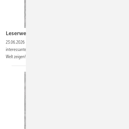
Leserwelten
23.06.2026
-
Auf www.baumetall.de/leserwelten lernst du ­
interessante Dachhandwerker kennen und kannst ­deine Baumetall-
Welt
zeigen!