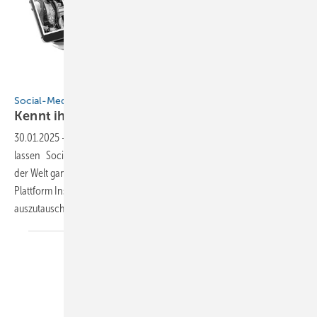
BAUMETALL
Social-Media-Accounts
Kennt ihr euch
schon?
30.01.2025
-
Diese Klempner-Accounts sollte man sich nicht entgehen
lassen Social Media macht den Austausch mit Kollegen überall auf
der Welt ganz einfach. Beispielsweise ist es möglich, sich auf der
Plattform Instagram mit tollen Berufskollegen und -kolleginnen
auszutauschen. BAUMETALL stellt einige von ihnen
vor