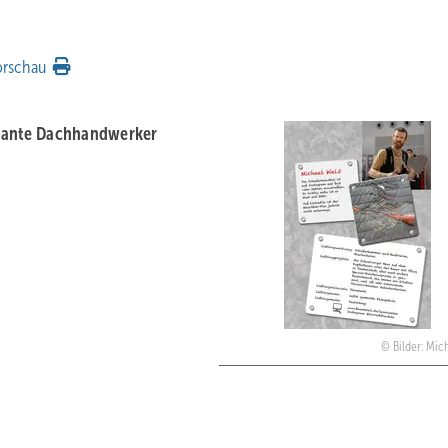
orschau
ssante Dachhandwerker
Bilder: Mic