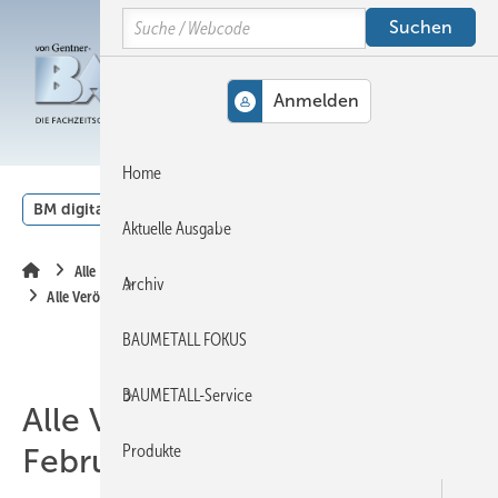
Springe
Springe
Springe
Search
auf
auf
auf
Hauptinhalt
Hauptmenü
SiteSearch
MENÜ
Home
BM digital
Veranstaltungen
Kalender
English
Aktuelle Ausgabe
Alle Inhalte chronologisch
Archiv
Alle Veröffentlichungen im Februar 2009
BAUMETALL FOKUS
BAUMETALL-Service
Alle Veröffentlichungen im
Produkte
Februar 2009