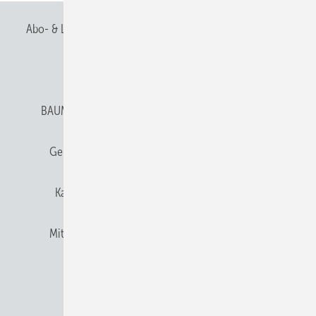
Abo- & Leserservice
AGB
Alle Inhalte chronologisch
Anmelden
Anmeldung & Registrierung
BAUMETALL abonnieren
Datenschutz
E-Paper
Gentner Verlag
Gentner Verlag
Impressum
Karriere bei Gentner
Team
Mediaservice
Mitgliedschaften und Engagement
Newsletter
Privacy Manager
RSS-Feed
© 2026 BAUMETALL