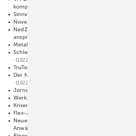
kompakten Dach
11.02.2009
Sinnvolles Solarzubehör
11.02.2009
Novelis — Neues von Falzonal
11.02.2009
NedZink-Polymerbeschichtung für
anspruchsvolle Bauaufgaben
11.02.2009
Metallhalbzeuge
11.02.2009
Schlebach zieht um und wechselt die Farbe
11.02.2009
TruTool N 200 mit Li-Ion-Akku
11.02.2009
Der Neue von Maschinen-Stockert ist da!
11.02.2009
Jorns EcoBend für Einsteiger
11.02.2009
Werkzeuge und Maschinen
11.02.2009
Krisenstimmung Fehlanzeige
11.02.2009
Flex-Anschluss-Schürze
11.02.2009
Neue Kartuschenbrenner zum Hartlöten und
Anwärmen
11.02.2009
Rinnenträgereinlassfräse “Biber“