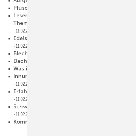
Aufgeschnappt
11.02.2009
Pfusch am Bau
11.02.2009
Leserbief — Weiterhin offene Fragen zum
Thema strukturierte Trennlagen
11.02.2009
Edelstahl im Deutschen Museum
11.02.2009
Blechner bei Wetten, dass…?
11.02.2009
Dach+Holz International
11.02.2009
Was ist hier zu sehen?
11.02.2009
Innung München erhält Umweltpreis 2008
11.02.2009
Erfahrener Profi an der ZVDH-Spitze
11.02.2009
Schwedens “Klempner of the year 2008”
11.02.2009
Kommentar
11.02.2009