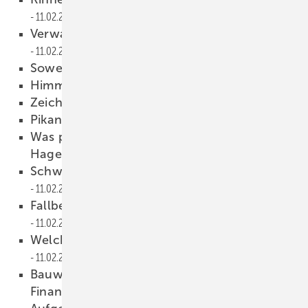
11.02.2009
Verwandlung unter Plastikplanen
11.02.2009
Soweit das Auge reicht
11.02.2009
Himmelfahrt zum Dom
11.02.2009
Zeichen setzen
11.02.2009
Pikanter Versicherungsfall
11.02.2009
Was passiert mit einem Stehfalzdach im
Hagelsturm?
11.02.2009
Schweizer Hagelschutzregister für Baustoffe
11.02.2009
Fallbei(l)spiele — Das Bauschadensseminar
11.02.2009
Welche Trennlage passt zu welchem Haft?
11.02.2009
Bauwirtschaft: Modernisierung trotz
Finanzkrise
11.02.2009