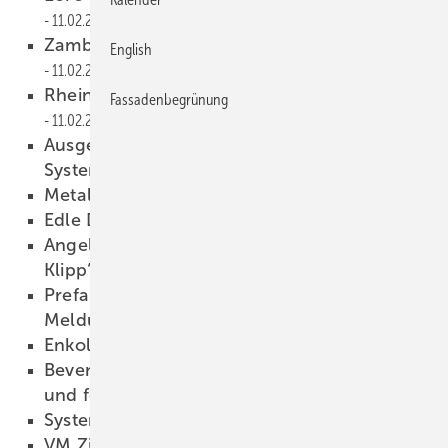
11.02.2009
Zambelli macht das Fliegen schöner
English
11.02.2009
Rheinzinkfassaden mit neuer Struktur
Fassadenbegrünung
11.02.2009
Ausgezeichnete Knetbeutel von Kemper
System
11.02.2009
Metallplatte fürs Ziegeldach
11.02.2009
Edle Domico Wand
11.02.2009
Angela Merkel, Kalzip und der neue “E-
Klipp“
11.02.2009
Prefa — Großer Nutzwert einer kleinen
Meldung
11.02.2009
Enkolit gewinnt an Stellenwert
11.02.2009
Bevent — Höhere Qualität durch offenere
und festere Struktur
11.02.2009
Systeme und Zubehör
11.02.2009
VM Zinc und Foamglas mit Neuem vom