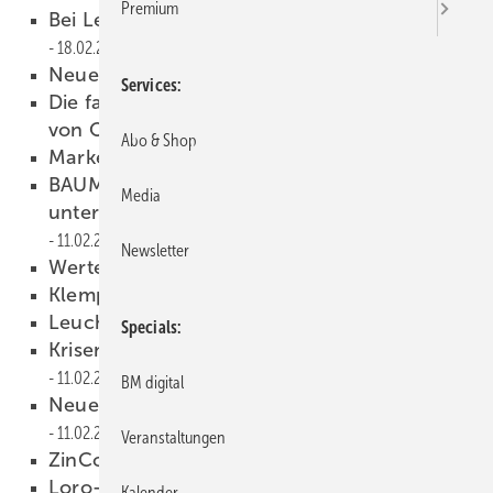
Premium
Bei Leasingverträgen genau hinsehen
18.02.2009
Neuer Image-Film von Grömo
18.02.2009
Services
Die fast schon vergessene Hagelkatastrophe
von Osnabrück
11.02.2009
Abo & Shop
Marketing-Tipps gegen die Krise
11.02.2009
BAUMETALL 2/2009 erscheint am 4. März,
Media
unter anderem mit folgenden Themen:
11.02.2009
Newsletter
Werte dauerhaft schützen
11.02.2009
Klempnergie
11.02.2009
Leuchtreklame
11.02.2009
Specials
Krisen bereinigen die Wirtschaft
11.02.2009
BM digital
Neue Metalldach-Trennlagengeneration
11.02.2009
Veranstaltungen
ZinCo Absturzsicherung
11.02.2009
Loro-X Haupt-Not-Kombi-Systeme
Kalender