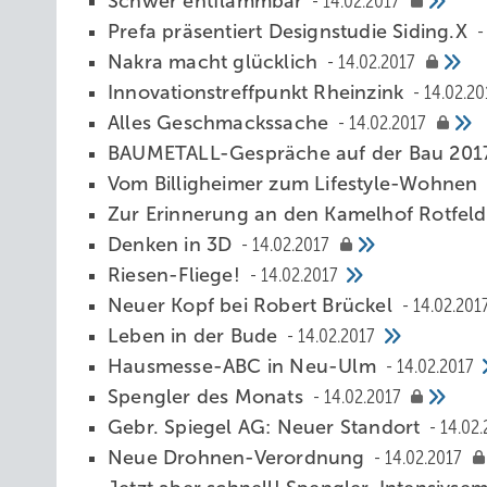
Schwer entflammbar
14.02.2017
Prefa präsentiert Designstudie Siding.X
Nakra macht glücklich
14.02.2017
Innovationstreffpunkt Rheinzink
14.02.20
Alles Geschmackssache
14.02.2017
BAUMETALL-Gespräche auf der Bau 20
Vom Billigheimer zum Lifestyle-Wohnen
Zur Erinnerung an den Kamelhof Rotfel
Denken in 3D
14.02.2017
Riesen-Fliege!
14.02.2017
Neuer Kopf bei Robert Brückel
14.02.201
Leben in der Bude
14.02.2017
Hausmesse-ABC in Neu-Ulm
14.02.2017
Spengler des Monats
14.02.2017
Gebr. Spiegel AG: Neuer Standort
14.02.
Neue Drohnen-Verordnung
14.02.2017