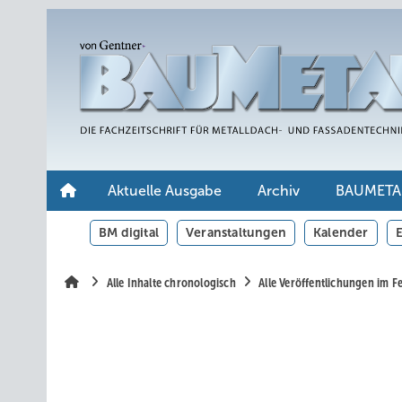
Springe
Springe
Springe
auf
auf
auf
Hauptinhalt
Hauptmenü
SiteSearch
Aktuelle Ausgabe
Archiv
BAUMETA
BM digital
Veranstaltungen
Kalender
E
Alle Inhalte chronologisch
Alle Veröffentlichungen im F