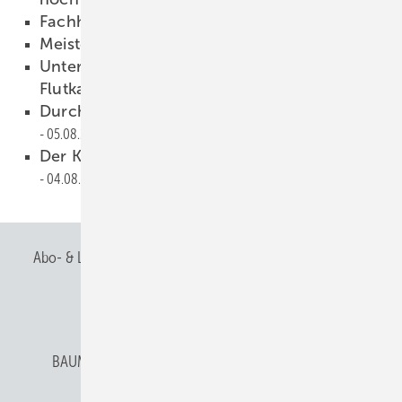
Fachhandel im Porträt
18.08.2021
Meisterstück des Jahres 2020/21
13.08.2021
Unterstützung für Betroffene der
Flutkatastrophe
13.08.2021
Durchgängig und flexibel gesichert
05.08.2021
Der Kreativität keine Grenzen setzen
04.08.2021
Abo- & Leserservice
AGB
Alle Inhalte chronologisch
Anmelden
Anmeldung & Registrierung
BAUMETALL abonnieren
Datenschutz
E-Paper