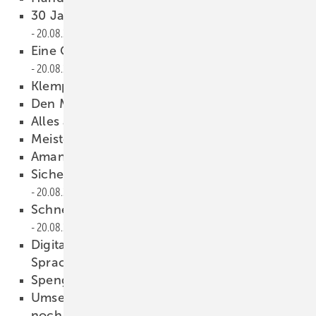
30 Jahre Landesfachklasse Ulm
20.08.2021
Eine Gießkann e für die Ewigkeit
20.08.2021
Klemp nerkönige
20.08.2021
Den Mei sterbrief in der Tasche
20.08.2021
Alles außer gewöhnlich
20.08.2021
Me ister gesucht
20.08.2021
Aman(n)da schlägt zu
20.08.2021
Sicherer Unternehmensauftritt im Netz
20.08.2021
Schnellstart für neue Produktionsbereiche
20.08.2021
Digitale Lösungsmöglichkeit gegen
Sprachbarrieren am Bau
20.08.2021
Spenglersound pur
19.08.2021
Umsetzung von UV-Schutzmaßnahmen kann
noch verbessert werden
19.08.2021