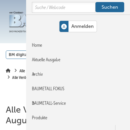
Springe
Springe
Springe
Search
auf
auf
auf
Hauptinhalt
Hauptmenü
SiteSearch
MENÜ
Home
BM digital
Veranstaltungen
Kalender
English
Aktuelle Ausgabe
Alle Inhalte chronologisch
Archiv
Alle Veröffentlichungen im August 2021
BAUMETALL FOKUS
BAUMETALL-Service
Alle Veröffentlichungen im
Produkte
August 2021