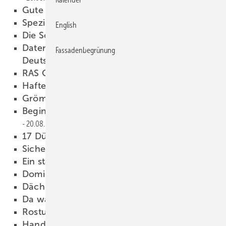
Gute Planung lohnt sich
20.08.2021
Spez iell für Turbo-Spengler
20.08.2021
English
Die Softwarespezialisten
20.08.2021
Da tentausch fürs erste 3D-Druck-Haus
Fassadenbegrünung
Deutschlands
20.08.2021
RAS Ope nEditor
20.08.2021
Haftens chraube für Spengler
20.08.2021
Grömo Flachdach-Abzweige
20.08.2021
Beginn einer Erfolgsgeschichte
20.08.2021
17 Düsenjäger aus Titanzink
20.08.2021
Sicher ist das!
20.08.2021
Ein starker Rahmen
20.08.2021
Domico Element-Hallen
20.08.2021
Dächer er obern Natur zurück
20.08.2021
Da wäch st Gras drüber
20.08.2021
Rostumwandler
20.08.2021
Handwerk als Leistungssport
20.08.2021