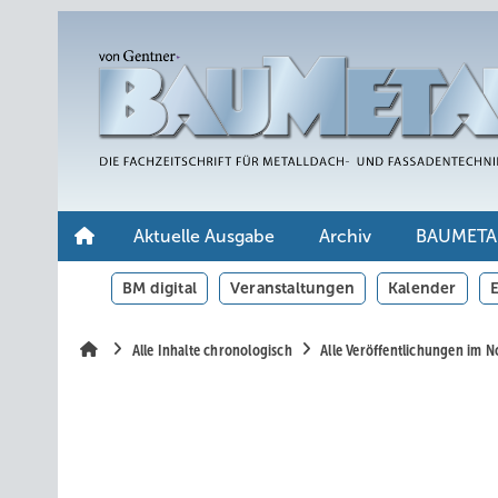
Springe
Springe
Springe
auf
auf
auf
Hauptinhalt
Hauptmenü
SiteSearch
Aktuelle Ausgabe
Archiv
BAUMETA
BM digital
Veranstaltungen
Kalender
E
Alle Inhalte chronologisch
Alle Veröffentlichungen im 