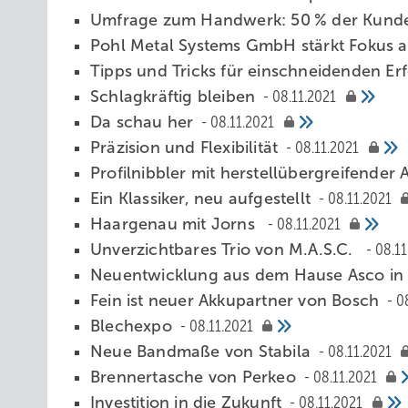
Umfrage zum Handwerk: 50 % der Kund
Pohl Metal Systems GmbH stärkt Fokus 
Tipps und Tricks für einschneidenden Er
Schlagkräftig bleiben
08.11.2021
Da schau her
08.11.2021
Präzision und Flexibilität
08.11.2021
Profilnibbler mit herstellübergreifender 
Ein Klassiker, neu aufgestellt
08.11.2021
Ha argenau mit Jorns
08.11.2021
Unverzichtbares Trio von M.A.S.C.
08.11
Neuentwicklung aus dem Hause Asco in
Fein ist neuer Akkupartner von Bosch
0
Blechexpo
08.11.2021
Neue Bandmaße von Stabila
08.11.2021
Brennertasche von Perkeo
08.11.2021
Inve stition in die Zukunft
08.11.2021