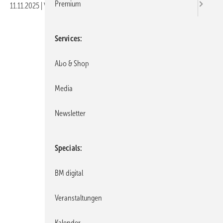
Premium
11.11.2025
|
Veröffentlicht in
Ausgabe 07-2025
Services
Abo & Shop
Media
Newsletter
Specials
BM digital
Veranstaltungen
Kalender