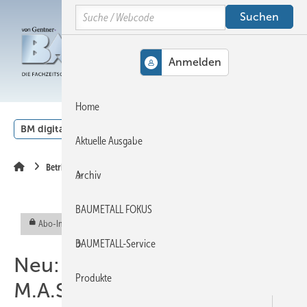
Springe
Springe
Springe
Search
auf
auf
auf
Hauptinhalt
Hauptmenü
SiteSearch
MENÜ
Home
BM digital
Veranstaltungen
Kalender
English
Aktuelle Ausgabe
Betrieb
Archiv
BAUMETALL FOKUS
Abo-Inhalt
BAUMETALL-Service
Neu: Taubenabwehr von
Produkte
M.A.S.C.