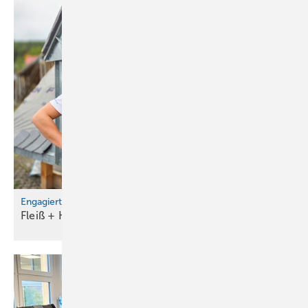
Engagierter Nachwuchs
Fleiß + Kreativität =
Glanzleistung