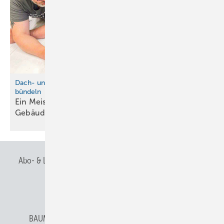
D ach- und Fassaden-Know-how erweitern und strategisch
bündeln
Ein Meister allein macht noch keine
Gebäudehülle
Abo- & Leserservice
AGB
Alle Inhalte chronologisch
Anmelden
Anmeldung & Registrierung
BAUMETALL abonnieren
Datenschutz
E-Paper