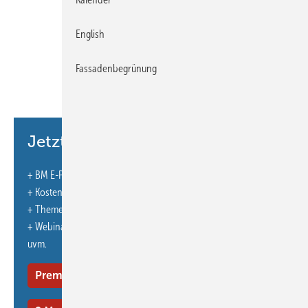
English
Fassadenbegrünung
Aus materieller wie auch hygienischer Sicht gehört die Stadttaube,
Jetzt weiterlesen und profitieren.
(auch nach Aussage des Bundesgesundheitsrates) zur Gruppe der
Schädlinge. Von Tauben geht eine ganze Reihe schwerwiegender
+ BM E-Paper-Ausgabe – jeden Monat neu
Gesundheitsgefahren aus. Hinzu kommen wirtschaftliche Schäden an
+ Kostenfreien Zugang zu unserem Online-Archiv
Gebäuden, Fassadenelementen und Dächern, denn Taubenkot wirkt
+ Themenhefte
durch die enthaltene Salpetersäure hochgradig ätzend. Das
+ Webinare und Veranstaltungen mit Rabatten
Nistmaterial der Tauben verstopft zudem regelmäßig Regenrinnen
uvm.
und Abfluss­rohre. Auf diese Weise entstehen jährlich
Gebäudeschäden in Millionenhöhe.
Premium Mitgliedschaft
Die Dach- und Werkzeugprofis von M.A.S.C. aus Vöhringen empfehlen