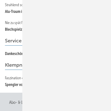
Strahlend schöne Blechnerarbeit
Alu-Traum in Weiß
Nie zu spät für eine glückliche Kindheit
Blechspielzeug soweit das Auge reicht!
Service
Dankeschön
Klempnertainment
Faszination ohne Ende
Spengler von heute trifft Blechspielzeug von gestern
Abo- & Leserservice
AGB
Alle Inhalte chronologisch