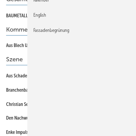
English
BAUMETALL 07/2025 als PDF
Kommentar
Fassadenbegrünung
Aus Blech lässt sich alles machen!
Szene
Aus Schaden wird man klug –Bauschadenseminar 2026
Branchenbarometer Top + Flop
Christian Semler feiert 20 Jahre bei M.A.S.C.
Den Nachwuchs frühzeitig gewinnen!
Enke Impulscamp 2026