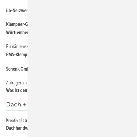
iib-Netzwerker treffen sich in Rust
Klempner-Gesellenprüfung der Landesfachklasse für Baden-
Württemberg in Ulm
Rumänienexkursion 2025
RMS-Klempnerkirche mit Kindergarten
Schenk GmbH feiert 100-jähriges Bestehen
Aufreger im Oktober
Was ist denn los bei uns?
Dach + Wand
Kreativität trifft Perfektion
Dachhandwerker aus Leidenschaft