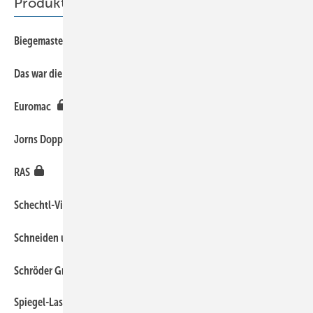
Produkte
Biegemaster
Das war die Blechexpo 2025
Euromac
Jorns Doppelbiegemaschine JDB
RAS
Schechtl-Vielfalt
Schneiden und Biegen mit Evobend
Schröder Group
Spiegel-Laserschneiden für Metalldach und Fassadentechnik