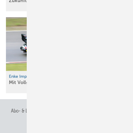
Zukunftsorientiert.
Enke Impuls-Camp 2026
Mit Vollgas auf das
Dach
Abo- & Leserservice
AGB
Alle Inhalte chronologisch
Anmelden
Anmeldung & Registrierung