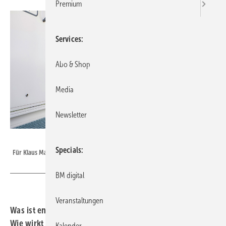
Premium
Services
Abo & Shop
Media
Newsletter
Bild: Marquardt
Specials
Für Klaus Marquardt ist die Liebe zum Beruf ist das Allerwichtigste
BM digital
Veranstaltungen
Was ist entscheidend für den Erfolg von Fachbetrieben?
Wie wirkt sich die Verschmelzung der drei Gewerke
Kalender