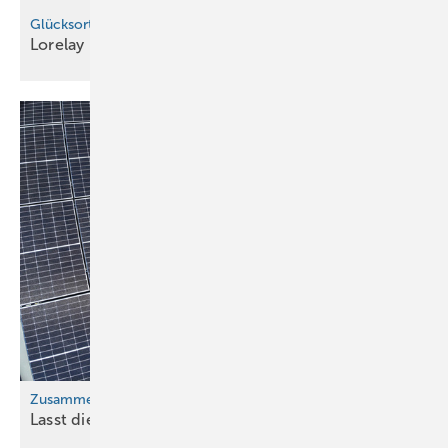
Glücksort Dach
Lorelay Nova
Wegner
Zusammenarbeit der D achgewerke
Lasst die Profis
ran!