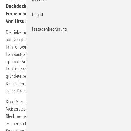
Dachdecker, Klempner und Zimmerer aus? Dachprofi und
Firmenchef Klaus Marquardt teilt seine Erfahrungen
English
Von Ursula Wirtz
Fassadenbegrünung
Die Liebe zum Beruf ist das Allerwichtigste, davon ist Klaus Marquardt
überzeugt. Gemeinsam mit seinem Bruder Peter leitet er den
Familienbetrieb Marquardt Dächer & Fassaden in Waghäusel. Seine
Hauptaufgabe: das Qualitätsmanagement – also sicherzustellen, dass
optimale Arbeit geleistet wird. Dabei kann er auf eine lange
Familientradition zurückblicken: Bereits Ende des 19. Jahrhunderts
gründete sein Ururgroßvater ein Dachdeckergeschäft im damaligen
Königsberg in Ostpreußen. Dessen Urenkel eröffneten 1961 eine
kleine Dachdeckerei in Waghäusel.
Klaus Marquardt selbst stieg 1989 in die Firma ein. 1995 erwarb er den
Meistertitel als Dachdecker und setzte zwei Jahre später noch den
Blechnermeister obendrauf, und zwar in Tübingen. Marquardt
erinnert sich: „Dort war es damals ein No-Go, dass Dachdecker auch
Spenglerarbeiten ausführen. In anderen Regionen dagegen war das