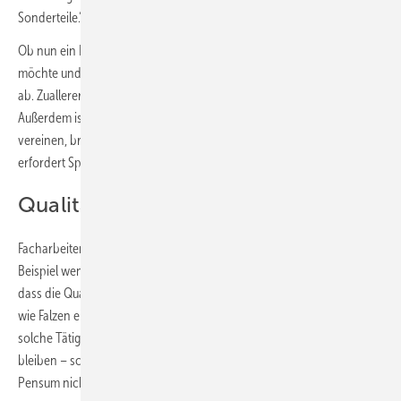
Sonderteile.“
Ob nun ein Betrieb alle drei Dachgewerke aus einer Hand anbieten
möchte und kann, hängt für Marquardt von verschiedenen Faktoren
ab. Zuallererst kommt es auf den Leistungsbereich des Betriebs an.
Außerdem ist Marquardt der Meinung: „Um alle drei Gewerke zu
vereinen, braucht es eine bestimmte Betriebsgröße. Denn das
erfordert Spezialisten in jedem Gewerk.“
Qualität erfordert Routine
Facharbeiten sollten nicht mal so nebenher gemacht werden, zum
Beispiel wenn ein Zimmerer auch mal falzt. Dann ist die Gefahr groß,
dass die Qualität leidet, denn schließlich genügt es nicht, Fertigkeiten
wie Falzen einmal gelernt zu haben. Der betreffende Mitarbeiter muss
solche Tätigkeiten auch regelmäßig ausführen, um darin in Übung zu
bleiben – schon allein deshalb, weil er sonst zu langsam ist und das
Pensum nicht in der erforderlichen Zeit schafft.