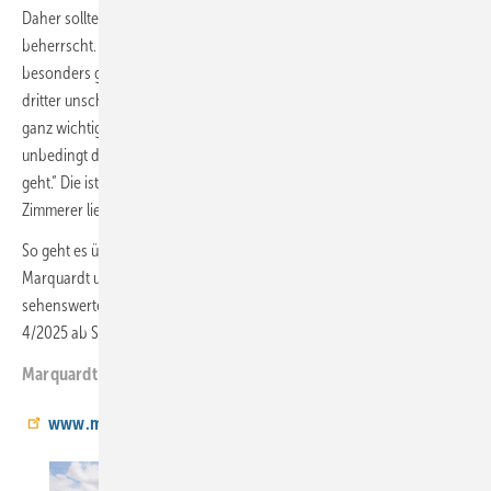
Daher sollte jeder das machen, was er am besten kann und routiniert
beherrscht. So kennt sich bei Marquardt etwa ein Mitarbeiter
besonders gut mit Folien aus, ein anderer ist top mit Bitumen, ein
dritter unschlagbar bei Reparaturen. Was der Geschäftsführer auch
ganz wichtig findet: „Wer sich als Allrounder aufstellen will, muss
unbedingt darauf achten, dass die Liebe zum Detail nicht verloren
geht.“ Die ist entscheidend, genauso wie die Liebe zum Material: „Ein
Zimmerer liebt Holz, ich liebe Blech.“
So geht es übrigens auch Martin Ott, Dachdeckermeister bei
Marquardt und ein wahres Multitalent. Über seinen Spiderman, eine
sehenswerte Skulptur aus Blech, berichtete BAUMETALL in Ausgabe
4/2025 ab Seite 16.
Marquardt GmbH, Dächer & Fassaden, Waghäusel
www.marquardt.gmbh