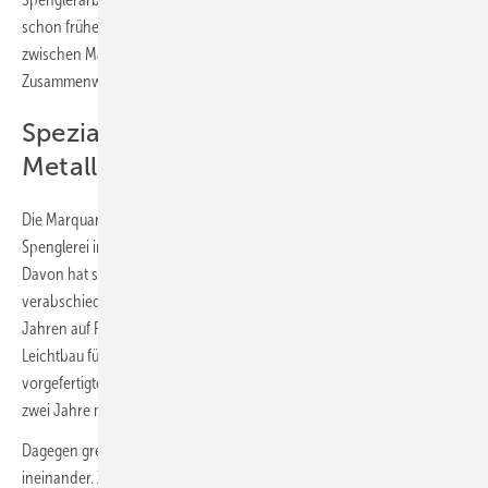
schon früher weitverbreitet, etwa bei uns hier im Rhein-Neckar-Raum
zwischen Mannheim, Heidelberg und Karlsruhe.“ Das
Zusammenwachsen der Gewerke verläuft also nicht überall gleich.
Spezialisierung auf Flach- und
Metalldächer
Die Marquardt GmbH hat bereits seit Anfang der 90er-Jahre die
Spenglerei im Leistungsspektrum. 2007 kam noch die Zimmerei dazu.
Davon hat sich der Betrieb allerdings inzwischen wieder
verabschiedet, denn, so Marquardt: „Wir haben uns in den letzten
Jahren auf Flach- und Metalldächer spezialisiert, vor allem auf
Leichtbau für die Industrie. Dabei verwenden wir sehr oft
vorgefertigte Kalzip-Profile. Zimmererarbeiten fallen im Schnitt alle
zwei Jahre mal an – zu selten, um eigene Zimmerer zu beschäftigen.“
Dagegen greifen die Gewerke Dachdecker und Spengler viel öfter
ineinander. Zum Beispiel bei Arbeiten am Rathaus in Waghäusel. Der