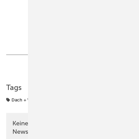
Teilen
Link kopieren
Tags
Dach + Wand
Keine Zeit? Kein Problem mit dem BM
Newsletter!