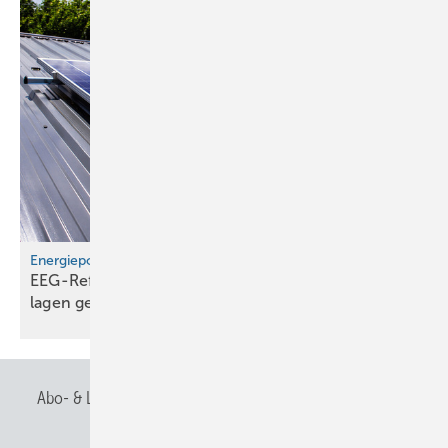
Energiepolitik
EEG-Reform: Wirt­schaft­lich­keit von PV-Dach­an­
lagen
gefährdet
Abo- & Leserservice
AGB
Alle Inhalte chronologisch