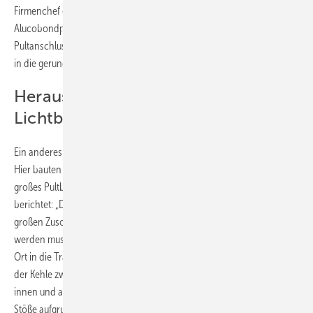
Firmenchef erzählt: „Dort mussten wir Dachfenster und Giebel mit
Alucobondplatten an die Lüftungsrohre anschließen. Der
Pultanschluss wurde auch an den Kopfenden sauber ausgeführt und
in die gerundeten Ortgangprofile eingebunden.“
Herausfordernder Einbau von
Lichtbändern
Ein anderes Beispiel ist die Tullahalle, eine Sporthalle in Oberhausen.
Hier bauten die Dachprofis Velux-Lichtbänder ein, die sie über ein
großes Pultblech am Kalzip-Dach anschließen mussten. Marquardt
berichtet: „Die besondere Herausforderung war, dass dieses trotz des
großen Zuschnitts keine Wellen schlägt und auch indirekt befestigt
werden musste. Dazu kamen noch die Mauerabdeckungen, die vom
Ort in die Traufe als Sonderelemente entwickelt wurden. Im Bereich
der Kehle zwischen den Sheds hatten die Abdeckungen Gefälle nach
innen und auch noch eine innen liegende Kehle sowie überdeckende
Stöße aufgrund der großen Neigung. Alles waren geschweißte