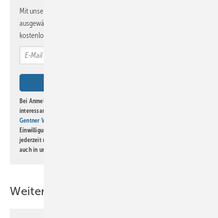
Mit unserem Newsletter erhalten Sie regelmäßig von uns
ausgewählte Informationen und Neuigkeiten, gebündelt und
kostenlos direkt ins Postfach.
Bei Anmeldung zu diesem Newsletter bin ich damit einverstanden, über
interessante Verlags- und Online-Angebote
der Marken der Alfons W.
Gentner Verlag GmbH & Co. KG
informiert zu werden. Diese
Einwilligung kann ich jederzeit widerrufen und eine Abmeldung ist
jederzeit möglich. Informationen zum Umgang mit Daten finden Sie
auch in unserer
Datenschutzerklärung
.
Weitere Inhalte