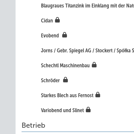
Bla ugraues Titanzink im Einklang mit der Na
Cidan
Evobend
Jorns / Gebr. Spiegel AG / Stockert / Spółka 
Schechtl Maschinenbau
Schröder
Sta rkes Blech aus Fernost
Variobend und Sline t
Betrieb