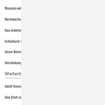
8
Museum will’s wissen
8
Nachwachsende Upcycling-Fassade
8
Rau erweitert Führungsteam
8
Schlebach-Pionier 84-jährig verstorben
Unser Betrieb/Euer Betrieb
8
8
Verstärkung im E-Team
Weiterbildung
62
Adolf Steines’ Tipps rund ums Metalltreiben
56
Den Dreh raus …