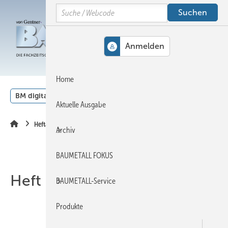
Springe
Springe
Springe
Search
auf
auf
auf
Hauptinhalt
Hauptmenü
SiteSearch
MENÜ
Home
BM digital
Veranstaltungen
Kalender
English
Aktuelle Ausgabe
Heftarchiv
Archiv
BAUMETALL FOKUS
Heft 02-2019
BAUMETALL-Service
Produkte