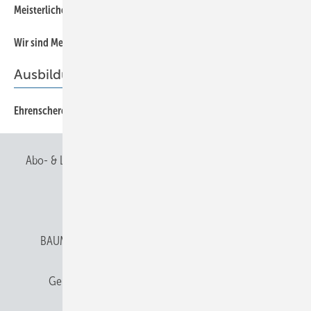
59
Meisterliches Mayen
60
Wir sind Meister!
Ausbildung
Ehrenscheren für Elisa
18
Abo- & Leserservice
AGB
Alle Inhalte chronologisch
Anmelden
Anmeldung & Registrierung
BAUMETALL abonnieren
Datenschutz
E-Paper
Gentner Verlag
Gentner Verlag
Impressum