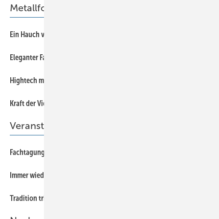
Metallformate für Dach & Fassade
28
Ein Hauch von Fernost
24
Eleganter Faltenwurf
30
Hightech mit organischer Form
32
Kraft der Vielfalt
Veranstaltung
16
Fachtagung in Südtirol
12
Immer wieder gern in Bern
20
Tradition trifft Moderne