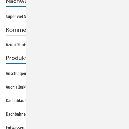
Nachwuchswerbung im Museum
22
Super viel Spaß mit “Blech“
Kommentar
Azubi-Shuttle in Richtung Zukunft
5
Produkte
37
Anschlageinrichtung ohne Dachdurchdringung
37
Auch allerkleinsten Lecks auf der Spur
37
Dachabläufe und Lüfter im Baukastensystem
37
Dachbahnen mühelos verschweißen
37
Entwässerung von A bis Z