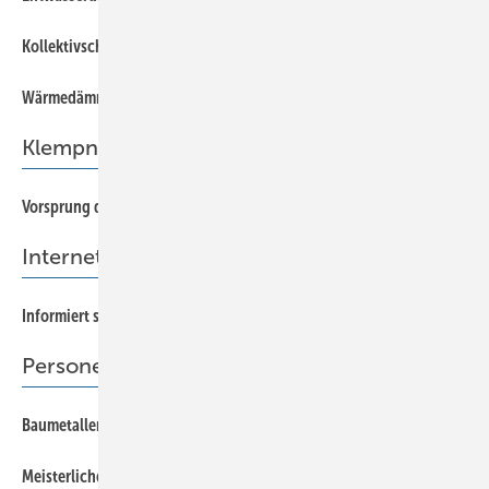
37
Kollektivschutz beim Gang auf das Dach
37
Wärmedämmende Deckunterlage fürs Metalldach
Klempnertainment
66
Vorsprung durch Weltraumtechnik
Internet-Tipp
7
Informiert sein ist so einfach!
Personen & Informationen
8
Baumetaller sind Gebäudehelden
8
Meisterliches Berlin