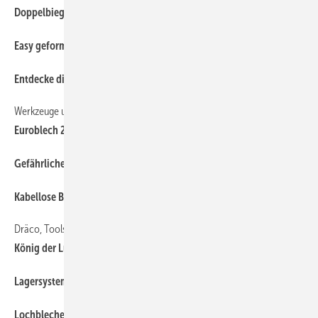
36
Doppelbieger von Biegemaster
40
Easy geformt
44
Entdecke die Möglichkeiten
Werkzeuge und Maschinen für die Blechbearbeitung
26
Euroblech 2012
46
Gefährliche Seilschaft?
36
Kabellose Bohrmaschinen von Fein
Dräco, Tools und Kunsthandwerk
18
König der Lüfte
44
Lagersysteme bringen Licht ins Dunkel
36
Lochbleche vom Spezialisten