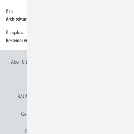
Bau
64
Architektur pur
Bungalow
64
Bekleidet wohnen
Abo- & Leserservice
AGB
Alle Inhalte chronologisch
Anmelden
Anmeldung & Registrierung
BAUMETALL abonnieren
Datenschutz
E-Paper
Gentner Verlag
Gentner Verlag
Impressum
Karriere bei Gentner
Team
Mediaservice