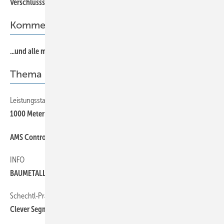
Verschlusssache Attika
Kommentar
...und alle machen mit!
Thema
Leistungsstarker Abkantservice bei Barth
22
1000 Meter und mehr
36
AMS Controls kooperiert mit Thalmann
INFO
46
BAUMETALL auf Facebook
Schechtl-Präzision erleichtert den Alltag
32
Clever Segment-Biegen