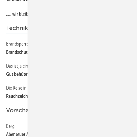
46
„… wir bleiben in Verbindung!“
Technik
Brandsperren verhindern Kamineffekte
56
Brandschutz hinterlüfteter Zinkfassaden
Das ist ja einfach!
62
Gut behütet
Die Reise in die wunderbare Welt der Schornsteine geht weiter...
60
Rauchzeichen
Vorschau
Berg
64
Abenteuer Ararat