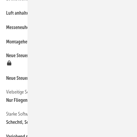
40
Luft anhalten
28
Messeneuheit für die Thalmann ZR 200
46
Montagehelfer
Neue Steuerungssoftware für Schröder Schwenkbiegemaschinen
28
28
Neue Steuerungstechnik bei Forstner Maschinenbau
Vielseitige Schlitzscheren
14
Nur Fliegen ist schöner
Starke Software-Allianz für Spengler gebildet
40
Schechtl, Schlebach, Sema
40
Variobend mit neuen Ausstattungsmerkmalen