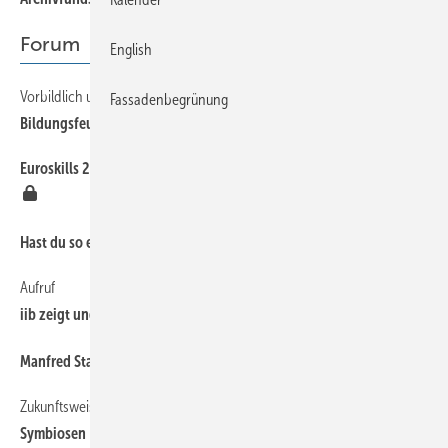
Forum
English
Vorbildlich und Speziell für Ausbilder
6
Fassadenbegrünung
Bildungsfeuerwerk
Euroskills 2012: Spengler und Klempner auf dem Siegertreppchen
8
8
Hast du so etwas schon gesehen?
Aufruf
8
iib zeigt und sucht Dächer der Welt
8
Manfred Stather bleibt Präsident des ZVSHK
Zukunftsweisende Gebäudekonzepte
8
Symbiosen