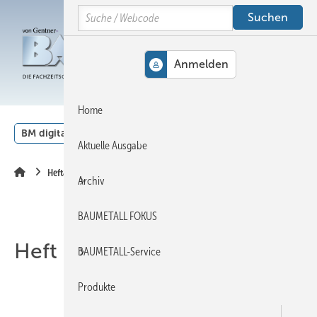
Springe
Springe
Springe
Search
auf
auf
auf
Hauptinhalt
Hauptmenü
SiteSearch
MENÜ
Home
BM digital
Veranstaltungen
Kalender
English
Aktuelle Ausgabe
Heftarchiv
Archiv
BAUMETALL FOKUS
Heft 07-2012
BAUMETALL-Service
Produkte