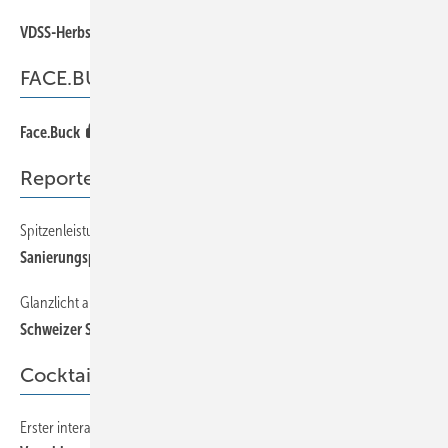
8
VDSS-Herbstausflug
FACE.BUCK
65
Face.Buck
Reporter
Spitzenleistung aus Österreich
48
Sanierungsprojekt Schmiedgasse 29
Glanzlicht an der Wand
52
Schweizer Spenglerstern
Cocktail
Erster interaktiver Spenglerkrimi — Ein Online-Experiment
66