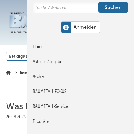
Springe
Springe
Springe
Search
auf
auf
auf
Hauptinhalt
Hauptmenü
SiteSearch
MENÜ
Home
BM digital
Veranstaltungen
Kalender
English
Aktuelle Ausgabe
Kommentar
Archiv
BAUMETALL FOKUS
Was Lautes am Start
BAUMETALL-Service
26.08.2025
|
Veröffentlicht in
Ausgabe 05-2025
|
Druckvorschau
Produkte