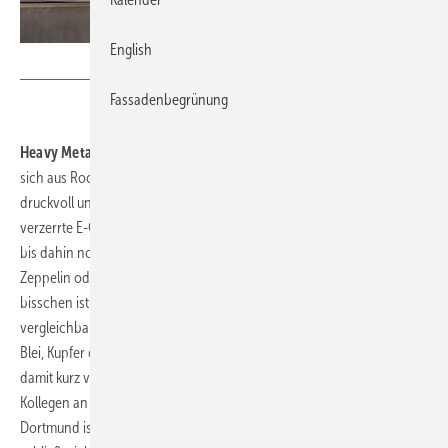
English
Bild: Unclesam - stock.adobe.com / Tom Wang - stock.adobe.com
Fassadenbegrünung
Heavy Metal und Leichtmetall
Ende der 1960er-Jahre entwickelte
sich aus Rockmusik ein neues Musikgenre – der Heavy Metal. Laut,
druckvoll und oft mit aggressiven Rhythmen arrangiert, erfüllen
verzerrte E-Gitarren, Bass und Schlagzeug Konzerthallen mit einem
bis dahin noch nie gehörten Sound. Bands wie Black Sabbath, Led
Zeppelin oder Deep Purple erregten damals weltweit Aufsehen. Ein
bisschen ist das Ganze mit der Entwicklung im Spenglerhandwerk
vergleichbar. Jahrhundertelang wurden vorwiegend Baumetalle wie
Blei, Kupfer oder Stahl verarbeitet. In den frühen 1950er-Jahren und
damit kurz vor der Entdeckung lauter Rockmusik wagten sich erste
Kollegen an die Verarbeitung von Aluminium. Die Westfalenhalle in
Dortmund ist eines der ersten Aludach-Großprojekte, und hier