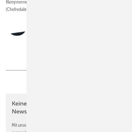
Klempnermeister Andreas Buck
(Chefredakteur)
Andreas Buck
Chefredakteur, Klempnermeister
redaktion@baumetall.de
Teilen
Link kopieren
Keine Zeit? Kein Problem mit dem BM
Newsletter!
Mit unserem Newsletter erhalten Sie regelmäßig von uns