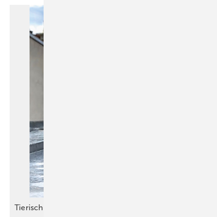
Tieris cher
Hefteinstieg