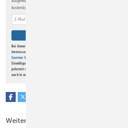
ausgewählte Informationen und Neuigkeiten, gebündelt und
kostenlos direkt ins Postfach.
Bei Anmeldung zu diesem Newsletter bin ich damit einverstanden, über
interessante Verlags- und Online-Angebote
der Marken der Alfons W.
Gentner Verlag GmbH & Co. KG
informiert zu werden. Diese
Einwilligung kann ich jederzeit widerrufen und eine Abmeldung ist
jederzeit möglich. Informationen zum Umgang mit Daten finden Sie
auch in unserer
Datenschutzerklärung
.
Weitere Inhalte