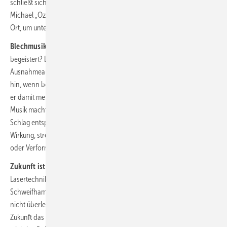
schließt sich der Kreis: Musiker wie der im Juli 2025 verstorbene John
Michael „Ozzy“ Osbourne entdeckten die Westfalenhalle als perfekten
Ort, um unter einem Leichtmetalldach Heavy Metal zu spielen.
Blechmusik
Wissen Sie, was mich beim Spenglern am meisten
begeistert? Das Gehör talentierter Kollegen oder, um es wie der
Ausnahmeausbilder Gert Brenner aus Stuttgart zu sagen: „Hör genau
hin, wenn beim Schweifen der Hammer auf dein Werkstück trifft.“ Was
er damit meint? Dass der Ton auch bei der Blechbearbeitung die
Musik macht. Nur wenn es sich gut anhört, zieht der gesetzte
Schlag entsprechend durch, entfaltet er beim Aufprall die gewünschte
Wirkung,
streckt sich zu schweifendes Material ohne Verspannungen
oder Verformungen.
Zukunft ist ohne Tradition unmöglich
Digitalisierung und
Lasertechnik sind in modernen Werkstätten omnipräsent. Ohne
Schweifhammer, Lötkolben und Falzzange sind Klempner dennoch
nicht überlebensfähig, und das ist gut so. Ich bin sicher, dass auch in
Zukunft das Wissen um die handwerkliche Blechbearbeitung eine