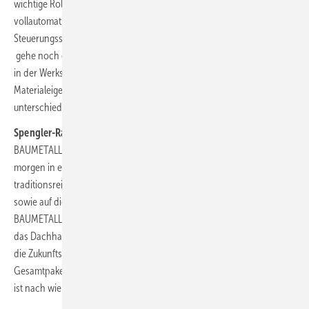
wichtige Rolle spielen wird. Trotz digitaler Arbeitsvorbereitung und
vollautomatischer Zeiterfassung. Trotz durchgängiger Planungs- und
Steuerungssoftware. Und trotz effektiver Laserschneidanlagen. Ich
gehe noch einen Schritt weiter und sage: Die modernste Ausstattung
in der Werkstatt ist sinnlos, wenn der Dachhandwerker grundlegende
Materialeigenschaften nicht kennt oder nicht weiß, wie sich die
unterschiedlichen Baumetalle beim Strecken und Stauchen verhalten.
Spengler-Raumschiff und Kathedrale
Selten gelingt es dem
BAUMETALL-Team so gut, den Kontrast zwischen gestern, heute und
morgen in einer Ausgabe aufzuzeigen. In diesem Heft trifft
traditionsreiches Bleidachdeckerhandwerk auf zeitgemäße Fassaden
sowie auf digitale und KI-gesteuerte Systeme. Das symbolträchtige
BAUMETALL-Spengler-Raumschiff kreist dabei in einer Umlaufbahn um
das Dachhandwerk und setzt ein deutliches Zeichen für
die Zukunftsfähigkeit dieses Berufs. Es bleibt zu hoffen, dass das
Gesamtpaket auch dem Nachwuchs gefällt, denn der Klempnerberuf
ist nach wie vor einer der schönsten Berufe der Welt.