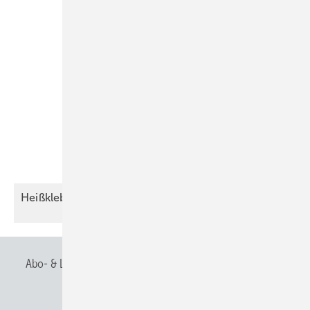
Heißkleber oder
Fachhandwerk?
Abo- & Leserservice
AGB
Alle Inhalte chronologisch
Anmelden
Anmeldung & Registrierung