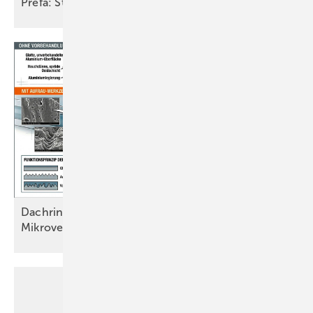
Prefa: Strangpressprofile Welle &
Zacke
Dachrinnen sicher kleben: Auf die
Mikroverzahnung kommt es
an