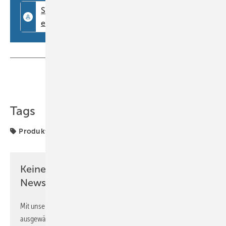
Teilen
Link kopieren
Tags
Produkte
Keine Zeit? Kein Problem mit dem BM
Newsletter!
Mit unserem Newsletter erhalten Sie regelmäßig von uns
ausgewählte Informationen und Neuigkeiten, gebündelt und