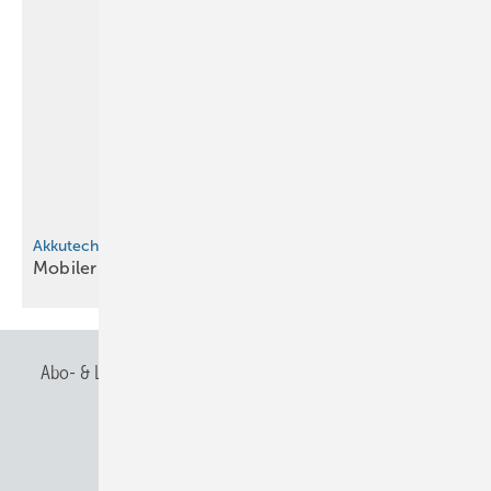
Akkutechnologie
Mobiler Kaffee­ge­nuss für die
Bau­stel­le
Abo- & Leserservice
AGB
Alle Inhalte chronologisch
Anmelden
Anmeldung & Registrierung