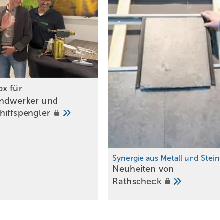
x für
ndwerker und
iffspengler
Synergie aus Metall und Stein
Neuheiten von
Rathscheck