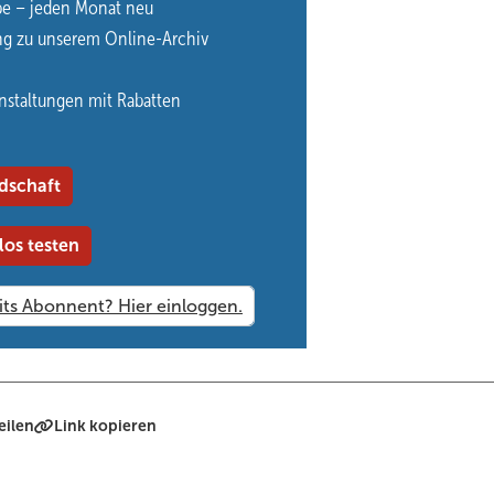
be – jeden Monat neu
renden Bauteilen wird somit signifikant verbessert. Und auch unter
ng zu unserem Online-Archiv
 unschlagbar. Der Dachhandwerker kann mit weniger Ansätzen eine 
 reduziert.
nstaltungen mit Rabatten
tecktiefen sparen Arbeitsschritte und Kraft, was die Ermüdung des An
dschaft
los testen
eilen
Link kopieren