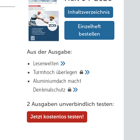
Inhaltsverzeichnis
Einzelheft
bestellen
Aus der Ausgabe:
Leserwelten
Tur mhoch
überlegen
Aluminiumdach macht
200 mm
Denkmalschutz
rößere
2 Ausgaben unverbindlich testen:
 Falz
Jetzt kostenlos testen!
.