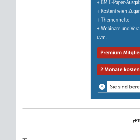
+ BM E-Paper-Ausga
Wasserdichtigkeit an Profilrinnen oder anderen wasserfüh
+ Kostenfreien Zuga
wirtschaftlichen Aspekten ist die 200-mm-Einstecktiefe
+ Themenhefte
Fläche abdecken, was Zeit spart und die Fehleranfälligkeit
+ Webinare und Vera
Nicht zu unterschätzen ist die Effektivität: Größere Eins
uvm.
reduziert.
Premium Mitglie
www.kiesel-werkzeuge.de
2 Monate kosten
T