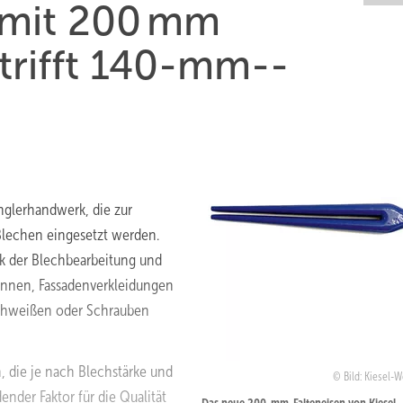
 mit 200 mm
rtrifft 140-mm-­
nglerhandwerk, die zur
Blechen eingesetzt werden.
ik der Blechbearbeitung und
innen, Fassadenverkleidungen
Schweißen oder Schrauben
, die je nach Blechstärke und
Bild: Kiesel-
der Faktor für die Qualität