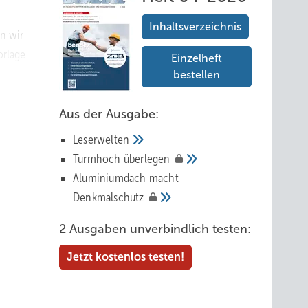
Inhaltsverzeichnis
en wir
orlage
Einzelheft
bestellen
ßer
Aus der Ausgabe:
Leserwelten
Tur mhoch
überlegen
Aluminiumdach macht
 zu
Denkmalschutz
och
in mir
2 Ausgaben unverbindlich testen:
ist an
Jetzt kostenlos testen!
nachts,