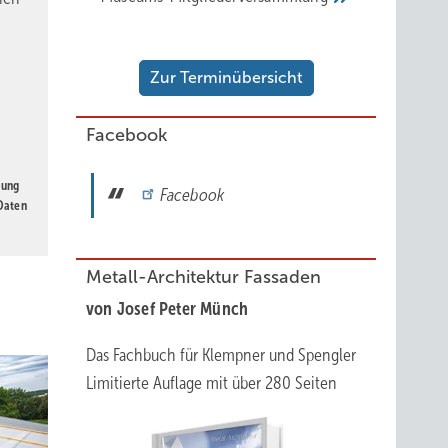
ll freut
im
Zur Terminübersicht
Hans
Facebook
 Werke
jedem
gung
Facebook
gal, ob
 Daten
Metall-Architektur Fassaden
von Josef Peter Münch
Das Fachbuch für Klempner und Spengler
Limitierte Auflage mit über 280 Seiten