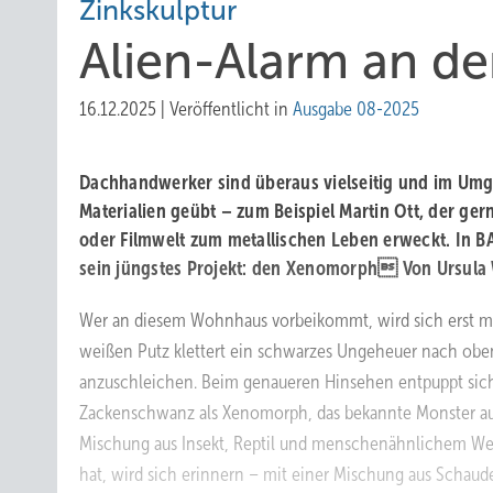
Zinkskulptur
Ali en-Alarm an de
16.12.2025
|
Veröffentlicht in
Ausgabe 08-2025
Dachhandwerker sind überaus vielseitig und im Um
Materialien geübt – zum Beispiel Martin Ott, der ger
oder Filmwelt zum metallischen Leben erweckt. In B
sein jüngstes Projekt: den Xenomorph Von Ursula 
Wer an diesem Wohnhaus vorbeikommt, wird sich erst ma
weißen Putz klettert ein schwarzes Ungeheuer nach oben,
anzuschleichen. Beim genaueren Hinsehen entpuppt sich
Zackenschwanz als Xenomorph, das bekannte Monster au
Mischung aus Insekt, Reptil und menschenähnlichem We
hat, wird sich erinnern – mit einer Mischung aus Schaude