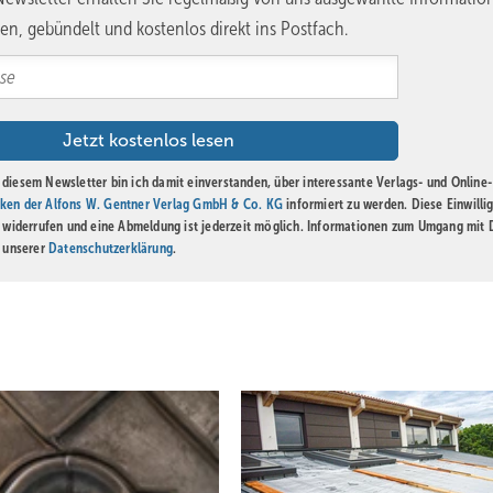
en, gebündelt und kostenlos direkt ins Postfach.
ie der Blechkünstler erschafft. Er hat noch viele, viele Pläne – aktue
 bauen. Danach steht erneut eine Marvel-Figur an, da sein Spiderman 
r Stammkunde hat ihn erworben. Ott sagt: „Die Figur werde ich ihm
 um das H.R. Giger Museum in Greyerz zu besuchen.“ Der Surrealist 
adeter, wenn auch sehr spezieller Künstler, wie Ott meint: „Seine
diesem Newsletter bin ich damit einverstanden, über interessante Verlags- und Online-
 ja das Spannende an der Kunst: Sie soll berühren, muss aber nicht 
ken der Alfons W. Gentner Verlag GmbH & Co. KG
informiert zu werden. Diese Einwilli
he Perfektion dieses Kunstwerks ist schon beeindruckend genug – e
t widerrufen und eine Abmeldung ist jederzeit möglich. Informationen zum Umgang mit
n unserer
Datenschutzerklärung
.