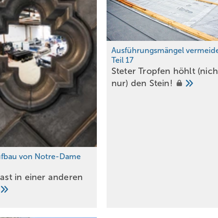
Ausführungsmängel vermeid
Teil 17
Steter Tropfen höhlt (nich
nur) den
Stein!
Bild: Martin Ott
ufbau von Notre-Dame
Gast in einer anderen