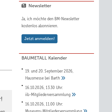
 bis zur
Newsletter
duld,
Ja, ich möchte den BM-Newsletter
ndform
kostenlos abonnieren.
herlich
Jetzt anmelden!
BAUMETALL Kalender
eßlich
19. und 20. September 2026,
Hausmesse bei
Barth
16.10.2026, 13.30 Uhr:
acht,
iib-Mitgliederversammlung
sagt
!
16.10.2026, 11.00 Uhr:
Museums-Mitgliederversammlung
nen