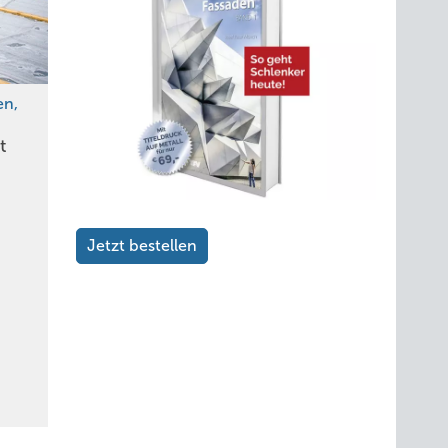
en,
t
Jetzt bestellen
Ein Alien komplett aus schwarz lackiertem Titanzink