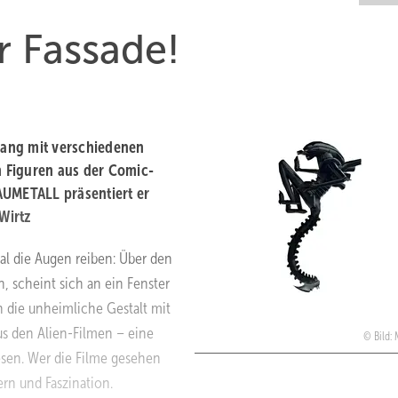
r Fassade!
gang mit verschiedenen
n Figuren aus der Comic-
AUMETALL präsentiert er
Wirtz
l die Augen reiben: Über den
 scheint sich an ein Fenster
 die unheimliche Gestalt mit
s den Alien-Filmen – eine
Bild: 
sen. Wer die Filme gesehen
rn und Faszination.