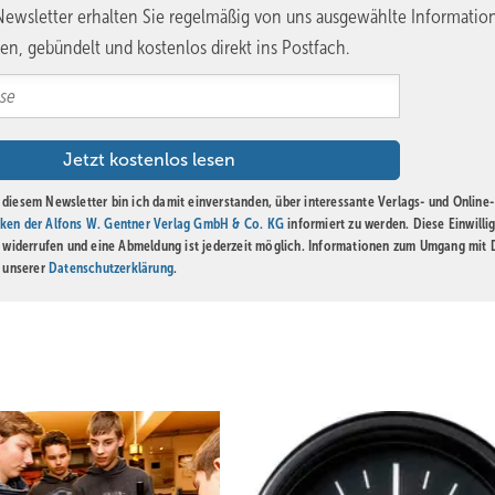
ewsletter erhalten Sie regelmäßig von uns ausgewählte Informatio
en, gebündelt und kostenlos direkt ins Postfach.
erien: Maßhaltigkeit, Sauberkeit der Ausführung, Passgenauigkeit an
n Bedingungen behauptete sich Quentin Gramm bis zuletzt und ging 
esem Feld gleich zwei Talente teilen, unterstreicht die Dichte des
rt ein Podium, das europäische Qualität eindrucksvoll widerspiegelt.
g Schweinfurt und durch deren ehemaligen Geschäftsführer Josef Bo
diesem Newsletter bin ich damit einverstanden, über interessante Verlags- und Online-
rchgeführt, hat die Aufgabe der wirtschaftlichen Organisation nun 
ken der Alfons W. Gentner Verlag GmbH & Co. KG
informiert zu werden. Diese Einwilli
t widerrufen und eine Abmeldung ist jederzeit möglich. Informationen zum Umgang mit
r vollends übernommen. Das auf Anhieb bewährte System wird folg
n unserer
Datenschutzerklärung
.
 ZVSHK organisiert die Teilnahme und trägt wesentlich zur Finanzier
ing notwendigen Spenden durch Industriepartner einwirbt. Alles mit 
fristig wirkt. Der Ansatz ist klar: Talente identifizieren, gezielt
eisterschaft bis zur europäischen Bühne.
lenz sichtbar machen