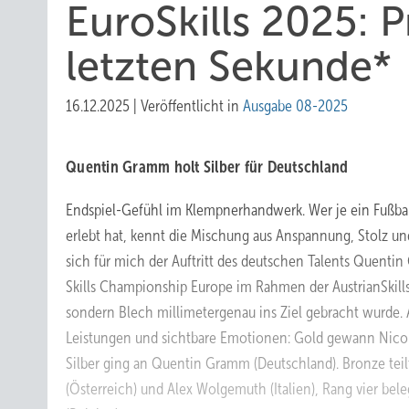
EuroSkills 2025: P
letzten Sekunde*
16.12.2025
|
Veröffentlicht in
Ausgabe 08-2025
Quentin Gramm holt Silber für Deutschland
Endspiel-Gefühl im Klempnerhandwerk. Wer je ein Fußbal
erlebt hat, kennt die Mischung aus Anspannung, Stolz u
sich für mich der Auftritt des deutschen Talents Quent
Skills Championship Europe im Rahmen der AustrianSkills a
sondern Blech millimetergenau ins Ziel gebracht wurde.
Leistungen und sichtbare Emotionen: Gold gewann Nicol
Silber ging an Quentin Gramm (Deutschland). Bronze teil
(Österreich) und Alex Wolgemuth (Italien), Rang vier bel