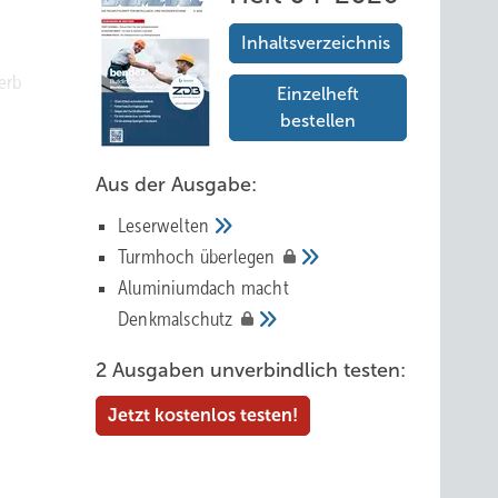
Inhaltsverzeichnis
erb
Einzelheft
bestellen
keit,
Aus der Ausgabe:
Leserwelten
Tur mhoch
überlegen
Aluminiumdach macht
Denkmalschutz
 auf
innen.
2 Ausgaben unverbindlich testen:
Carsten
Jetzt kostenlos testen!
lenz im