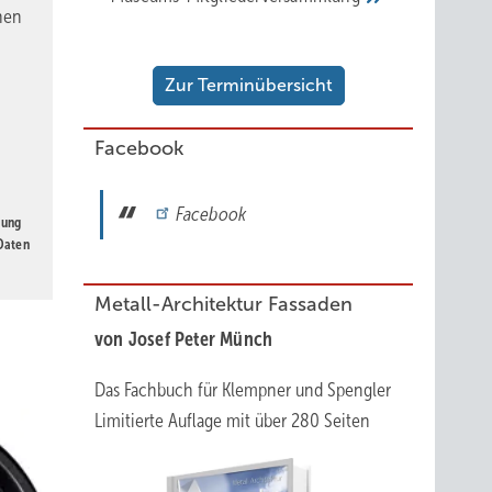
nen
Zur Terminübersicht
dabei
Facebook
ck in
Facebook
der
gung
 Daten
lich
ung des
Metall-Architektur Fassaden
dem
von Josef Peter Münch
Das Fachbuch für Klempner und Spengler
Limitierte Auflage mit über 280 Seiten