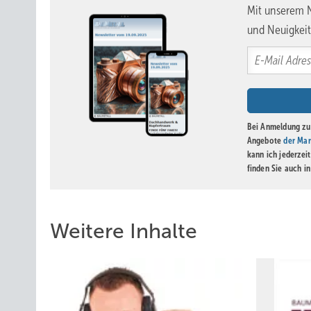
Mit unserem N
und Neuigkeit
Bei Anmeldung zu 
Angebote
der Mar
kann ich jederzei
finden Sie auch i
Weitere Inhalte
Großzügige Zollstockspenden