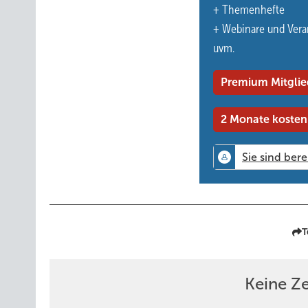
+ Themenhefte
Mit Kreativität und pädagogischem Blick können Alltags
+ Webinare und Vera
geht es darum, Kindern Raum zu geben, die Welt mit all
uvm.
Für großzügige Zoll­stock­spenden bedankt sich die Kita 
Premium Mitglie
2 Monate kosten
Von Iris Marie Weißensee (Erzieherin in der Kita Zauberkis
T
Keine Z