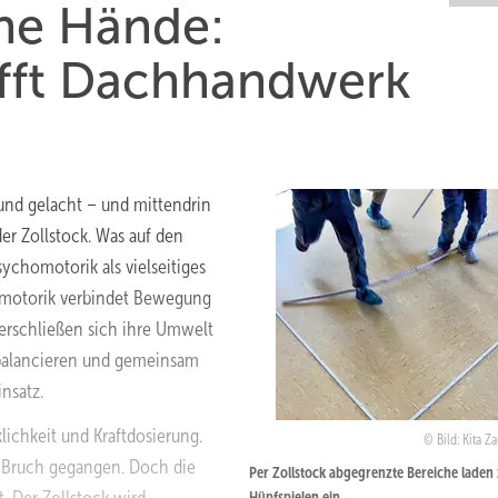
ine Hände:
ifft Dachhandwerk
 und gelacht – und mittendrin
er Zollstock. Was auf den
sychomotorik als vielseitiges
omotorik verbindet Bewegung
erschließen sich ihre Umwelt
 balancieren und gemeinsam
nsatz.
lichkeit und Kraftdosierung.
Bild: Kita Z
zu Bruch gegangen. Doch die
Per Zollstock abgegrenzte Bereiche laden
Hüpfspielen ein