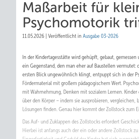
Maßarbeit für kle
Psychomotorik tr
11.05.2026
|
Veröffentlicht in
Ausgabe 03-2026
In der Kindertagesstätte wird gehüpft, gebaut, gemessen
ein Gegenstand, den man eher auf Baustellen vermutet: d
ersten Blick ungewöhnlich klingt, entpuppt sich in der P
Förder­material mit großem pädagogischem Wert. Psych
mit Wahrnehmung, Denken mit sozialem Lernen. Kinder 
über den Körper – indem sie ausprobieren, vergleichen,
Lösungen finden. Genau hier kommt der Zollstock zum Ei
Das Auf- und Zuklappen des Zollstocks erfordert Geschick
Hierbei ist anfangs auch der ein oder andere Zollstock 