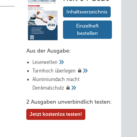
Inhaltsverzeichnis
Einzelheft
bestellen
Nicht
Aus der Ausgabe:
ht,
 Be­
Leserwelten
Tur mhoch
überlegen
Aluminiumdach macht
Denkmalschutz
cht nur
2 Ausgaben unverbindlich testen:
Jetzt kostenlos testen!
 und
­regen.