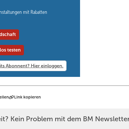
gegenstände zu wertvollen Lernbegleitern werden. In der Psychomot
nstaltungen mit Rabatten
en Sinnen zu entdecken – manchmal eben auch Zentimeter für Zenti
Zauberkiste aus Bonn bei Enke, Prefa und VM-Zinc.
dschaft
los testen
te)
eilen
Link kopieren
eit? Kein Problem mit dem BM Newsletter