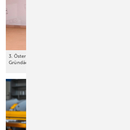
3. Ö sterreichischer Dachtag zum T hema
Gründächer