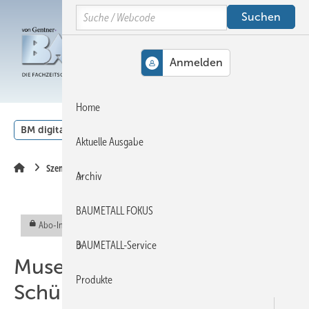
Springe
Springe
Springe
Search
auf
auf
auf
Hauptinhalt
Hauptmenü
SiteSearch
MENÜ
Home
BM digital
Veranstaltungen
Kalender
English
Aktuelle Ausgabe
Szene
Archiv
BAUMETALL FOKUS
Abo-Inhalt
BAUMETALL-Service
Museum initiiert informative
Produkte
Schülerworkshops