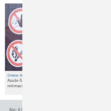
Online-Wettbewerb
Azubi-Schilder-Challenge 2026 – jetzt
mit­ma­chen!
Abo- & Leserservice
AGB
Alle Inhalte chronologisch